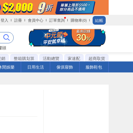
結帳
登入
註冊
會員中心
訂單查詢
購物車(0)
罐頭
促銷
整箱購划算
活動總覽
家速配
超商取貨
休閒娛樂
日用生活
傢俱寢飾
服飾鞋包