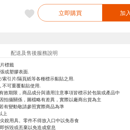
立即購買
加
配送及售後服務說明
片標籤
張或塑膠表面.
夾/索引片/隔頁紙等各種標示黏貼之用.
, 不可重覆黏貼使用.
與有效期限，商品成分與適用注意事項皆標示於包裝或產品中
頁因拍攝關係，圖檔略有差異，實際以廠商出貨為主
案若有變動敬請參照實際商品為準
以上
尖銳用具。零件不得放入口中以免吞食
即拆毀或丟棄以免造成窒息