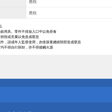
應稅
應稅
上
尖銳用具。零件不得放入口中以免吞食
即拆毀或丟棄以免造成窒息
配件，請成年人監督使用，勿使孩童纏繞頸部造成窒息
童均不得自行拆卸，亦不得接觸火源
送
請小心！
送