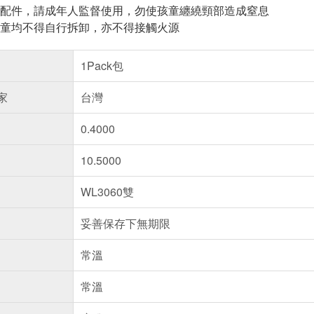
配件，請成年人監督使用，勿使孩童纏繞頸部造成窒息
童均不得自行拆卸，亦不得接觸火源
1Pack包
家
台灣
0.4000
10.5000
WL3060雙
妥善保存下無期限
常溫
常溫