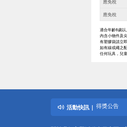
應免稅
應免稅
適合年齡8歲以
內含小物件及
有塑膠袋請立
如有線或繩之
任何玩具，兒
偏遠地區配
詐騙網頁！
得獎公告
活動快訊
熱門話題
銀行優惠
偏遠地區配