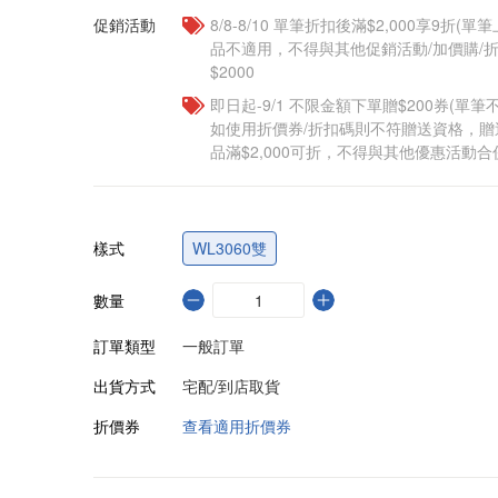
促銷活動
8/8-8/10 單筆折扣後滿$2,000享9折(單
品不適用，不得與其他促銷活動/加價購/折
$2000
即日起-9/1 不限金額下單贈$200券(單
如使用折價券/折扣碼則不符贈送資格，
品滿$2,000可折，不得與其他優惠活動合
樣式
WL3060雙
數量
訂單類型
一般訂單
出貨方式
宅配/到店取貨
折價券
查看適用折價券