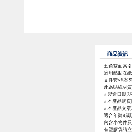
商品資訊
五色雙面索引
適用黏貼在紙
文件套/檔案
此為貼紙材質
※ 製造日期
※ 本產品網
※ 本產品文
適合年齡8歲
內含小物件及
有塑膠袋請立