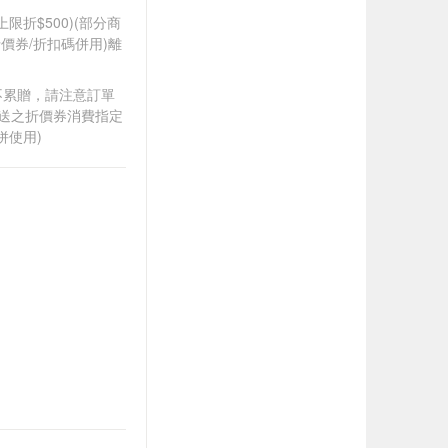
筆上限折$500)(部分商
價券/折扣碼併用)離
筆不累贈，請注意訂單
贈送之折價券消費指定
併使用)