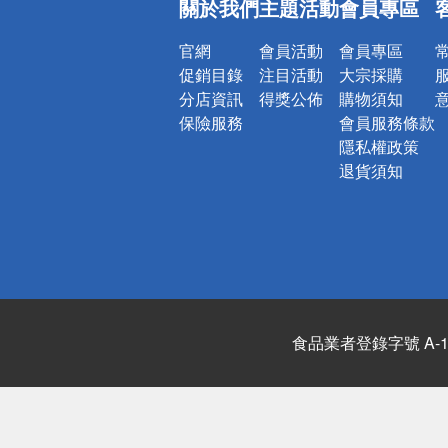
關於我們
主題活動
會員專區
詐騙網頁！
官網
會員活動
會員專區
促銷目錄
注目活動
大宗採購
分店資訊
得獎公佈
購物須知
保險服務
會員服務條款
隱私權政策
退貨須知
食品業者登錄字號 A-122