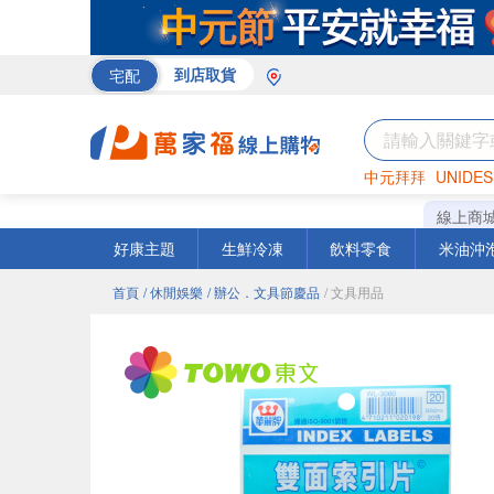
宅配
到店取貨
中元拜拜
UNIDES
米
巧克力
衛生紙
線上商
好康主題
生鮮冷凍
飲料零食
米油沖
首頁
/ 休閒娛樂
/ 辦公．文具節慶品
/ 文具用品