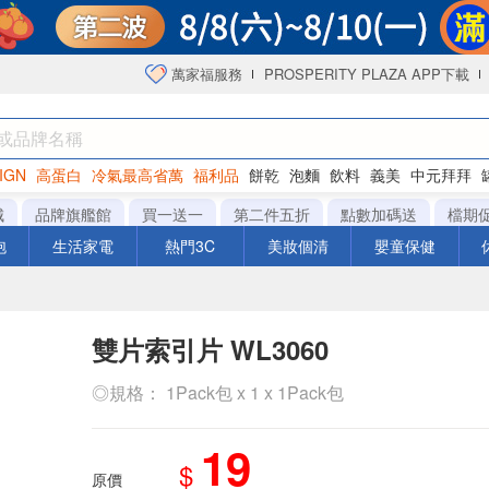
萬家福服務
PROSPERITY PLAZA APP下載
IGN
高蛋白
冷氣最高省萬
福利品
餅乾
泡麵
飲料
義美
中元拜拜
咖啡
城
品牌旗艦館
買一送一
第二件五折
點數加碼送
檔期
泡
生活家電
熱門3C
美妝個清
嬰童保健
雙片索引片 WL3060
◎規格： 1Pack包 x 1 x 1Pack包
19
$
原價