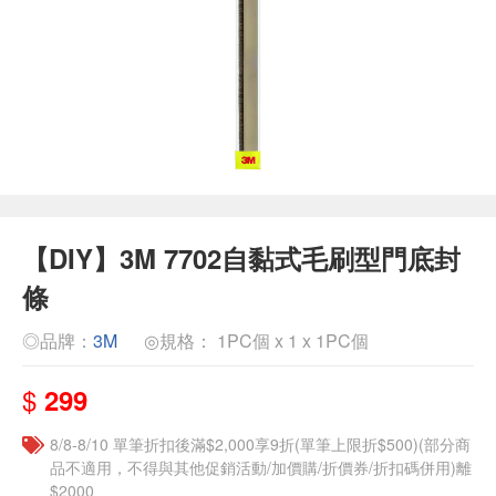
【DIY】3M 7702自黏式毛刷型門底封
條
◎品牌：
3M
◎規格： 1PC個 x 1 x 1PC個
$
299
8/8-8/10 單筆折扣後滿$2,000享9折(單筆上限折$500)(部分商
品不適用，不得與其他促銷活動/加價購/折價券/折扣碼併用)離
$2000