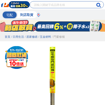
宅配
到店取貨
首頁
/ 日用生活
/ 居家修繕
/ 五金材料
/ 門窗修補