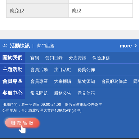
應免稅
應稅
偏遠地區配送
詐騙網頁！請小心！
得獎公告
活動快訊
more
熱門話題
銀行優惠
關於我們
官網
促銷目錄
分店資訊
保險服務
偏遠地區配送
詐騙網頁！請小心！
主題活動
會員活動
注目活動
得獎公佈
會員專區
會員專區
大宗採購
購物須知
會員服務條款
隱
客服中心
常見問題
服務公告
意見信箱
服務時間：
週一至週日 09:00-21:00，例假日依網站公告為主
公司地址：
台北市北投區大業路136號5樓 (台灣)