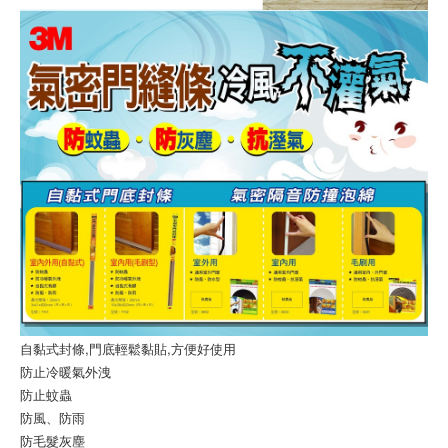
自黏式封條,門底輕鬆黏貼,方便好使用
防止冷暖氣外洩
防止蚊蟲
防風、防雨
防毛髮灰塵