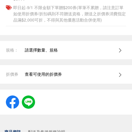
即日起-9/1 不限金額下單贈$200券(單筆不累贈，請注意訂單
如使用折價券/折扣碼則不符贈送資格，贈送之折價券消費指定
品滿$2,000可折，不得與其他優惠活動合併使用)
規格：
請選擇數量、規格
折價券
查看可使用的折價券
商品資訊
配送及售後服務說明