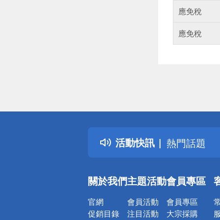
應免稅
應免稅
偏遠地區配
詐騙網頁！
得獎公告
活動快訊
熱門話題
銀行優惠
偏遠地區配
關於我們
主題活動
會員專區
詐騙網頁！
官網
會員活動
會員專區
促銷目錄
注目活動
大宗採購