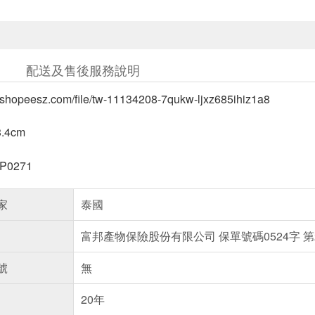
配送及售後服務說明
tw.shopeesz.com/file/tw-11134208-7qukw-ljxz685ihiz1a8
4cm
0271
家
泰國
富邦產物保險股份有限公司 保單號碼0524字 第24
號
無
20年