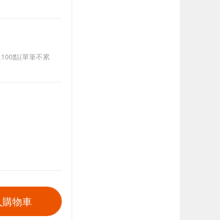
送100點(單筆不累
入購物車