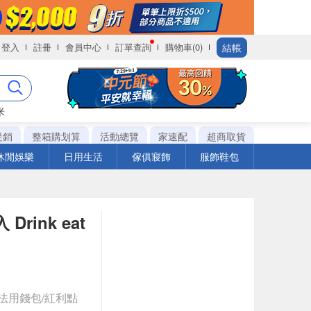
結帳
登入
註冊
會員中心
訂單查詢
購物車(0)
米
促銷
整箱購划算
活動總覽
家速配
超商取貨
休閒娛樂
日用生活
傢俱寢飾
服飾鞋包
rink eat
法用錢包/紅利點