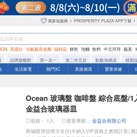
萬家福服務
PROSPERITY PLAZA APP下載
IGN
高蛋白
冷氣最高省萬
福利品
餅乾
泡麵
飲料
中元拜拜
義美
海苔
城
品牌旗艦館
買一送一
第二件五折
點數加碼送
檔期
泡
生活家電
熱門3C
美妝個清
嬰童保健
Ocean 玻璃盤 咖啡盤 綜合底盤/1入 D
金益合玻璃器皿
◎規格： 1入
◎逛逛專館：
金益合有限公司
商城限用信用卡支付(不納入VIP資格之累積計算),無