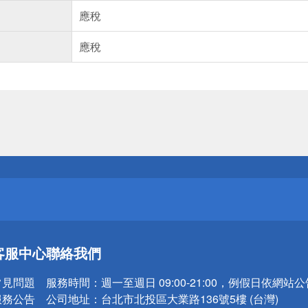
應稅
應稅
送
請小心！
送
客服中心
聯絡我們
請小心！
常見問題
服務時間：
週一至週日 09:00-21:00，例假日依網站
服務公告
公司地址：
台北市北投區大業路136號5樓 (台灣)