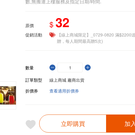
數,無搬運上樓服務及指定日期/時間.
32
$
原價
促銷活動
【線上商城限定】_0729-0820 滿$2200
贈，每人期間最高贈5次)
數量
訂單類型
線上商城 廠商出貨
折價券
查看適用折價券
立即購買
加