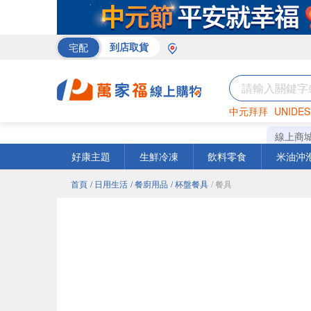
宅配
到店取貨
中元拜拜
UNIDES
巧克力
罐頭
咖啡
線上商
好康主題
生鮮冷凍
飲料零食
米油沖
首頁
/ 日用生活
/ 餐廚用品
/ 杯盤餐具
/ 餐具