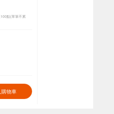
送100點(單筆不累
入購物車