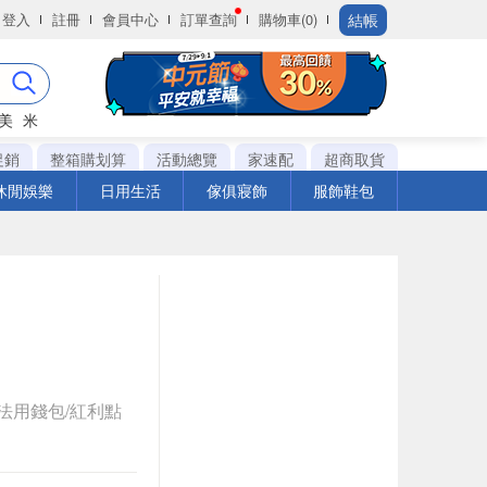
結帳
登入
註冊
會員中心
訂單查詢
購物車(0)
美
米
促銷
整箱購划算
活動總覽
家速配
超商取貨
休閒娛樂
日用生活
傢俱寢飾
服飾鞋包
法用錢包/紅利點