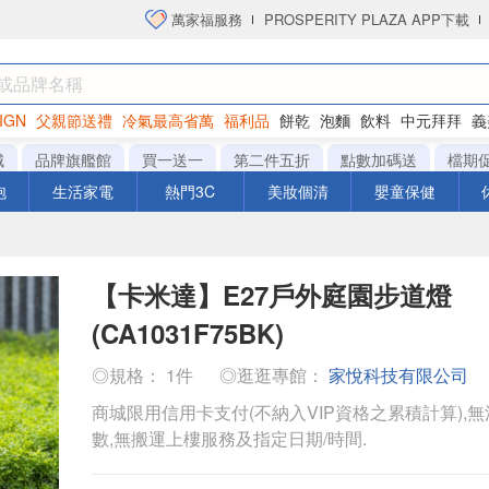
萬家福服務
PROSPERITY PLAZA APP下載
IGN
父親節送禮
冷氣最高省萬
福利品
餅乾
泡麵
飲料
中元拜拜
義
衛生紙
城
品牌旗艦館
買一送一
第二件五折
點數加碼送
檔期
泡
生活家電
熱門3C
美妝個清
嬰童保健
【卡米達】E27戶外庭園步道燈
(CA1031F75BK)
◎規格： 1件
◎逛逛專館：
家悅科技有限公司
商城限用信用卡支付(不納入VIP資格之累積計算),無
數,無搬運上樓服務及指定日期/時間.