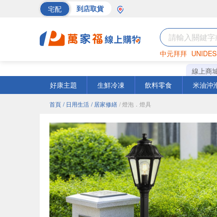
宅配
到店取貨
中元拜拜
UNIDES
海苔
巧克力
罐頭
線上商
好康主題
生鮮冷凍
飲料零食
米油沖
首頁
/ 日用生活
/ 居家修繕
/ 燈泡．燈具