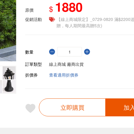
1880
$
原價
促銷活動
【線上商城限定】_0729-0820 滿$2200
贈，每人期間最高贈5次)
數量
訂單類型
線上商城 廠商出貨
折價券
查看適用折價券
立即購買
加