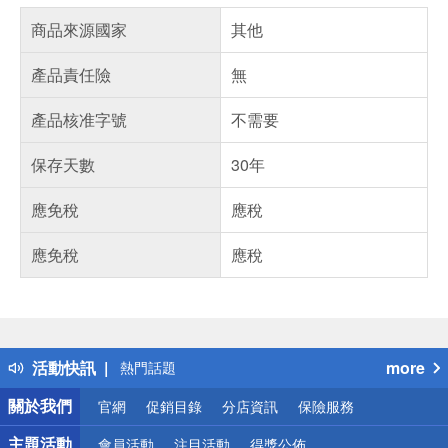
商品來源國家
其他
產品責任險
無
產品核准字號
不需要
保存天數
30年
應免稅
應稅
應免稅
應稅
偏遠地區配送
詐騙網頁！請小心！
得獎公告
活動快訊
more
熱門話題
銀行優惠
關於我們
官網
促銷目錄
分店資訊
保險服務
偏遠地區配送
詐騙網頁！請小心！
主題活動
會員活動
注目活動
得獎公佈