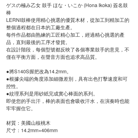
ゲスの極み乙女 鼓手 ほな・いこか (Hona Ikoka) 簽名鼓
棒
LERNI鼓棒使用精心挑選的優質木材，從加工到精加工的
整個過程都在日本的工廠生產。
每件作品都由熟練的工匠精心加工，經過精心挑選的產
品，直到最後的工序才發貨。
在設計階段，每個型號都反映了各個專業鼓手的意見，不
僅在平衡方面，在聲音方面也追求高品質。
●將S140S握把改為14.2mm。
●根據尖端的角度添加細微差別，具有出色打擊速度和可
控性。
●紋理系列是用砂紙完成實心棒面的系列。
即使您的手出汗，棒的表面也會吸收汗水，在演奏時也能
牢牢握住它。
材質：美國山核桃木
尺寸：14.2mm×406mm