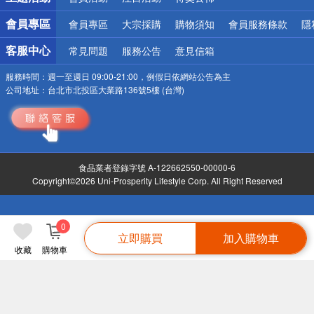
會員專區
會員專區
大宗採購
購物須知
會員服務條款
隱
客服中心
常見問題
服務公告
意見信箱
服務時間：
週一至週日 09:00-21:00，例假日依網站公告為主
公司地址：
台北市北投區大業路136號5樓 (台灣)
食品業者登錄字號 A-122662550-00000-6
Copyright©2026 Uni-Prosperity Lifestyle Corp. All Right Reserved
0
立即購買
加入購物車
收藏
購物車