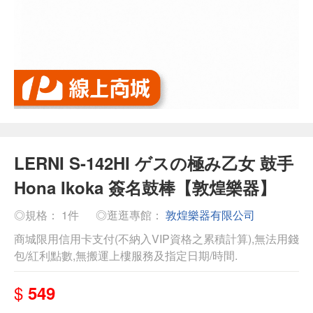
LERNI S-142HI ゲスの極み乙女 鼓手
Hona Ikoka 簽名鼓棒【敦煌樂器】
◎規格： 1件
◎逛逛專館：
敦煌樂器有限公司
商城限用信用卡支付(不納入VIP資格之累積計算),無法用錢
包/紅利點數,無搬運上樓服務及指定日期/時間.
$
549