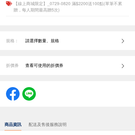
【線上商城限定】_0729-0820 滿$2200送100點(單筆不累
贈，每人期間最高贈5次)
規格：
請選擇數量、規格
折價券
查看可使用的折價券
商品資訊
配送及售後服務說明