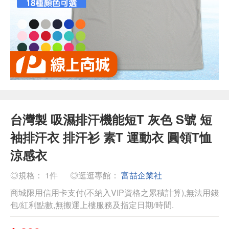
台灣製 吸濕排汗機能短T 灰色 S號 短
袖排汗衣 排汗衫 素T 運動衣 圓領T恤
涼感衣
◎規格： 1件
◎逛逛專館：
富喆企業社
商城限用信用卡支付(不納入VIP資格之累積計算),無法用錢
包/紅利點數,無搬運上樓服務及指定日期/時間.