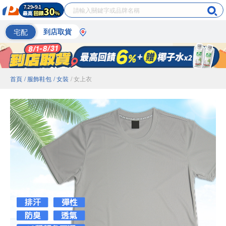
宅配
到店取貨
首頁
/ 服飾鞋包
/ 女裝
/ 女上衣