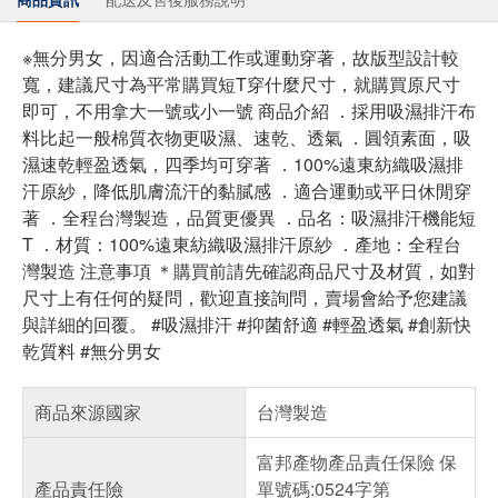
※無分男女，因適合活動工作或運動穿著，故版型設計較
寬，建議尺寸為平常購買短T穿什麼尺寸，就購買原尺寸
即可，不用拿大一號或小一號 商品介紹 ．採用吸濕排汗布
料比起一般棉質衣物更吸濕、速乾、透氣 ．圓領素面，吸
濕速乾輕盈透氣，四季均可穿著 ．100%遠東紡織吸濕排
汗原紗，降低肌膚流汗的黏膩感 ．適合運動或平日休閒穿
著 ．全程台灣製造，品質更優異 ．品名：吸濕排汗機能短
T ．材質：100%遠東紡織吸濕排汗原紗 ．產地：全程台
灣製造 注意事項 ＊購買前請先確認商品尺寸及材質，如對
尺寸上有任何的疑問，歡迎直接詢問，賣場會給予您建議
與詳細的回覆。 #吸濕排汗 #抑菌舒適 #輕盈透氣 #創新快
乾質料 #無分男女
商品來源國家
台灣製造
富邦產物產品責任保險 保
產品責任險
單號碼:0524字第