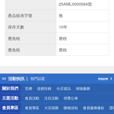
25AML0000584號
產品核准字號
無
保存天數
10年
應免稅
應稅
應免稅
應稅
偏遠地區配送
詐騙網頁！請小心！
得獎公告
活動快訊
more
熱門話題
銀行優惠
關於我們
官網
促銷目錄
分店資訊
保險服務
偏遠地區配送
詐騙網頁！請小心！
主題活動
會員活動
注目活動
得獎公佈
會員專區
會員專區
大宗採購
購物須知
會員服務條款
隱