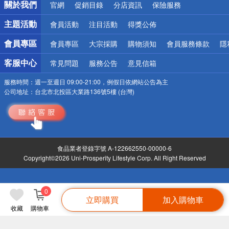
關於我們
官網
促銷目錄
分店資訊
保險服務
偏遠地區配送
詐騙網頁！請小心！
主題活動
會員活動
注目活動
得獎公佈
會員專區
會員專區
大宗採購
購物須知
會員服務條款
隱
客服中心
常見問題
服務公告
意見信箱
服務時間：
週一至週日 09:00-21:00，例假日依網站公告為主
公司地址：
台北市北投區大業路136號5樓 (台灣)
食品業者登錄字號 A-122662550-00000-6
Copyright©2026 Uni-Prosperity Lifestyle Corp. All Right Reserved
0
立即購買
加入購物車
收藏
購物車