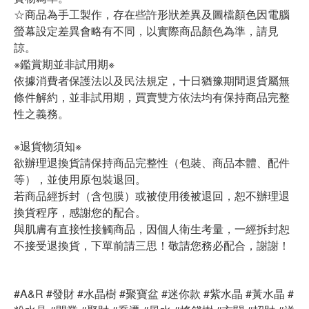
☆商品為手工製作，存在些許形狀差異及圖檔顏色因電腦
螢幕設定差異會略有不同，以實際商品顏色為準，請見
諒。
※
鑑賞期並非試用期
※
依據消費者保護法以及民法規定，十日猶豫期間退貨屬無
條件解約，並非試用期，買賣雙方依法均有保持商品完整
性之義務。
※
退貨物須知
※
欲辦理退換貨請保持商品完整性（包裝、商品本體、配件
等），並使用原包裝退回。
若商品經拆封（含包膜）或被使用後被退回，恕不辦理退
換貨程序，感謝您的配合。
與肌膚有直接性接觸商品，因個人衛生考量，一經拆封恕
不接受退換貨，下單前請三思！敬請您務必配合，謝謝！
#A&R #
發財
#
水晶樹
#
聚寶盆
#
迷你款
#
紫水晶
#
黃水晶
#