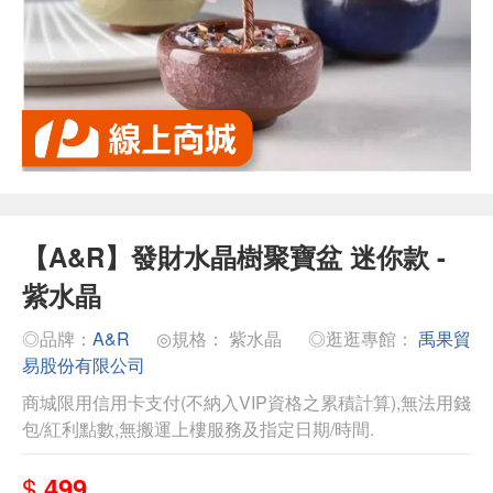
【A&R】發財水晶樹聚寶盆 迷你款 -
紫水晶
◎品牌：
A&R
◎規格： 紫水晶
◎逛逛專館：
禹果貿
易股份有限公司
商城限用信用卡支付(不納入VIP資格之累積計算),無法用錢
包/紅利點數,無搬運上樓服務及指定日期/時間.
$
499