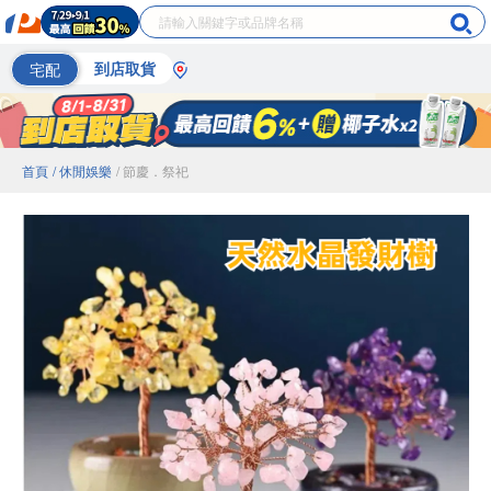
宅配
到店取貨
首頁
/ 休閒娛樂
/ 節慶．祭祀