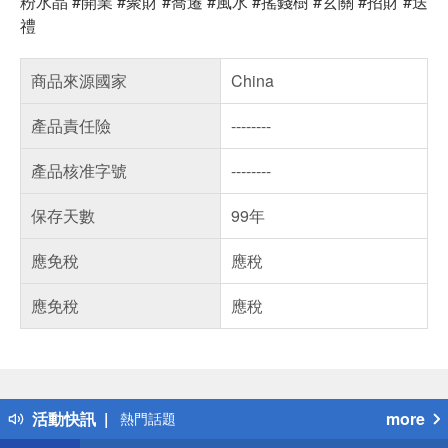
粉水晶
#
開業
#
聚財
#
喬遷
#
風水
#
搖錢樹
#
玄關
#
招財
#
送
禮
商品來源國家
China
產品責任險
--------
產品核准字號
--------
保存天數
99年
應免稅
應稅
應免稅
應稅
偏遠地區配送
詐騙網頁！請小心！
得獎公告
活動快訊
more
熱門話題
銀行優惠