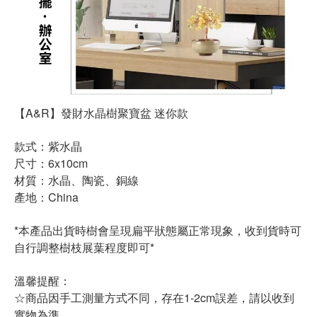
【
A&R
】發財水晶樹聚寶盆
迷你款
款式：紫水晶
尺寸：
6x10cm
材質：水晶、陶瓷、銅線
產地：
China
*
本產品出貨時樹會呈現扁平狀態屬正常現象，收到貨時可
自行調整樹枝展葉程度即可
*
溫馨提醒：
☆商品因手工測量方式不同，存在
1-2cm
誤差，請以收到
實物為準。