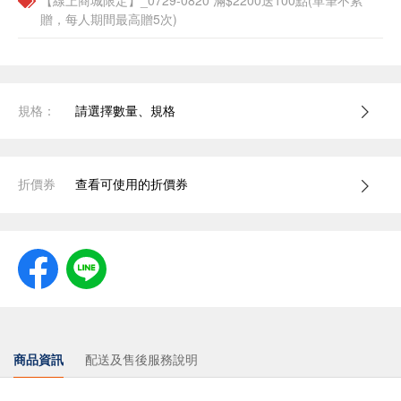
【線上商城限定】_0729-0820 滿$2200送100點(單筆不累
贈，每人期間最高贈5次)
規格：
請選擇數量、規格
折價券
查看可使用的折價券
商品資訊
配送及售後服務說明