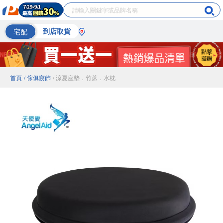
宅配
到店取貨
首頁
/ 傢俱寢飾
/ 涼夏座墊．竹蓆．水枕