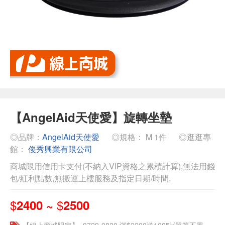
【AngelAid天使愛】旋轉坐墊
◎品牌：
AngelAid天使愛
◎規格： M 1件
◎逛逛專
館：
俊秀興業有限公司
商城限用信用卡支付(不納入VIP資格之累積計算),無法用錢
包/紅利點數,無搬運上樓服務及指定日期/時間.
$
$
2400 ~
2500