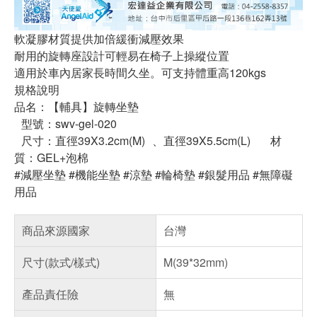
軟凝膠材質提供加倍緩衝減壓效果
耐用的旋轉座設計可輕易在椅子上操縱位置
適用於車內居家長時間久坐。可支持體重高120kgs
規格說明
品名：【輔具】旋轉坐墊
型號：swv-gel-020
尺寸：直徑39X3.2cm(M) 、直徑39X5.5cm(L) 材
質：GEL+泡棉
#減壓坐墊 #機能坐墊 #涼墊 #輪椅墊 #銀髮用品 #無障礙
用品
商品來源國家
台灣
尺寸(款式/樣式)
M(39*32mm)
產品責任險
無