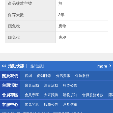
產品核准字號
無
保存天數
3年
應免稅
應稅
應免稅
應稅
偏遠地區配送
詐騙網頁！請小心！
得獎公告
活動快訊
more
熱門話題
銀行優惠
關於我們
官網
促銷目錄
分店資訊
保險服務
偏遠地區配送
詐騙網頁！請小心！
主題活動
會員活動
注目活動
得獎公佈
會員專區
會員專區
大宗採購
購物須知
會員服務條款
隱
客服中心
常見問題
服務公告
意見信箱