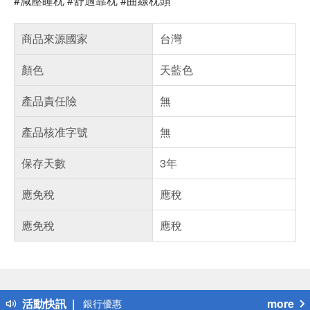
#減壓睡枕 #舒適靠枕 #曲線枕頭
商品來源國家
台灣
顏色
天藍色
產品責任險
無
產品核准字號
無
保存天數
3年
應免稅
應稅
應免稅
應稅
偏遠地區配送
詐騙網頁！請小心！
得獎公告
熱門話題
活動快訊
more
銀行優惠