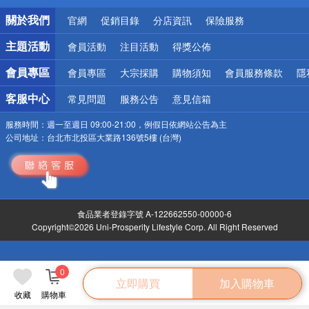
偏遠地區配送
關於我們
官網
促銷目錄
分店資訊
保險服務
詐騙網頁！請小心！
主題活動
會員活動
注目活動
得獎公佈
會員專區
會員專區
大宗採購
購物須知
會員服務條款
隱
客服中心
常見問題
服務公告
意見信箱
服務時間：
週一至週日 09:00-21:00，例假日依網站公告為主
公司地址：
台北市北投區大業路136號5樓 (台灣)
食品業者登錄字號 A-122662550-00000-6
Copyright©2026 Uni-Prosperity Lifestyle Corp. All Right Reserved
0
立即購買
加入購物車
收藏
購物車