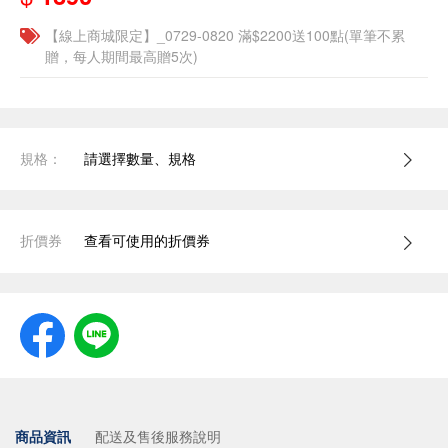
【線上商城限定】_0729-0820 滿$2200送100點(單筆不累
贈，每人期間最高贈5次)
規格：
請選擇數量、規格
折價券
查看可使用的折價券
商品資訊
配送及售後服務說明