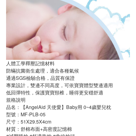
人體工學釋壓記憶材料
防蟎抗菌衛生處理，適合各種氣候
通過SGS檢驗合格，品質有保證
專業設計，雙邊不同高度，可依寶寶體型雙邊適用
低回彈特性，保護寶寶頸椎，睡得更安穩舒適
規格說明
品名：【AngelAid 天使愛】Baby用 0~4歲嬰兒枕
型號：MF-PLB-05
尺寸：51X29.5X4cm
材質：舒棉布面+高密度記憶棉