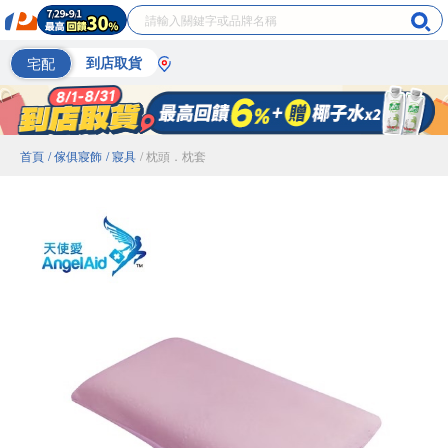
宅配
到店取貨
首頁
/ 傢俱寢飾
/ 寢具
/ 枕頭．枕套