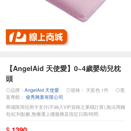
【AngelAid 天使愛】0~4歲嬰幼兒枕
頭
◎品牌：
AngelAid 天使愛
◎規格： 天藍色 1件
◎逛
逛專館：
俊秀興業有限公司
商城限用信用卡支付(不納入VIP資格之累積計算),無法用錢
包/紅利點數,無搬運上樓服務及指定日期/時間.
$
1390