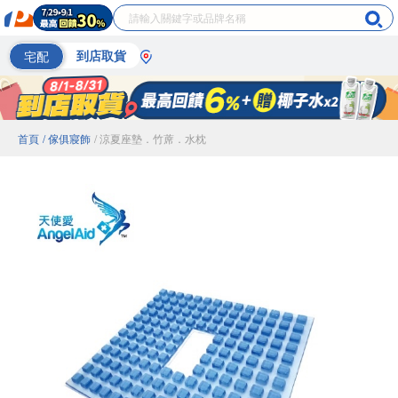
宅配
到店取貨
首頁
/ 傢俱寢飾
/ 涼夏座墊．竹蓆．水枕