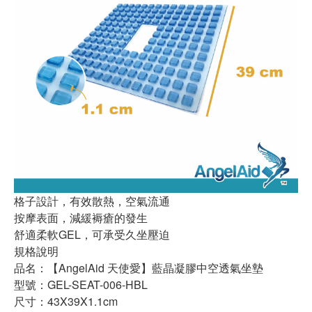
格子設計，有效散熱，空氣流通
按摩表面，減緩褥瘡的發生
舒適柔軟GEL，可承受久坐壓迫
規格說明
品名：【AngelAid 天使愛】藍晶凝膠中空透氣坐墊
型號：GEL-SEAT-006-HBL
尺寸：43X39X1.1cm