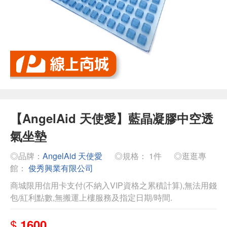
【AngelAid 天使愛】藍晶凝膠中空透
氣坐墊
◎品牌：
AngelAid 天使愛
◎規格： 1件
◎逛逛專
館：
俊秀興業有限公司
商城限用信用卡支付(不納入VIP資格之累積計算),無法用錢
包/紅利點數,無搬運上樓服務及指定日期/時間.
$
1600