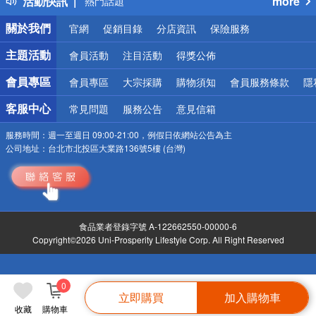
活動快訊
more
熱門話題
銀行優惠
關於我們
官網
促銷目錄
分店資訊
保險服務
偏遠地區配送
詐騙網頁！請小心！
主題活動
會員活動
注目活動
得獎公佈
會員專區
會員專區
大宗採購
購物須知
會員服務條款
隱
客服中心
常見問題
服務公告
意見信箱
服務時間：
週一至週日 09:00-21:00，例假日依網站公告為主
公司地址：
台北市北投區大業路136號5樓 (台灣)
食品業者登錄字號 A-122662550-00000-6
Copyright©2026 Uni-Prosperity Lifestyle Corp. All Right Reserved
0
立即購買
加入購物車
收藏
購物車