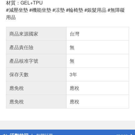
材質：GEL+TPU
#減壓坐墊 #機能坐墊 #涼墊 #輪椅墊 #銀髮用品 #無障礙
用品
商品來源國家
台灣
產品責任險
無
產品核准字號
無
保存天數
3年
應免稅
應稅
應免稅
應稅
偏遠地區配送
詐騙網頁！請小心！
得獎公告