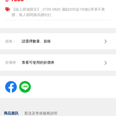
【線上商城限定】_0729-0820 滿$2200送100點(單筆不累
贈，每人期間最高贈5次)
規格：
請選擇數量、規格
折價券
查看可使用的折價券
商品資訊
配送及售後服務說明