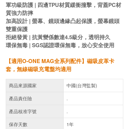
軍功級防護 | 四邊TPU材質緩衝撞擊，背蓋PC材
質強力防摔
加高設計 | 螢幕、鏡頭邊緣凸起保護，螢幕鏡頭
雙重保護
拒絕發黃 | 抗黃變係數達4.5級分，透明持久
環保無毒 | SGS認證環保無毒，放心安全使用
【適用O-ONE MAG全系列配件】磁吸皮革卡
套，無線磁吸充電盤均適用
商品來源國家
中國(台灣監製)
產品責任險
.
產品核准字號
.
保存天數
1年