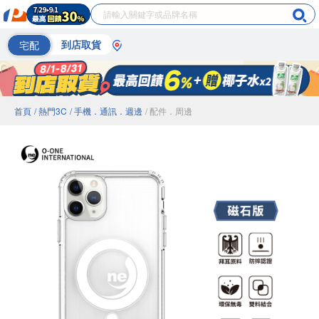
宅配
到店取貨
首頁
/ 熱門3C
/ 手機．通訊．週邊
/ 配件．周邊