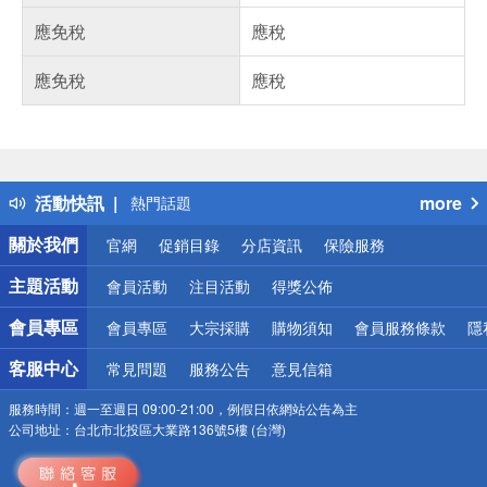
應免稅
應稅
應免稅
應稅
偏遠地區配送
詐騙網頁！請小心！
得獎公告
活動快訊
more
熱門話題
銀行優惠
關於我們
官網
促銷目錄
分店資訊
保險服務
偏遠地區配送
詐騙網頁！請小心！
主題活動
會員活動
注目活動
得獎公佈
會員專區
會員專區
大宗採購
購物須知
會員服務條款
隱
客服中心
常見問題
服務公告
意見信箱
服務時間：
週一至週日 09:00-21:00，例假日依網站公告為主
公司地址：
台北市北投區大業路136號5樓 (台灣)