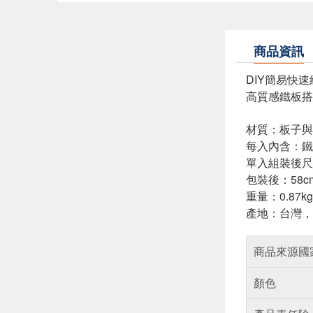
商品資訊
DIY簡易快速
高質感鐵板搭
材質：板子與
每入內含：鐵板
單入組裝後尺寸：
包裝後：58cm 
重量：0.87k
產地：台灣，
商品來源國
顏色