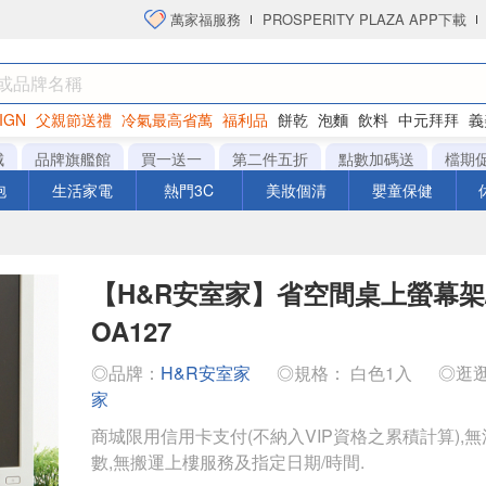
萬家福服務
PROSPERITY PLAZA APP下載
IGN
父親節送禮
冷氣最高省萬
福利品
餅乾
泡麵
飲料
中元拜拜
義
洋芋片
城
品牌旗艦館
買一送一
第二件五折
點數加碼送
檔期
泡
生活家電
熱門3C
美妝個清
嬰童保健
【H&R安室家】省空間桌上螢幕架
OA127
◎品牌：
H&R安室家
◎規格： 白色1入
◎逛
家
商城限用信用卡支付(不納入VIP資格之累積計算),無
數,無搬運上樓服務及指定日期/時間.