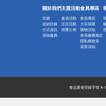
偏遠地區配
關於我們
主題活動
會員專區
詐騙網頁！
官網
會員活動
會員專區
促銷目錄
注目活動
大宗採購
分店資訊
得獎公佈
購物須知
保險服務
會員服務條款
隱私權政策
退貨須知
食品業者登錄字號 A-122