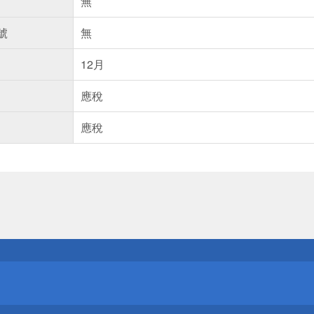
無
號
無
12月
應稅
應稅
送
請小心！