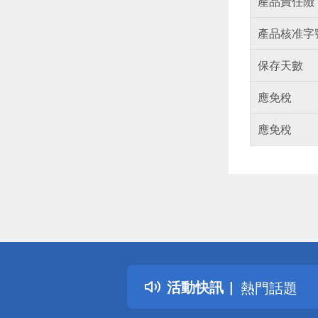
產品責任險
產品核准字
保存天數
應免稅
應免稅
偏遠地區配
詐騙網頁！
得獎公告
活動快訊
熱門話題
銀行優惠