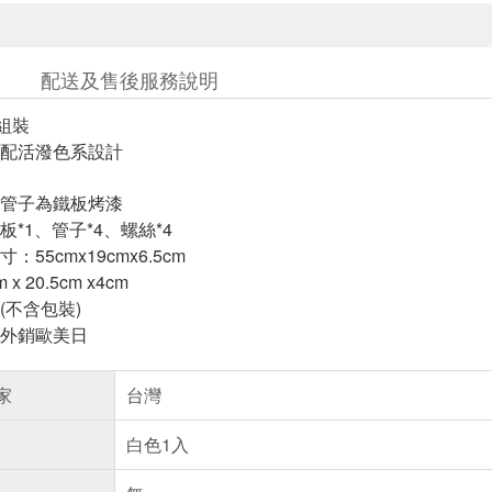
配送及售後服務說明
組裝
配活潑色系設計
管子為鐵板烤漆
*1、管子*4、螺絲*4
55cmx19cmx6.5cm
x 20.5cm x4cm
g(不含包裝)
外銷歐美日
家
台灣
白色1入