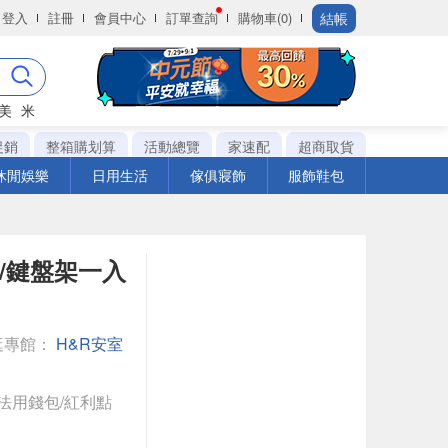
結帳
登入
註冊
會員中心
訂單查詢
購物車(0)
美
米
促銷
整箱購划算
活動總覽
家速配
超商取貨
休閒娛樂
日用生活
傢俱寢飾
服飾鞋包
/鍵盤架一入
逛專館：
H&R安室
法用錢包/紅利點