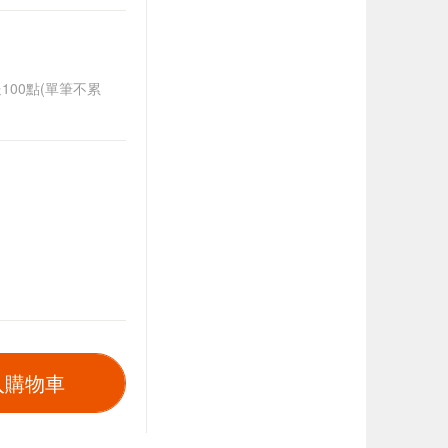
送100點(單筆不累
入購物車