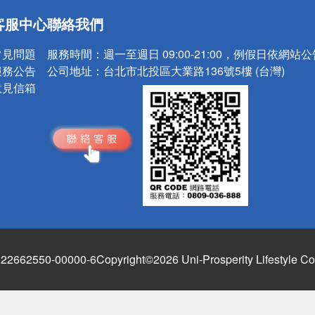
送
客服中心
聯絡我們
請小心！
常見問題
服務時間：
週一至週日 09:00-21:00，例假日依網站
服務公告
公司地址：
台北市北投區大業路136號5樓 (台灣)
意見信箱
662550-00000-6
Copyright©2026 Uni-Prosperity Lifestyle Co