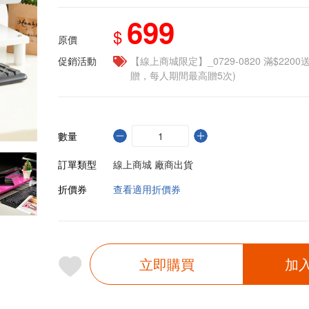
699
$
原價
促銷活動
【線上商城限定】_0729-0820 滿$2200
贈，每人期間最高贈5次)
數量
訂單類型
線上商城 廠商出貨
折價券
查看適用折價券
立即購買
加