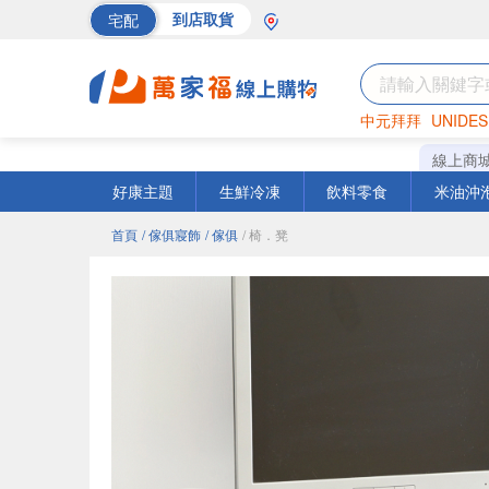
宅配
到店取貨
中元拜拜
UNIDES
巧克力
罐頭
海苔
線上商
好康主題
生鮮冷凍
飲料零食
米油沖
首頁
/ 傢俱寢飾
/ 傢俱
/ 椅．凳