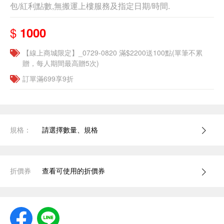
包/紅利點數,無搬運上樓服務及指定日期/時間.
$
1000
【線上商城限定】_0729-0820 滿$2200送100點(單筆不累
贈，每人期間最高贈5次)
訂單滿699享9折
規格：
請選擇數量、規格
折價券
查看可使用的折價券