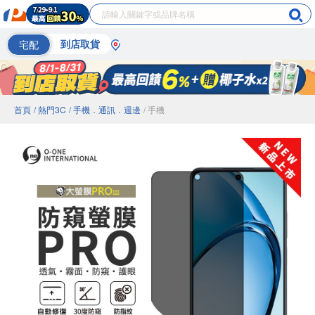
宅配
到店取貨
首頁
/ 熱門3C
/ 手機．通訊．週邊
/ 手機