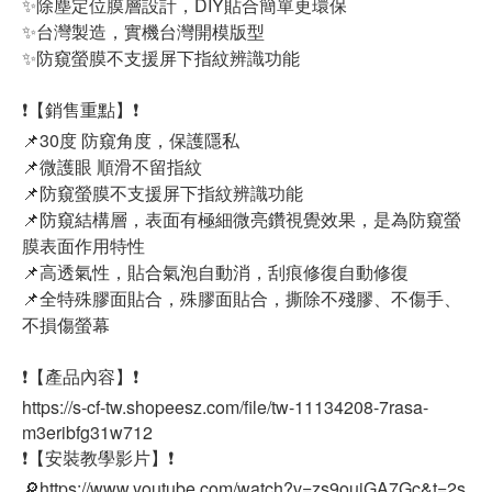
✨除塵定位膜層設計，DIY貼合簡單更環保
✨台灣製造，實機台灣開模版型
✨防窺螢膜不支援屏下指紋辨識功能
❗【銷售重點】❗
📌30度 防窺角度，保護隱私
📌微護眼 順滑不留指紋
📌防窺螢膜不支援屏下指紋辨識功能
📌防窺結構層，表面有極細微亮鑽視覺效果，是為防窺螢
膜表面作用特性
📌高透氣性，貼合氣泡自動消，刮痕修復自動修復
📌全特殊膠面貼合，殊膠面貼合，撕除不殘膠、不傷手、
不損傷螢幕
❗【產品內容】❗
https://s-cf-tw.shopeesz.com/file/tw-11134208-7rasa-
m3eribfg31w712
❗【安裝教學影片】❗
🔎https://www.youtube.com/watch?v=zs9ouiGA7Gc&t=2s