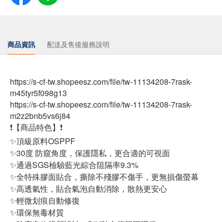
商品資訊
配送及售後服務說明
https://s-cf-tw.shopeesz.com/file/tw-11134208-7rask-
m45tyr5f098g13
https://s-cf-tw.shopeesz.com/file/tw-11134208-7rask-
m2z2bnb5vs6j84
❗【商品特色】❗
✨頂級原料OSPPF
✨30度 防窺角度，保護隱私，更合適的可視面
✨通過SGS檢驗藍光綜合阻隔率9.3%
✨全特殊膠面貼合，撕除不殘膠不傷手，更無損傷螢幕
✨高透氣性，貼合氣泡自動消除，散熱更安心
✨輕微划痕自動修復
✨環保無毒材質