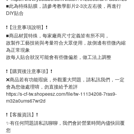
■此為特殊貼膜，請參考教學影片2-3次左右後，再進行
DIY貼合
❗【注意事項說明】❗
■商品材質特殊，每家廠商尺寸定義皆有所不同，
故製作工藝技術與考量符合大眾使用，故側邊有些微內縮
為正常現象
故每人貼合狀況可能會有些微偏差，做工法上調整
❗【購買後注意事項】❗
❌商品若有功能瑕疵，外觀重大問題，請私訊我們，一定
會為您做處理唷，勿直接給予差評
https://s-cf-tw.shopeesz.com/file/tw-11134208-7ras9-
m32a0ums67wr2d
❗【客服資訊】❗
✨有任何問題請私訊聊聊，我們會於營業時間內儘快回覆
您