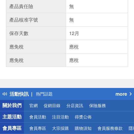
產品責任險
無
產品核准字號
無
保存天數
12月
應免稅
應稅
應免稅
應稅
偏遠地區配送
詐騙網頁！請小心！
得獎公告
活動快訊
more
熱門話題
銀行優惠
關於我們
官網
促銷目錄
分店資訊
保險服務
偏遠地區配送
詐騙網頁！請小心！
主題活動
會員活動
注目活動
得獎公佈
會員專區
會員專區
大宗採購
購物須知
會員服務條款
隱