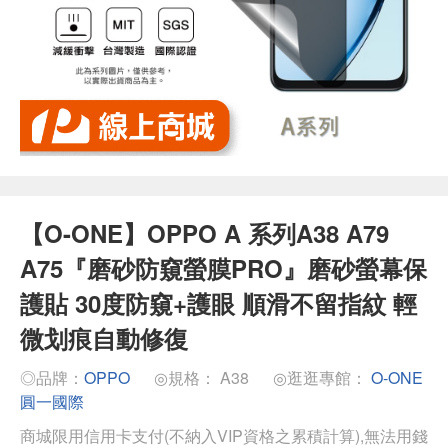
【O-ONE】OPPO A 系列A38 A79
A75『磨砂防窺螢膜PRO』磨砂螢幕保
護貼 30度防窺+護眼 順滑不留指紋 輕
微划痕自動修復
◎品牌：
OPPO
◎規格： A38
◎逛逛專館：
O-ONE
圓一國際
商城限用信用卡支付(不納入VIP資格之累積計算),無法用錢