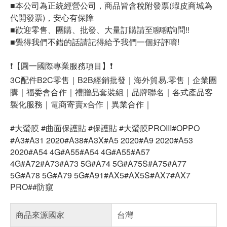
■本公司為正統經營公司，商品皆含稅附發票(蝦皮商城為
代開發票)，安心有保障
■歡迎零售、團購、批發、大量訂購請至聊聊詢問!!
■覺得我們不錯的話請記得給予我們一個好評唷!
❗【圓一國際專業服務項目】❗
3C配件B2C零售｜B2B經銷批發｜海外貿易.零售｜企業團
購｜福委會合作｜禮贈品套裝組｜品牌聯名｜各式產品客
製化服務｜電商寄賣x合作｜異業合作｜
#大螢膜 #曲面保護貼 #保護貼 #大螢膜PROIII#OPPO
#A3#A31 2020#A38#A3X#A5 2020#A9 2020#A53
2020#A54 4G#A55#A54 4G#A55#A57
4G#A72#A73#A73 5G#A74 5G#A75S#A75#A77
5G#A78 5G#A79 5G#A91#AX5#AX5S#AX7#AX7
PRO##防窺
商品來源國家
台灣