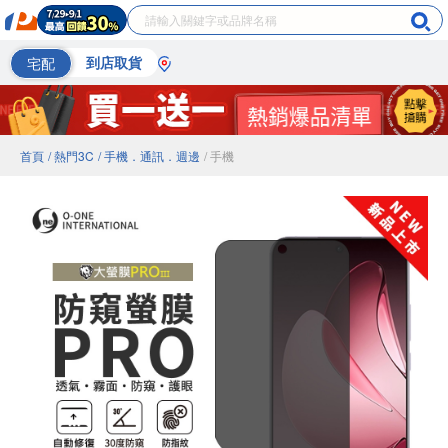
宅配
到店取貨
首頁
/ 熱門3C
/ 手機．通訊．週邊
/ 手機