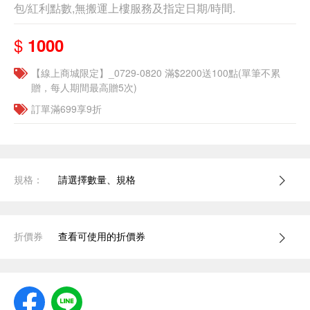
包/紅利點數,無搬運上樓服務及指定日期/時間.
$
1000
【線上商城限定】_0729-0820 滿$2200送100點(單筆不累
贈，每人期間最高贈5次)
訂單滿699享9折
規格：
請選擇數量、規格
折價券
查看可使用的折價券