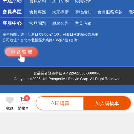
主題活動
會員活動
注目活動
得獎公佈
會員專區
會員專區
大宗採購
購物須知
會員服務條款
隱
客服中心
常見問題
服務公告
意見信箱
服務時間：
週一至週日 09:00-21:00，例假日依網站公告為主
公司地址：
台北市北投區大業路136號5樓 (台灣)
食品業者登錄字號 A-122662550-00000-6
Copyright©2026 Uni-Prosperity Lifestyle Corp. All Right Reserved
0
立即購買
加入購物車
收藏
購物車