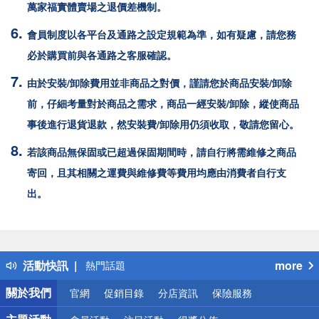
萬家福
實體賣場之退價差機制。
會員制度以各平台及通路之設定規範為準，如有疑慮，請您務
必於購買前與各通路之客服確認。
由於安裝/卸除費用並非商品之對價，謹請您於商品安裝/卸除
前，仔細考量對於商品之需求，商品一經安裝/卸除，縱使商品
事後進行退貨退款，然安裝費/卸除用仍須收取，敬請您留心。
若該商品無保固或已超過保固期間時，請自行將需維修之商品
寄回，且其相關之運費與維修費等費用均應由消費者自行支
出。
偏遠地區配送
詐騙網頁！請小心！
得獎公告
活動快訊
more
熱門話題
銀行優惠
關於我們
官網
促銷目錄
分店資訊
保險服務
偏遠地區配送
詐騙網頁！請小心！