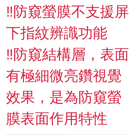
‼️防窺螢膜不支援屏
下指紋辨識功能
‼️防窺結構層，表面
有極細微亮鑽視覺
效果，是為防窺螢
膜表面作用特性