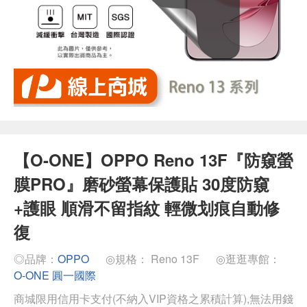
【O-ONE】OPPO Reno 13F『防窺螢
膜PRO』磨砂螢幕保護貼 30度防窺
+護眼 順滑不留指紋 輕微划痕自動修
復
◎品牌：
OPPO
◎規格： Reno 13F
◎逛逛專館：
O-ONE 圓一國際
商城限用信用卡支付(不納入VIP資格之累積計算),無法用錢