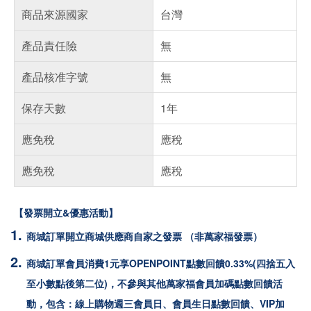
商品來源國家
台灣
產品責任險
無
產品核准字號
無
保存天數
1年
應免稅
應稅
應免稅
應稅
【發票開立&優惠活動】
商城訂單開立商城供應商自家之發票 （非萬家福發票）
商城訂單會員消費1元享OPENPOINT點數回饋0.33%(四捨五入
至小數點後第二位)，不參與其他萬家福會員加碼點數回饋活
動，包含：線上購物週三會員日、會員生日點數回饋、VIP加