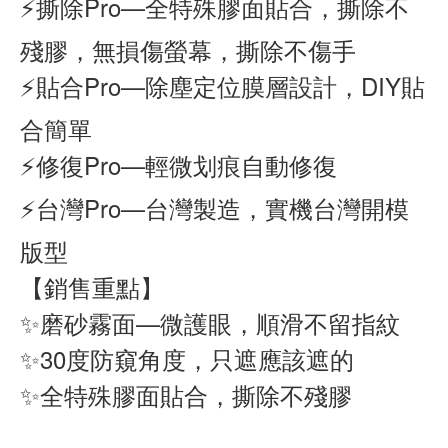
⚡撕除Pro—全特殊膠面貼合，撕除不
殘膠，無損傷螢幕，撕除不傷手
⚡貼合Pro—除塵定位膜層設計，DIY貼
合簡單
⚡修復Pro—輕微划痕自動修復
⚡台灣Pro—台灣製造，實機台灣開模
版型
【銷售重點】
✨磨砂霧面—微護眼，順滑不留指紋
✨30度防窺角度，只遮應該遮的
✨全特殊膠面貼合，撕除不殘膠