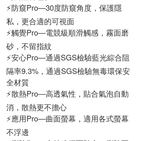
⚡防窺Pro—30度防窺角度，保護隱
私，更合適的可視面
⚡觸覺Pro—電競級順滑觸感，霧面磨
砂，不留指紋
⚡安心Pro—通過SGS檢驗藍光綜合阻
隔率9.3%，通過SGS檢驗無毒環保安
全材質
⚡散熱Pro—高透氣性，貼合氣泡自動
消，散熱更不擔心
⚡應用Pro—曲面螢幕，適用各式螢幕
不浮邊