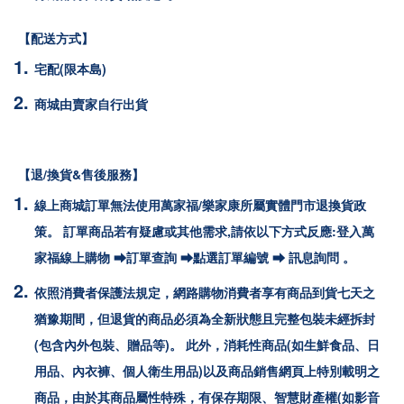
【配送方式】
宅配(限本島)
商城由賣家自行出貨
【退/換貨&售後服務】
線上商城訂單無法使用萬家福/樂家康所屬實體門市退換貨政
策。 訂單商品若有疑慮或其他需求,請依以下方式反應:登入萬
家福線上購物 ⮕訂單查詢 ⮕點選訂單編號 ⮕ 訊息詢問 。
依照消費者保護法規定，網路購物消費者享有商品到貨七天之
猶豫期間，但退貨的商品必須為全新狀態且完整包裝未經拆封
(包含內外包裝、贈品等)。 此外，消耗性商品(如生鮮食品、日
用品、內衣褲、個人衛生用品)以及商品銷售網頁上特別載明之
商品，由於其商品屬性特殊，有保存期限、智慧財產權(如影音