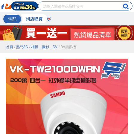
宅配
到店取貨
首頁
/ 熱門3C
/ 相機．攝影．DV
/ DV攝影機