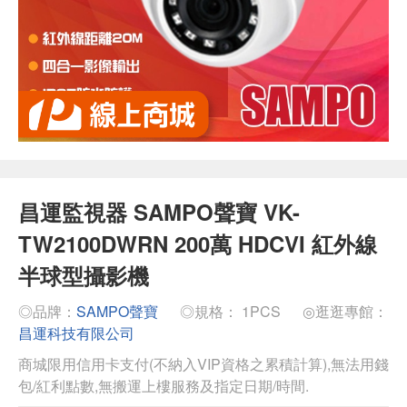
昌運監視器 SAMPO聲寶 VK-
TW2100DWRN 200萬 HDCVI 紅外線
半球型攝影機
◎品牌：
SAMPO聲寶
◎規格： 1PCS
◎逛逛專館：
昌運科技有限公司
商城限用信用卡支付(不納入VIP資格之累積計算),無法用錢
包/紅利點數,無搬運上樓服務及指定日期/時間.