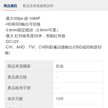
商品資訊
配送及售後服務說明
-最大30fps @ 1080P
-HD和SD輸出可切換
-3.6mm固定鏡頭（2.8mm可選）
-最大 紅外線長度20米，智能紅外線
-DC12V
-CVI、AHD、TVI、CVBS影像訊號輸出(OSD或控制器切
換)
商品來源國家
其他
產品責任險
-
產品核准字號
-
保存天數
12年