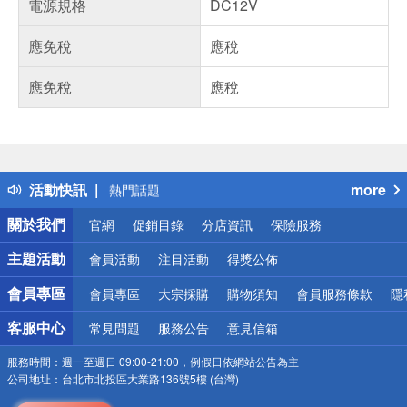
電源規格
DC12V
應免稅
應稅
應免稅
應稅
偏遠地區配送
詐騙網頁！請小心！
得獎公告
活動快訊
more
熱門話題
銀行優惠
關於我們
官網
促銷目錄
分店資訊
保險服務
偏遠地區配送
詐騙網頁！請小心！
主題活動
會員活動
注目活動
得獎公佈
會員專區
會員專區
大宗採購
購物須知
會員服務條款
隱
客服中心
常見問題
服務公告
意見信箱
服務時間：
週一至週日 09:00-21:00，例假日依網站公告為主
公司地址：
台北市北投區大業路136號5樓 (台灣)