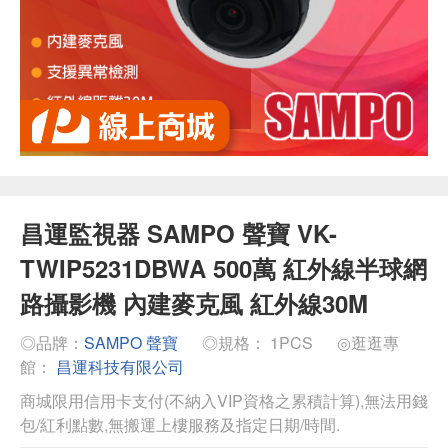
昌運監視器 SAMPO 聲寶 VK-
TWIP5231DBWA 500萬 紅外線半球網
路攝影機 內建麥克風 紅外線30M
◎品牌：
SAMPO 聲寶
◎規格： 1PCS
◎逛逛專
館：
昌運科技有限公司
商城限用信用卡支付(不納入VIP資格之累積計算),無法用錢
包/紅利點數,無搬運上樓服務及指定日期/時間.