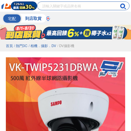
宅配
到店取貨
首頁
/ 熱門3C
/ 相機．攝影．DV
/ DV攝影機