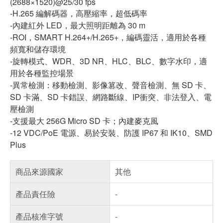
(2688×1520)@25/30 fps
-H.265 編解碼器，高壓縮率，超低碼率
-內建紅外 LED，最大照明距離為 30 m
-ROI，SMART H.264+/H.265+，編碼靈活，適用於各種
頻寬和儲存環境
-旋轉模式、WDR、3D NR、HLC、BLC、數字水印，適
用於各種監控場景
-異常檢測：移動檢測、影像篡改、聲音檢測、無 SD 卡、
SD 卡滿、SD 卡錯誤、網路斷線、IP衝突、非法登入、電
壓檢測
-支援最大 256G Micro SD 卡；內建麥克風
-12 VDC/PoE 電源、易於安裝、防護 IP67 和 IK10、SMD
Plus
商品來源國家
其他
產品責任險
-
產品核准字號
-