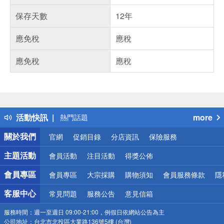
保存天數
12年
應免稅
應稅
應免稅
應稅
偏遠地區配送
詐騙網頁！請小心！
得獎公告
活動快訊
more
熱門話題
銀行優惠
關於我們
官網
促銷目錄
分店資訊
保險服務
偏遠地區配送
詐騙網頁！請小心！
主題活動
會員活動
注目活動
得獎公佈
會員專區
會員專區
大宗採購
購物須知
會員服務條款
隱
客服中心
常見問題
服務公告
意見信箱
服務時間：
週一至週日 09:00-21:00，例假日依網站公告為主
公司地址：
台北市北投區大業路136號5樓 (台灣)