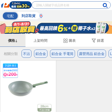
宅配
到店取貨
價格↓
上架時間
圖表
篩選
相關分類
不沾
鋁合金
鋁合金 手電筒
露營用品 鋁合金