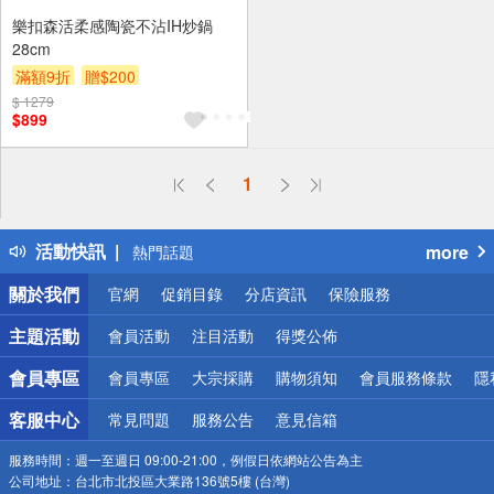
樂扣森活柔感陶瓷不沾IH炒鍋
28cm
滿額9折
贈$200
$ 1279
$899
偏遠地區配送
1
詐騙網頁！請小心！
得獎公告
活動快訊
more
熱門話題
銀行優惠
關於我們
官網
促銷目錄
分店資訊
保險服務
偏遠地區配送
詐騙網頁！請小心！
主題活動
會員活動
注目活動
得獎公佈
會員專區
會員專區
大宗採購
購物須知
會員服務條款
隱
客服中心
常見問題
服務公告
意見信箱
服務時間：
週一至週日 09:00-21:00，例假日依網站公告為主
公司地址：
台北市北投區大業路136號5樓 (台灣)