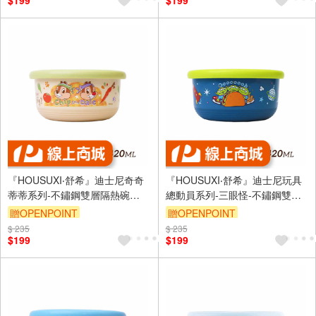
$199
$199
『HOUSUXI‧舒希』迪士尼奇奇
『HOUSUXI‧舒希』迪士尼玩具
蒂蒂系列-不鏽鋼雙層隔熱碗
總動員系列-三眼怪-不鏽鋼雙層
420ml(A3)
隔熱碗420ml(A3)
贈OPENPOINT
贈OPENPOINT
$ 235
$ 235
$199
$199