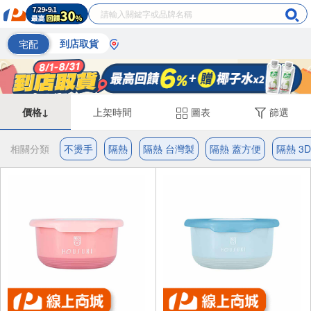
宅配
到店取貨
價格↓
上架時間
圖表
篩選
相關分類
不燙手
隔熱
隔熱 台灣製
隔熱 蓋方便
隔熱 3