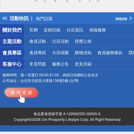
詐騙網頁！請小心！
得獎公告
活動快訊
more
熱門話題
銀行優惠
關於我們
官網
促銷目錄
分店資訊
保險服務
偏遠地區配送
詐騙網頁！請小心！
主題活動
會員活動
注目活動
得獎公佈
會員專區
會員專區
大宗採購
購物須知
會員服務條款
隱
客服中心
常見問題
服務公告
意見信箱
服務時間：
週一至週日 09:00-21:00，例假日依網站公告為主
公司地址：
台北市北投區大業路136號5樓 (台灣)
食品業者登錄字號 A-122662550-00000-6
Copyright©2026 Uni-Prosperity Lifestyle Corp. All Right Reserved