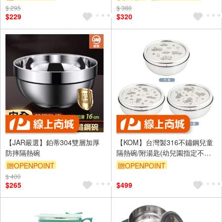
$ 295
$ 380
$229
$320
【JAR嚴選】鉑蒂304雙層加厚
【KOM】台灣製316不鏽鋼兒童
防摔隔熱碗
隔熱碗/附湯匙(幼兒園指定不鏽
鋼兒童碗)
贈OPENPOINT
贈OPENPOINT
$ 400
$265
$499