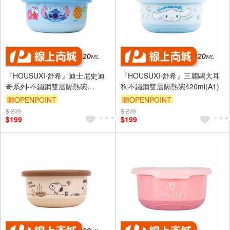
『HOUSUXI‧舒希』迪士尼史迪
『HOUSUXI‧舒希』三麗鷗大耳
奇系列-不鏽鋼雙層隔熱碗
狗不鏽鋼雙層隔熱碗420ml(A1)
420ml(A3)
贈OPENPOINT
贈OPENPOINT
$ 235
$ 235
$199
$199