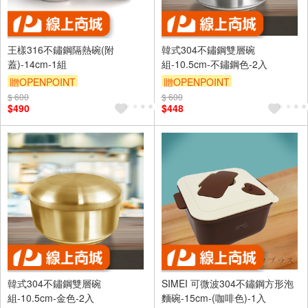
王樣316不鏽鋼隔熱碗(附
韓式304不鏽鋼雙層碗
蓋)-14cm-1組
組-10.5cm-不鏽鋼色-2入
贈OPENPOINT
贈OPENPOINT
$ 600
$ 600
$490
$448
韓式304不鏽鋼雙層碗
SIMEI 可微波304不鏽鋼方形泡
組-10.5cm-金色-2入
麵碗-15cm-(咖啡色)-1入