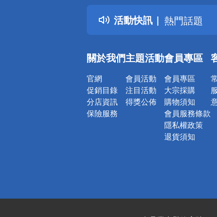
得獎公告
活動快訊
熱門話題
銀行優惠
偏遠地區配
關於我們
主題活動
會員專區
詐騙網頁！
官網
會員活動
會員專區
促銷目錄
注目活動
大宗採購
分店資訊
得獎公佈
購物須知
保險服務
會員服務條款
隱私權政策
退貨須知