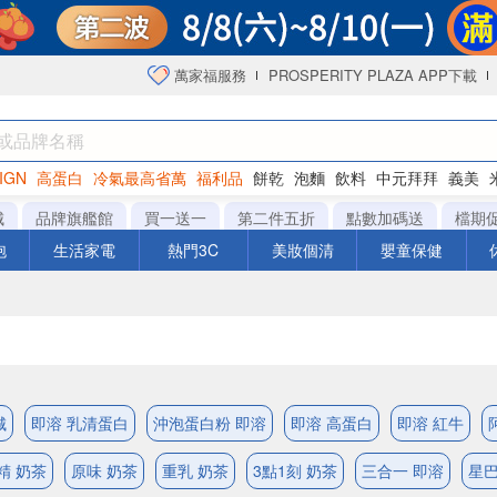
萬家福服務
PROSPERITY PLAZA APP下載
IGN
高蛋白
冷氣最高省萬
福利品
餅乾
泡麵
飲料
中元拜拜
義美
海苔
城
品牌旗艦館
買一送一
第二件五折
點數加碼送
檔期
泡
生活家電
熱門3C
美妝個清
嬰童保健
城
即溶 乳清蛋白
沖泡蛋白粉 即溶
即溶 高蛋白
即溶 紅牛
精 奶茶
原味 奶茶
重乳 奶茶
3點1刻 奶茶
三合一 即溶
星巴