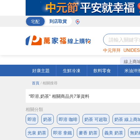
宅配
到店取貨
中元拜拜
UNIDES
巧克力
罐頭
咖啡
線上商
好康主題
生鮮冷凍
飲料零食
米油沖
首頁
/ 相關搜尋
"即溶,奶茶" 相關商品共
7
筆資料
相關分類
即溶
奶茶
即溶 咖啡
奶茶 可超取
奶茶 線上商
光泉 奶茶
即溶 拿鐵
麥香 奶茶
義美 奶茶
無奶