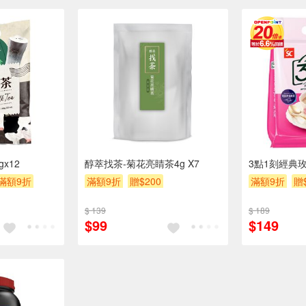
x12
醇萃找茶-菊花亮睛茶4g X7
3點1刻經典
滿額9折
滿額9折
贈$200
滿額9折
贈
$ 139
$ 189
$99
$149