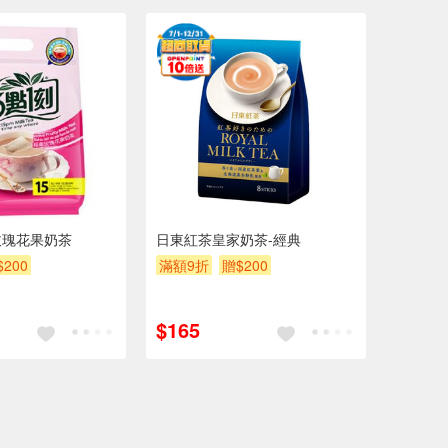
玫瑰花果奶茶
日東紅茶皇家奶茶-經典
$200
滿額9折
贈$200
$165