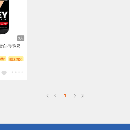
3入
蛋白-珍珠奶
費)
贈$200
1
送
請小心！