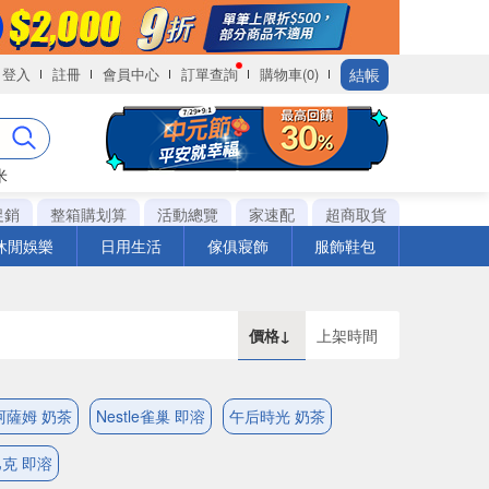
結帳
登入
註冊
會員中心
訂單查詢
購物車(0)
米
促銷
整箱購划算
活動總覽
家速配
超商取貨
休閒娛樂
日用生活
傢俱寢飾
服飾鞋包
價格↓
上架時間
阿薩姆 奶茶
Nestle雀巢 即溶
午后時光 奶茶
克 即溶