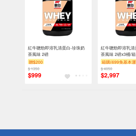
紅牛聰勁即溶乳清蛋白-珍珠奶
紅牛聰勁即溶乳清
茶風味 2磅
茶風味 2磅x3桶/箱
贈$200
箱購(699免基本運
$ 1350
$ 4050
$999
$2,997
偏遠地區配
詐騙網頁！