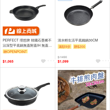
PERFECT 理想牌 韓國石墨烯不
清水輕生活平底鐵鍋30CM
沾深型平底鍋無蓋附蓋IH 無蓋
滿額9折
贈$200
32cm-Leidea樂德兒
贈OPENPOINT
$ 1490
$1,065
$1,099