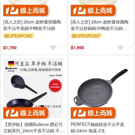
[燕人之匠] 26cm 超輕量韓國陶
[燕人之匠] 28cm 超輕量韓國陶
瓷不沾平底鍋/IH陶瓷不沾鍋
瓷不沾炒鍋鍋/IH陶瓷不沾鍋
VLIH-700S
贈OPENPOINT
贈OPENPOINT
$1,760
$1,960
【西伊歐】德國Buderus 鑽石可
PERFECT極緻鑄造不沾平底
立鍋系列_24cm平底不沾鍋 不挑
鍋-24cm-無蓋-2支