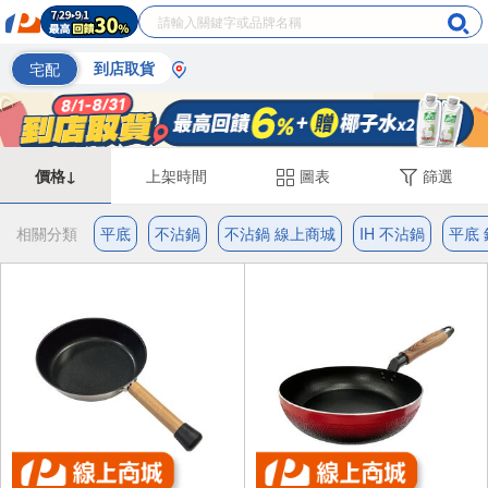
宅配
到店取貨
價格↓
上架時間
圖表
篩選
相關分類
平底
不沾鍋
不沾鍋 線上商城
IH 不沾鍋
平底 