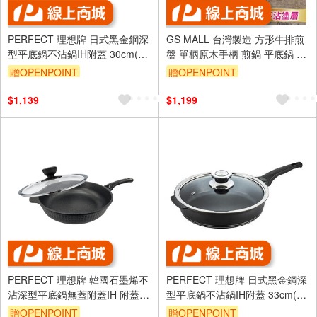
PERFECT 理想牌 日式黑金鋼深
GS MALL 台灣製造 方形牛排煎
型平底鍋不沾鍋IH附蓋 30cm(無
盤 單柄原木手柄 煎鍋 平底鍋 不
導磁片）-Leidea樂德兒
沾鍋 中鋼碳鋼 鐵鍋 鍋具 牛排鍋
贈OPENPOINT
贈OPENPOINT
煎牛排
$1,139
$1,199
PERFECT 理想牌 韓國石墨烯不
PERFECT 理想牌 日式黑金鋼深
沾深型平底鍋無蓋附蓋IH 附蓋
型平底鍋不沾鍋IH附蓋 33cm(無
28cm-Leidea樂德兒
導磁片）-Leidea樂德兒
贈OPENPOINT
贈OPENPOINT