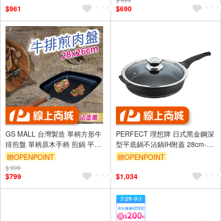
$961
$690
GS MALL 台灣製造 單柄方形牛
PERFECT 理想牌 日式黑金鋼深
排煎盤 單柄原木手柄 煎鍋 平底
型平底鍋不沾鍋IH附蓋 28cm-
鍋 不沾鍋 中鋼碳鋼 鐵鍋 鍋具 牛
Leidea樂德兒
贈OPENPOINT
贈OPENPOINT
排鍋 煎牛排
$ 999
$799
$1,034