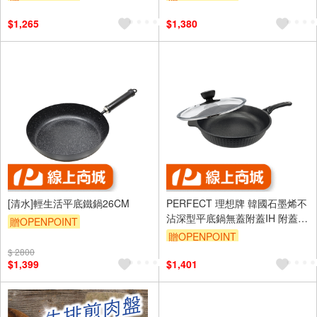
$1,265
$1,380
[清水]輕生活平底鐵鍋26CM
PERFECT 理想牌 韓國石墨烯不
沾深型平底鍋無蓋附蓋IH 附蓋
贈OPENPOINT
30cm-Leidea樂德兒
贈OPENPOINT
$ 2800
$1,399
$1,401