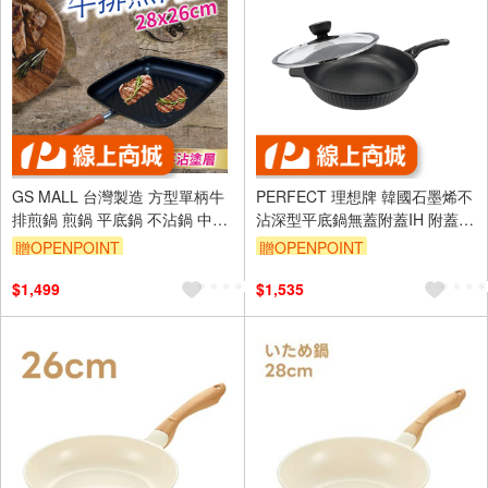
GS MALL 台灣製造 方型單柄牛
PERFECT 理想牌 韓國石墨烯不
排煎鍋 煎鍋 平底鍋 不沾鍋 中鋼
沾深型平底鍋無蓋附蓋IH 附蓋
碳鋼 鐵鍋 鍋具 牛排煎鍋 牛排鍋
32cm-Leidea樂德兒
贈OPENPOINT
贈OPENPOINT
$1,499
$1,535