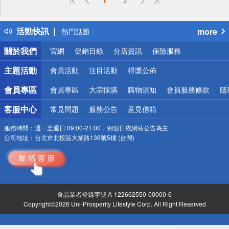
詐騙網頁！請小心！
得獎公告
活動快訊
more
熱門話題
銀行優惠
關於我們
官網
促銷目錄
分店資訊
保險服務
偏遠地區配送
詐騙網頁！請小心！
主題活動
會員活動
注目活動
得獎公佈
會員專區
會員專區
大宗採購
購物須知
會員服務條款
隱
客服中心
常見問題
服務公告
意見信箱
服務時間：
週一至週日 09:00-21:00，例假日依網站公告為主
公司地址：
台北市北投區大業路136號5樓 (台灣)
食品業者登錄字號 A-122662550-00000-6
Copyright©2026 Uni-Prosperity Lifestyle Corp. All Right Reserved