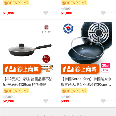
爐
贈OPENPOINT
贈OPENPOINT
$ 2300
$1,890
$1,880
【JIA品家】家嚐 德國晶鑽不沾
【韓國Korea King】韓國製奈米
鍋 平底煎鍋28cm 時尚墨黑
銀抗菌大理石不沾炒鍋30cm(附
蓋)
贈OPENPOINT
贈OPENPOINT
$ 2380
$ 2400
訂單滿 2000 元折抵 100元
$2,280
$999
（運費不算在 2000 元的範圍
內）
偏遠地區配送
1
2