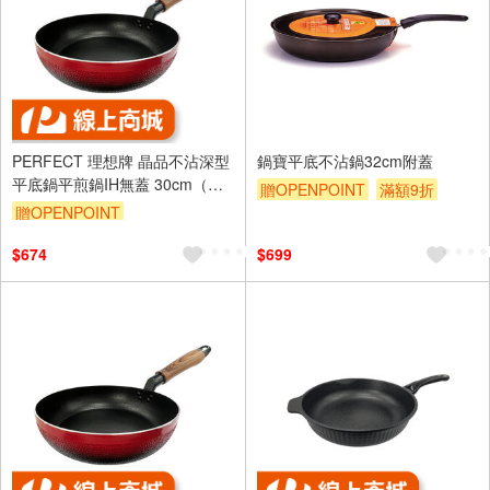
PERFECT 理想牌 晶品不沾深型
鍋寶平底不沾鍋32cm附蓋
平底鍋平煎鍋IH無蓋 30cm（需
贈OPENPOINT
滿額9折
宅配）-Leidea樂德兒
贈OPENPOINT
贈$200
$674
$699