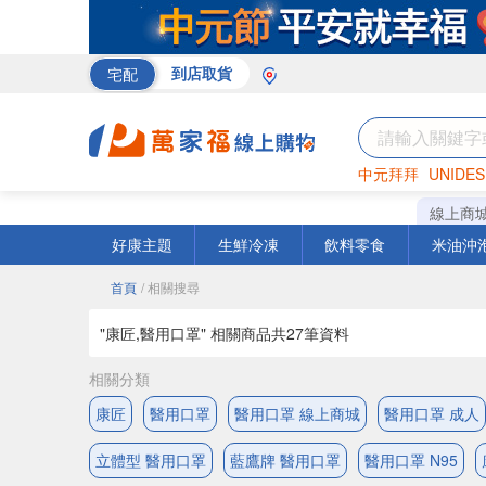
宅配
到店取貨
中元拜拜
UNIDES
巧克力
罐頭
海苔
線上商
好康主題
生鮮冷凍
飲料零食
米油沖
首頁
/ 相關搜尋
"康匠,醫用口罩" 相關商品共
27
筆資料
相關分類
康匠
醫用口罩
醫用口罩 線上商城
醫用口罩 成人
立體型 醫用口罩
藍鷹牌 醫用口罩
醫用口罩 N95