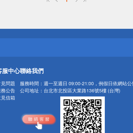
送
請小心！
送
客服中心
聯絡我們
請小心！
常見問題
服務時間：
週一至週日 09:00-21:00，例假日依網站
服務公告
公司地址：
台北市北投區大業路136號5樓 (台灣)
意見信箱