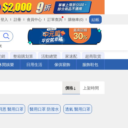
結帳
登入
註冊
會員中心
訂單查詢
購物車(0)
米
促銷
整箱購划算
活動總覽
家速配
超商取貨
休閒娛樂
日用生活
傢俱寢飾
服飾鞋包
價格↓
上架時間
貝恩 醫用口罩
醫用口罩 防潑水
透氣 醫用口罩