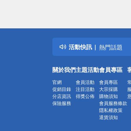
偏遠地區配
詐騙網頁！
得獎公告
活動快訊
熱門話題
銀行優惠
偏遠地區配
關於我們
主題活動
會員專區
詐騙網頁！
官網
會員活動
會員專區
促銷目錄
注目活動
大宗採購
分店資訊
得獎公佈
購物須知
保險服務
會員服務條款
隱私權政策
退貨須知