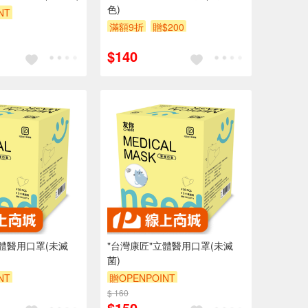
色)
NT
滿額9折
贈$200
$140
立體醫用口罩(未滅
"台灣康匠"立體醫用口罩(未滅
菌)
NT
贈OPENPOINT
$ 160
$150