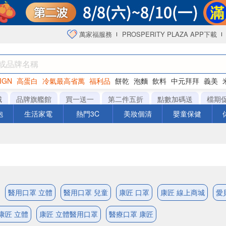
萬家福服務
PROSPERITY PLAZA APP下載
IGN
高蛋白
冷氣最高省萬
福利品
餅乾
泡麵
飲料
中元拜拜
義美
洋芋片
城
品牌旗艦館
買一送一
第二件五折
點數加碼送
檔期
泡
生活家電
熱門3C
美妝個清
嬰童保健
醫用口罩 立體
醫用口罩 兒童
康匠 口罩
康匠 線上商城
愛
康匠 立體
康匠 立體醫用口罩
醫療口罩 康匠