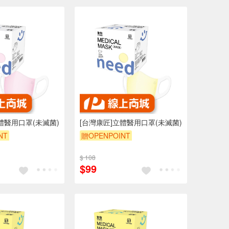
體醫用口罩(未滅菌)
[台灣康匠]立體醫用口罩(未滅菌)
NT
贈OPENPOINT
$ 108
$99