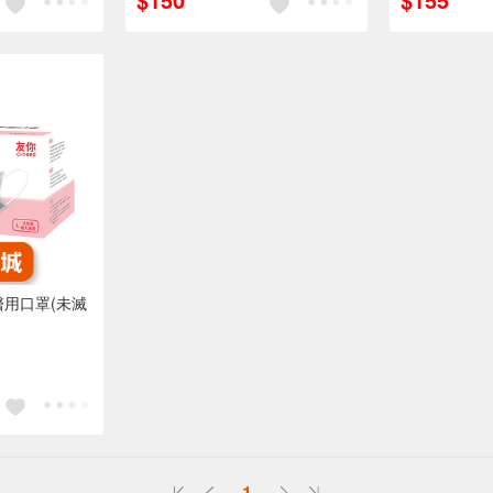
醫用口罩(未滅
1