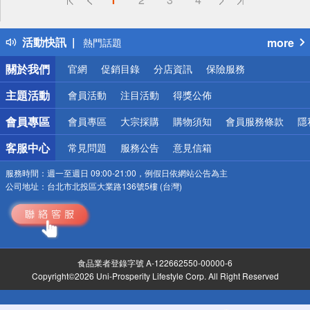
詐騙網頁！請小心！
得獎公告
活動快訊
more
熱門話題
銀行優惠
關於我們
官網
促銷目錄
分店資訊
保險服務
偏遠地區配送
詐騙網頁！請小心！
主題活動
會員活動
注目活動
得獎公佈
會員專區
會員專區
大宗採購
購物須知
會員服務條款
隱
客服中心
常見問題
服務公告
意見信箱
服務時間：
週一至週日 09:00-21:00，例假日依網站公告為主
公司地址：
台北市北投區大業路136號5樓 (台灣)
食品業者登錄字號 A-122662550-00000-6
Copyright©2026 Uni-Prosperity Lifestyle Corp. All Right Reserved