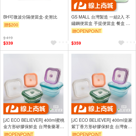
BH可微波分隔便當盒-史努比
GS MALL 台灣製造 一組2入 不
鏽鋼便當盒 手提便當盒 餐盒 不
贈$200
鏽鋼泡麵碗 不鏽鋼保鮮盒 便當
贈OPENPOINT
盒 保鮮盒
$ 419
$339
$359
[JC ECO BELIEVER] 400ml蜜桃
[JC ECO BELIEVER] 400ml皇家
金方形矽膠保鮮盒 台灣食藥署合
紫丁香方形矽膠保鮮盒 台灣食藥
格 保鮮盒 折疊保鮮盒 折疊便當
署合格 保鮮盒 折疊保鮮盒 折疊
贈OPENPOINT
贈OPENPOINT