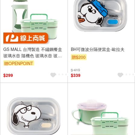
GS MALL 台灣製造 不鏽鋼餐盒
BH可微波分隔便當盒-歐拉夫
玻璃水壺 隨機色 玻璃水壺 玻璃
贈$200
瓶 隨身瓶 保鮮盒 便當盒 不鏽鋼
贈OPENPOINT
便當盒 餐盒
$ 419
$299
$339