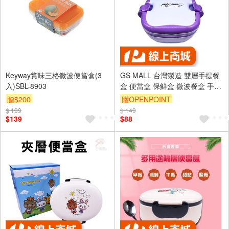
Keyway賞味三格微波便當盒(3
GS MALL 台灣製造 雙層手提餐
入)SBL-8903
盒 便當盒 保鮮盒 微波餐盒 手提
便當盒 雙層便當盒 手提餐盒 雙
贈$200
贈OPENPOINT
層餐盒
$ 199
$ 149
$139
$88