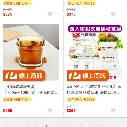
格 保鮮盒 折疊保鮮盒 折疊便當
格 保鮮盒 折疊保鮮盒 折疊便當
贈OPENPOINT
贈OPENPOINT
盒 微波保鮮盒 矽膠便
盒 微波保鮮盒 矽膠便
$ 460
$ 460
$375
$375
可分隔玻璃保鮮盒
GS MALL 台灣製造 一組4入 密
【700ml~1060ml】 分隔便當盒
扣玻璃保鮮禮盒組 密扣盒 玻璃
高硼矽玻璃 耐熱玻璃保鮮盒 便
盒 保鮮盒 便當盒 收納盒 圓形盒
贈OPENPOINT
贈OPENPOINT
當盒 可微波 玻璃便當盒 保鮮盒
耐熱保鮮盒
$ 499
耐熱玻璃
$269
$369
偏遠地區配送
1
2
3
4