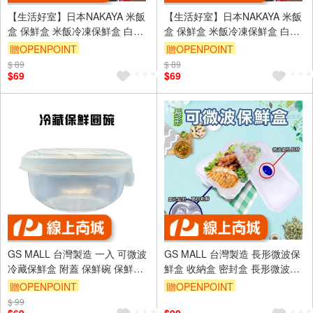
【生活好室】日本NAKAYA 米飯
【生活好室】日本NAKAYA 米飯
盒 保鮮盒 米飯冷凍保鮮盒 白飯
盒 保鮮盒 米飯冷凍保鮮盒 白飯
收納盒 白飯盒 便當盒 保鮮盒 飯
收納盒 白飯盒 便當盒 保鮮盒 飯
贈OPENPOINT
贈OPENPOINT
盒 餐盒 廚房收納
盒 餐盒 廚房收納
$ 89
訂單滿999享9折
$ 89
訂單滿999享9折
$69
$69
GS MALL 台灣製造 一入 可微波
GS MALL 台灣製造 長形微波保
冷藏保鮮盒 附蓋 保鮮碗 保鮮盒
鮮盒 收納盒 密封盒 長形微波盒
冷藏盒 微波碗 便當盒 微波盒 收
便當盒 長形保鮮盒 密封盒 微波
贈OPENPOINT
贈OPENPOINT
納盒 點心收納
盒 便當盒
$ 99