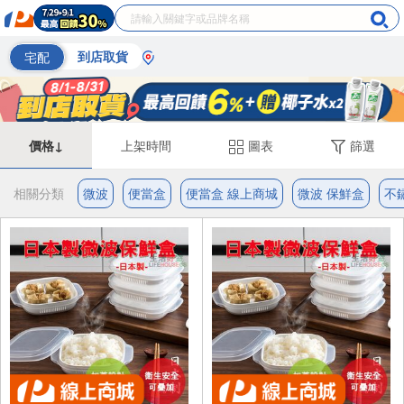
宅配
到店取貨
價格↓
上架時間
圖表
篩選
相關分類
微波
便當盒
便當盒 線上商城
微波 保鮮盒
不