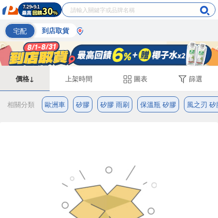
宅配
到店取貨
價格↓
上架時間
圖表
篩選
相關分類
歐洲車
矽膠
矽膠 雨刷
保溫瓶 矽膠
風之刃 矽