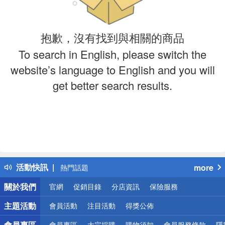
抱歉，沒有找到與相關的商品
To search in English, please switch the
website’s language to English and you will
get better search results.
偏遠地區配送
詐騙網頁！請小心！
得獎公告
活動快訊
more
熱門話題
銀行優惠
關於我們
官網
促銷目錄
分店資訊
保險服務
偏遠地區配送
詐騙網頁！請小心！
主題活動
會員活動
注目活動
得獎公佈
會員專區
會員專區
大宗採購
購物須知
會員服務條款
隱