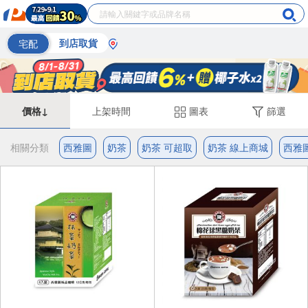
宅配
到店取貨
價格↓
上架時間
圖表
篩選
相關分類
西雅圖
奶茶
奶茶 可超取
奶茶 線上商城
西雅