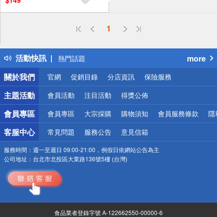
$149
偏遠地區配送
1
詐騙網頁！請小心！
得獎公告
活動快訊
more
熱門話題
銀行優惠
關於我們
官網
促銷目錄
分店資訊
保險服務
偏遠地區配送
詐騙網頁！請小心！
主題活動
會員活動
注目活動
得獎公佈
會員專區
會員專區
大宗採購
購物須知
會員服務條款
隱
客服中心
常見問題
服務公告
意見信箱
服務時間：
週一至週日 09:00-21:00，例假日依網站公告為主
公司地址：
台北市北投區大業路136號5樓 (台灣)
食品業者登錄字號 A-122662550-00000-6