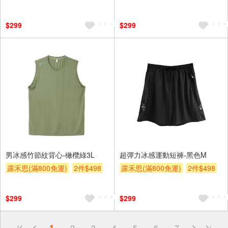
贈$200
贈$200
$299
$299
男冰感竹節紋背心-橄欖綠3L
超彈力冰感運動短褲-黑色M
露禾思(滿800免運)
2件$498
露禾思(滿800免運)
2件$498
贈$200
贈$200
$299
$299
偏遠地區配送
1
2
3
4
5
6
7