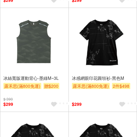
$299
$299
冰絲寬版運動背心-墨綠M~3L
冰感網眼印花圓領衫-黑色M
露禾思(滿800免運)
贈$200
露禾思(滿800免運)
2件$498
贈$200
$ 390
$299
$299