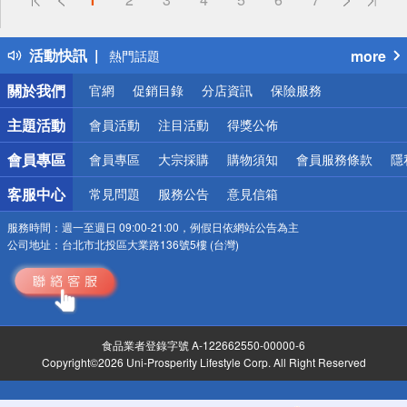
詐騙網頁！請小心！
得獎公告
活動快訊
more
熱門話題
銀行優惠
關於我們
官網
促銷目錄
分店資訊
保險服務
偏遠地區配送
詐騙網頁！請小心！
主題活動
會員活動
注目活動
得獎公佈
會員專區
會員專區
大宗採購
購物須知
會員服務條款
隱
客服中心
常見問題
服務公告
意見信箱
服務時間：
週一至週日 09:00-21:00，例假日依網站公告為主
公司地址：
台北市北投區大業路136號5樓 (台灣)
食品業者登錄字號 A-122662550-00000-6
Copyright©2026 Uni-Prosperity Lifestyle Corp. All Right Reserved