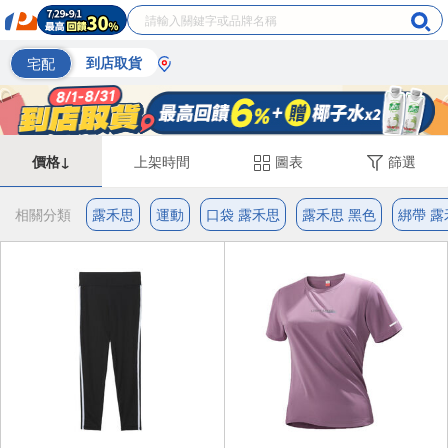
宅配
到店取貨
價格↓
上架時間
圖表
篩選
相關分類
露禾思
運動
口袋 露禾思
露禾思 黑色
綁帶 露