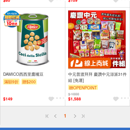
$80
$109
DAMICO西西里鷹嘴豆
中元普渡拜拜 慶讚中元澎派31件
組 [免運]
滿額9折
贈$200
贈OPENPOINT
$ 1888
$149
$1,588
偏遠地區配送
1
詐騙網頁！請小心！
得獎公告