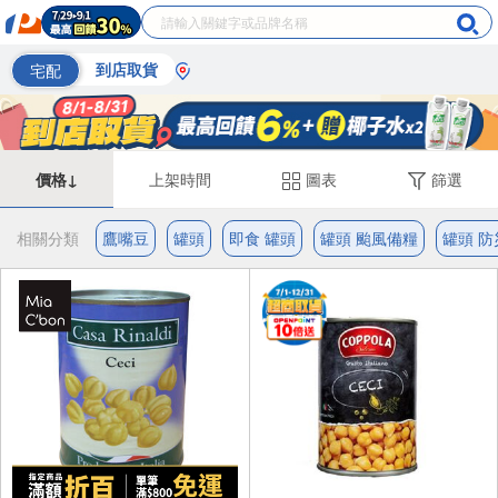
宅配
到店取貨
價格↓
上架時間
圖表
篩選
相關分類
鷹嘴豆
罐頭
即食 罐頭
罐頭 颱風備糧
罐頭 