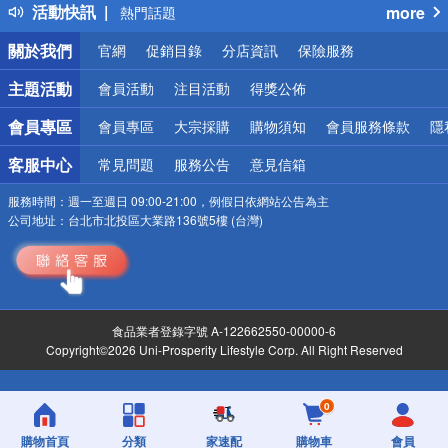
活動快訊
more
熱門話題
銀行優惠
關於我們
官網
促銷目錄
分店資訊
保險服務
偏遠地區配送
詐騙網頁！請小心！
主題活動
會員活動
注目活動
得獎公佈
會員專區
會員專區
大宗採購
購物須知
會員服務條款
隱
客服中心
常見問題
服務公告
意見信箱
服務時間：
週一至週日 09:00-21:00，例假日依網站公告為主
公司地址：
台北市北投區大業路136號5樓 (台灣)
食品業者登錄字號 A-122662550-00000-6
Copyright©2026 Uni-Prosperity Lifestyle Corp. All Right Reserved
0
購物首頁
分類
家速配
購物車
會員