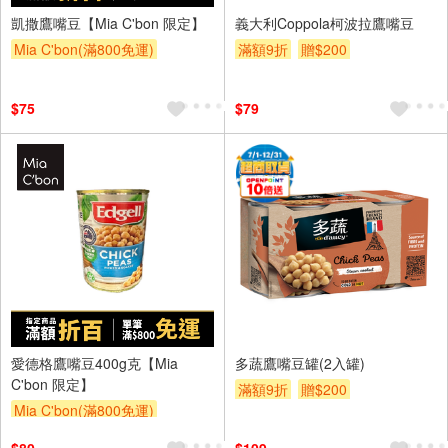
凱撒鷹嘴豆【Mia C'bon 限定】
義大利Coppola柯波拉鷹嘴豆
Mia C'bon(滿800免運)
滿額9折
贈$200
滿額折
$75
$79
愛德格鷹嘴豆400g克【Mia
多蔬鷹嘴豆罐(2入罐)
C'bon 限定】
滿額9折
贈$200
Mia C'bon(滿800免運)
滿額折