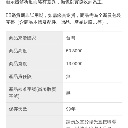
顯示器解析度而略有差異，顏色以實際收到為主。
🙋‍♂️鑑賞期非試用期，如需鑑賞退貨，商品需為全新及包裝
完整（含商品本體及配件、贈品、產品封膜…等）。
商品來源國家
台灣
商品高度
50.8000
商品寬度
13.0000
產品責任險
無
產品核准字號(衛署妝廣
無
字號)
保存天數
99年
請勿放置於陽光直接曝曬