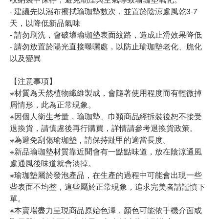
- 建議先以濕布擦拭瑜珈墊數次，並置於陰涼處風乾3-7
天，以降低新品氣味
- 請勿刷洗，會破壞瑜珈墊表面紋路，造成止滑效果降低
- 請勿放置於陽光直接曝曬處，以防止瑜珈墊老化、脆化
以及變異
【注意事項】
※材質為天然植物纖維製成，會隨著使用程度而有輕微掉
屑情形，此為正常現象。
※因個人衛生考量，瑜珈墊、巾類商品經拆裝後恕不接受
退換貨，請慎慮後再行購買，詳情請參考退換貨政策。
※為避免刮傷瑜珈墊，請保持趾甲的適當長度。
※新品瑜珈墊材質靠近聞會有一點點味道，放在陰涼通風
處通風後味道就會淡掉。
※瑜珈墊屬於發泡產品，在生產的過程中可能會出現一些
些表面不均整，這些屬於正常現象，追求完美者請謹慎下
單。
※本賣場盡力呈現商品原始色澤，顏色可能依手機介面或