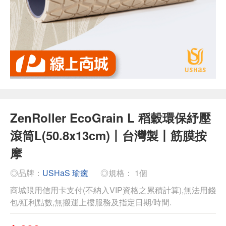
ZenRoller EcoGrain L 稻穀環保紓壓
滾筒L(50.8x13cm)丨台灣製丨筋膜按
摩
◎品牌：
USHaS 瑜癒
◎規格： 1個
商城限用信用卡支付(不納入VIP資格之累積計算),無法用錢
包/紅利點數,無搬運上樓服務及指定日期/時間.