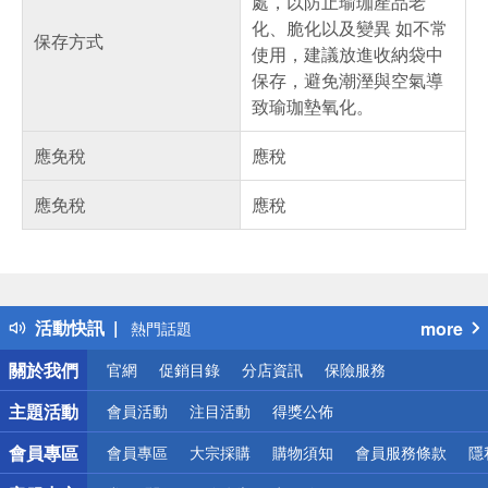
處，以防止瑜珈產品老
化、脆化以及變異 如不常
保存方式
使用，建議放進收納袋中
保存，避免潮溼與空氣導
致瑜珈墊氧化。
應免稅
應稅
應免稅
應稅
偏遠地區配送
詐騙網頁！請小心！
得獎公告
活動快訊
more
熱門話題
銀行優惠
關於我們
官網
促銷目錄
分店資訊
保險服務
偏遠地區配送
詐騙網頁！請小心！
主題活動
會員活動
注目活動
得獎公佈
會員專區
會員專區
大宗採購
購物須知
會員服務條款
隱