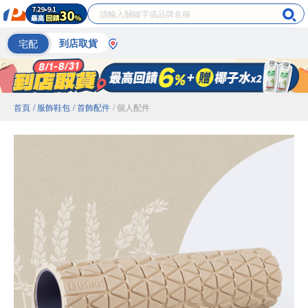
宅配
到店取貨
首頁
/ 服飾鞋包
/ 首飾配件
/ 個人配件