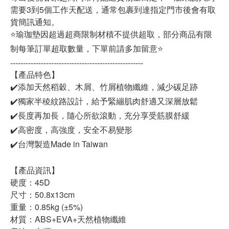
需要3到5個工作天配送，通常包裹到達指定門市後會有取
貨簡訊通知。
⭐瑜珈墊因超過超商限制材積不提供超取，部分商品有限
制每筆訂單超取數量，下單前請多加留意⭐
----------------------------------------------------
【產品特色】
✔️添加天然稻穀、木屑、竹屑植物纖維，減少碳足跡
✔️獨家半稜紋路設計，給予緊繃肌肉舒適又深層放鬆
✔️長度再加長，隨心所欲滾動，充分享受筋膜舒緩
✔️高密度，高強度，安全不易變形
✔️台灣製造Made in Taiwan
【產品資訊】
硬度：45D
尺寸：50.8x13cm
重量：0.85kg (±5%)
材質：ABS+EVA+天然植物纖維