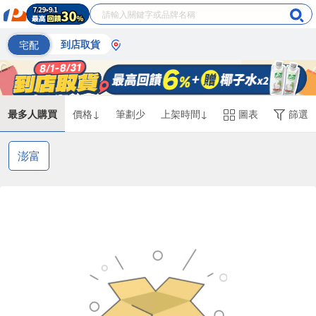
宅配
到店取貨
最多人購買
價格↓
筆劃少
上架時間↓
圖表
篩選
澎富