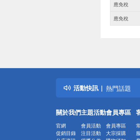
應免稅
應免稅
偏遠地區配
詐騙網頁！
得獎公告
活動快訊
熱門話題
銀行優惠
偏遠地區配
關於我們
主題活動
會員專區
詐騙網頁！
官網
會員活動
會員專區
促銷目錄
注目活動
大宗採購