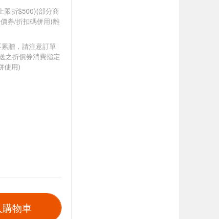
筆上限折$500)(部分商
價券/折扣碼併用)離
筆不累贈，請注意訂單
贈送之折價券消費指定
併使用)
入購物車