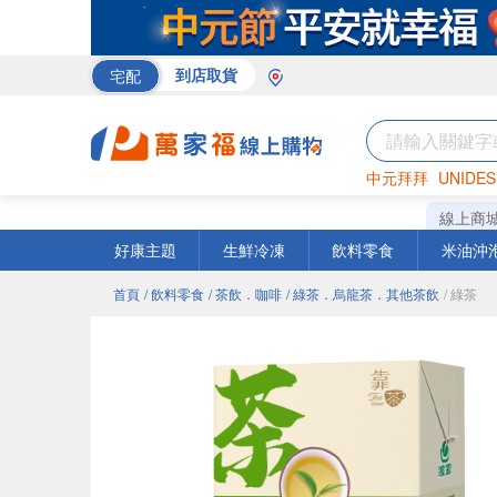
宅配
到店取貨
中元拜拜
UNIDES
巧克力
罐頭
咖啡
線上商
好康主題
生鮮冷凍
飲料零食
米油沖
首頁
/ 飲料零食
/ 茶飲．咖啡
/ 綠茶．烏龍茶．其他茶飲
/ 綠茶