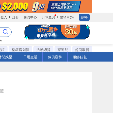
結帳
登入
註冊
會員中心
訂單查詢
購物車(0)
米
促銷
整箱購划算
活動總覽
家速配
超商取貨
休閒娛樂
日用生活
傢俱寢飾
服飾鞋包
e瓶