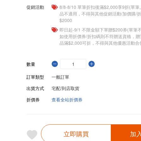
促銷活動
8/8-8/10 單筆折扣後滿$2,000享9折(單
品不適用，不得與其他促銷活動/加價購/折
$2000
即日起-9/1 不限金額下單贈$200券(單
如使用折價券/折扣碼則不符贈送資格，
品滿$2,000可折，不得與其他優惠活動合
數量
訂單類型
一般訂單
出貨方式
宅配/到店取貨
折價券
查看全站折價券
立即購買
加