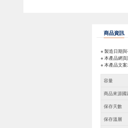
商品資訊
※ 製造日期
※ 本產品網
※ 本產品文
容量
商品來源國
保存天數
保存溫層