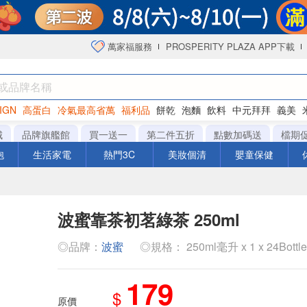
萬家福服務
PROSPERITY PLAZA APP下載
IGN
高蛋白
冷氣最高省萬
福利品
餅乾
泡麵
飲料
中元拜拜
義美
海苔
城
品牌旗艦館
買一送一
第二件五折
點數加碼送
檔期
泡
生活家電
熱門3C
美妝個清
嬰童保健
波蜜靠茶初茗綠茶 250ml
◎品牌：
波蜜
◎規格： 250ml毫升 x 1 x 24Bottl
179
$
原價