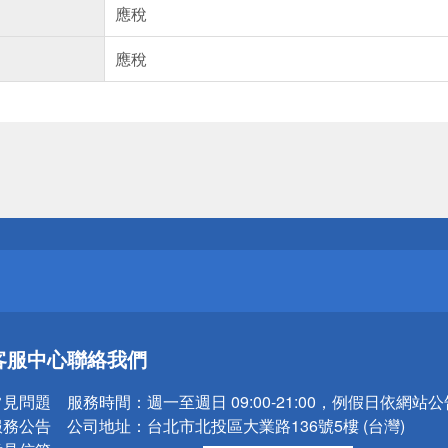
應稅
應稅
送
請小心！
送
客服中心
聯絡我們
請小心！
常見問題
服務時間：
週一至週日 09:00-21:00，例假日依網站
服務公告
公司地址：
台北市北投區大業路136號5樓 (台灣)