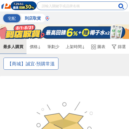
宅配
到店取貨
最多人購買
價格↓
筆劃少
上架時間↓
圖表
篩選
【商城】誠宜-預購常溫