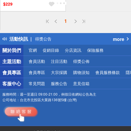
$229
1
偏遠地區配送
詐騙網頁！請小心！
得獎公告
活動快訊
more
熱門話題
銀行優惠
關於我們
官網
促銷目錄
分店資訊
保險服務
偏遠地區配送
詐騙網頁！請小心！
主題活動
會員活動
注目活動
得獎公佈
會員專區
會員專區
大宗採購
購物須知
會員服務條款
隱
客服中心
常見問題
服務公告
意見信箱
服務時間：
週一至週日 09:00-21:00，例假日依網站公告為主
公司地址：
台北市北投區大業路136號5樓 (台灣)