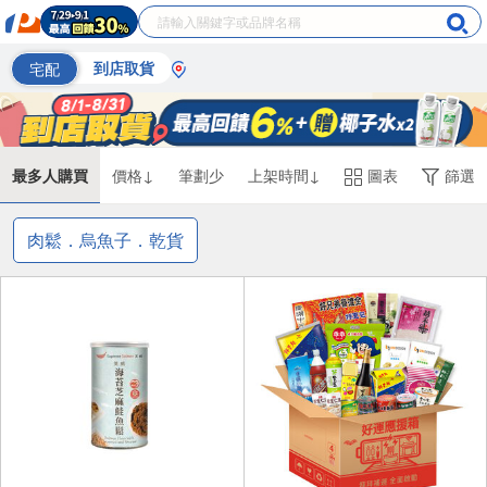
宅配
到店取貨
最多人購買
價格↓
筆劃少
上架時間↓
圖表
篩選
肉鬆．烏魚子．乾貨