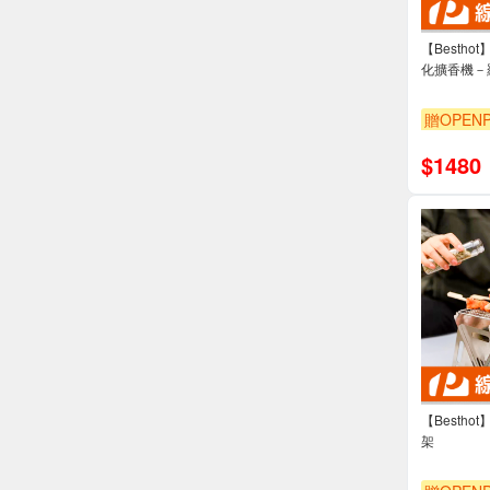
【Besth
化擴香機－
贈OPENP
$
1480
【Besth
架