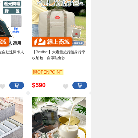
4人全自動速開懶人
【Besthot】大容量旅行隨身行李
收納包－自帶鞋倉款
贈OPENPOINT
$
590