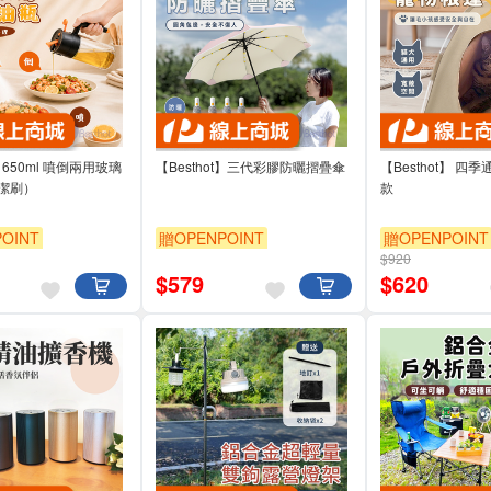
t】650ml 噴倒兩用玻璃
【Besthot】三代彩膠防曬摺疊傘
【Besthot】 四
潔刷）
款
OINT
贈OPENPOINT
贈OPENPOINT
$920
$
579
$
620