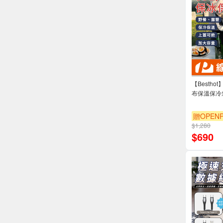
【Bestho
布保溫保冷
贈OPENP
$1,280
$
690