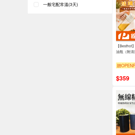
一般宅配常溫(3天)
【Bestho
油瓶（附清
贈OPENP
$
359