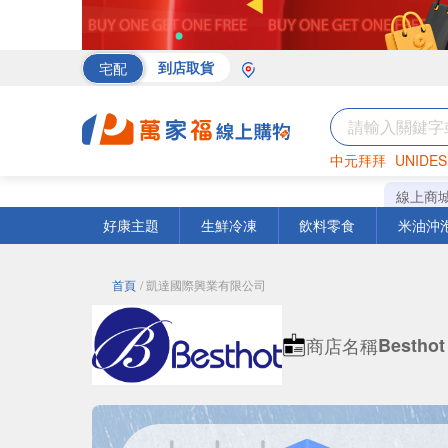
宅配
到店取貨
中元拜拜
UNIDES
海苔
巧克力
罐頭
線上商
好康主題
生鮮冷凍
飲料零食
米油沖
首頁
/ 凱達國際興業有限公司
商店名稱
Besthot