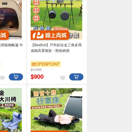
季通用寵物帳篷 中
【Besthot】戶外鋁合金三角多用
途鍋具置物架－附收納袋
贈OPENPOINT
$1,590
$
900