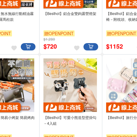
ot】無水無線行動精油霧
【Besthot】鋁合金雙鉤露營燈架
【Besthot】鋁
羅馬柱款
椅－附枕頭、收納
OINT
贈OPENPOINT
贈OPENPOINT
$1,280
$
720
$
1152
ot】簡易小烤架 簡易烤肉
【Besthot】可愛小熊造型壁掛勾
【Besthot】旅
－4入組