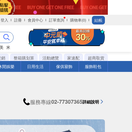
結帳
登入
註冊
會員中心
訂單查詢
購物車(0)
美
米
促銷
整箱購划算
活動總覽
家速配
超商取貨
休閒娛樂
日用生活
傢俱寢飾
服飾鞋包
服務專線
02-77307365
詳細說明