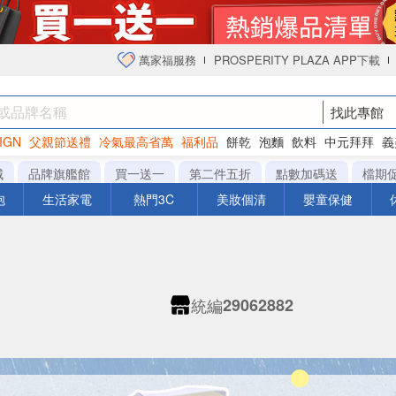
萬家福服務
PROSPERITY PLAZA APP下載
找此專館
IGN
父親節送禮
冷氣最高省萬
福利品
餅乾
泡麵
飲料
中元拜拜
義
衛生紙
城
品牌旗艦館
買一送一
第二件五折
點數加碼送
檔期
泡
生活家電
熱門3C
美妝個清
嬰童保健
統編
29062882