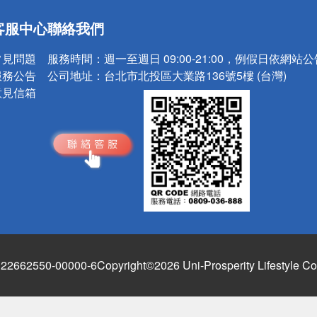
送
客服中心
聯絡我們
請小心！
常見問題
服務時間：
週一至週日 09:00-21:00，例假日依網站
服務公告
公司地址：
台北市北投區大業路136號5樓 (台灣)
意見信箱
662550-00000-6
Copyright©2026 Uni-Prosperity Lifestyle Co