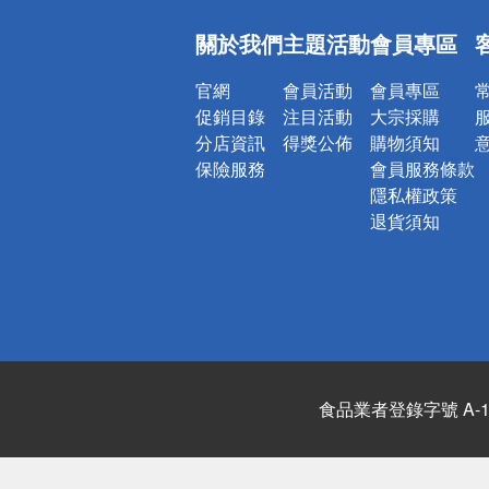
偏遠地區配
關於我們
主題活動
會員專區
詐騙網頁！
官網
會員活動
會員專區
促銷目錄
注目活動
大宗採購
分店資訊
得獎公佈
購物須知
保險服務
會員服務條款
隱私權政策
退貨須知
食品業者登錄字號 A-122