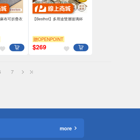
式棉麻布可折疊衣
【Besthot】多用途雙層玻璃杯
贈OPENPOINT
$
269
6
7
more