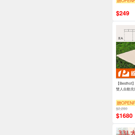
贈OPENP
$
249
【Besth
雙人自動充
贈OPENP
$2,280
$
1680