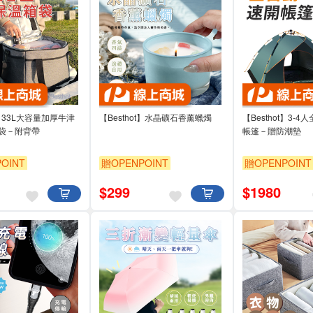
t】33L大容量加厚牛津
【Besthot】水晶礦石香薰蠟燭
【Besthot】3-
袋－附背帶
帳篷－贈防潮墊
OINT
贈OPENPOINT
贈OPENPOINT
$
299
$
1980