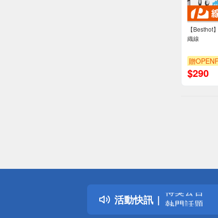
【Besthot
織線
贈OPENP
$
290
偏遠地區配
詐騙網頁！
得獎公告
活動快訊
熱門話題
銀行優惠