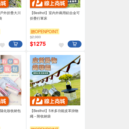
合金戶外折疊大川
【Besthot】室內外兩用鋁合金可
袋
折疊行軍床
贈OPENPOINT
$2,980
$
1275
行分隔化妝收納包
【Besthot】5米多功能皮革掛物
繩－附收納袋