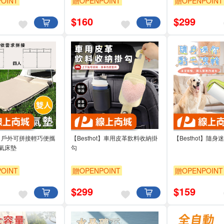
OINT
贈OPENPOINT
贈OPENPOINT
$
160
$
299
ot】戶外可拼接輕巧便攜
【Besthot】車用皮革飲料收納掛
【Besthot】隨
氣床墊
勾
OINT
贈OPENPOINT
贈OPENPOINT
$
299
$
159