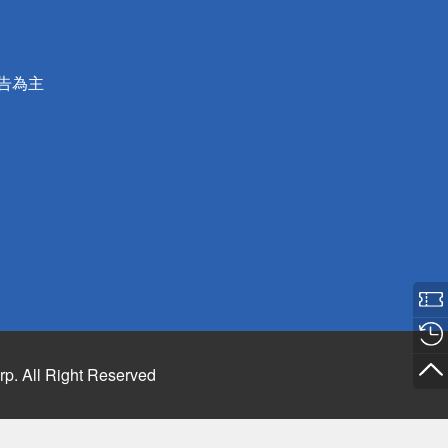
公告為主
rp. All Right Reserved