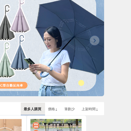
最多人購買
價格↓
筆劃少
上架時間↓