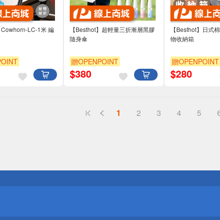
】Cowhorn-LC-1米 編
【Besthot】超輕量三折漸層黑膠
【Besthot】日
隨身傘
物收納箱
OINT
贈OPENPOINT
贈OPENPOINT
$
380
$
280
1
2
3
4
5
送
請小心！