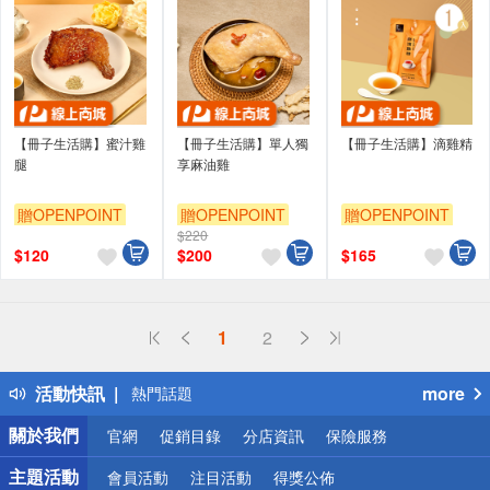
【冊子生活購】蜜汁雞
【冊子生活購】單人獨
【冊子生活購】滴雞精
腿
享麻油雞
贈OPENPOINT
贈OPENPOINT
贈OPENPOINT
$220
$
120
$
200
$
165
偏遠地區配送
1
2
詐騙網頁！請小心！
得獎公告
活動快訊
more
熱門話題
銀行優惠
關於我們
官網
促銷目錄
分店資訊
保險服務
偏遠地區配送
詐騙網頁！請小心！
主題活動
會員活動
注目活動
得獎公佈