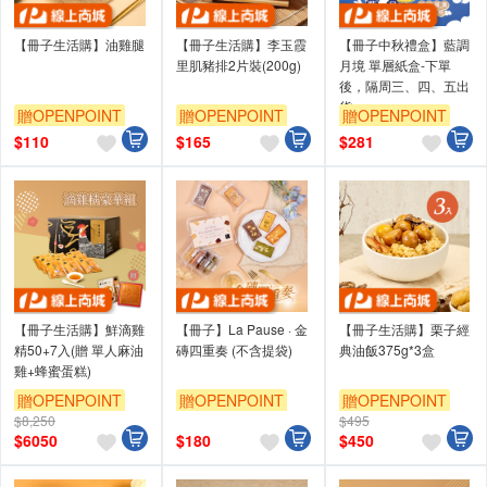
【冊子生活購】油雞腿
【冊子生活購】李玉霞
【冊子中秋禮盒】藍調
里肌豬排2片裝(200g)
月境 單層紙盒-下單
後，隔周三、四、五出
貨
贈OPENPOINT
贈OPENPOINT
贈OPENPOINT
$
110
$
165
$
281
【冊子生活購】鮮滴雞
【冊子】La Pause · 金
【冊子生活購】栗子經
精50+7入(贈 單人麻油
磚四重奏 (不含提袋)
典油飯375g*3盒
雞+蜂蜜蛋糕)
贈OPENPOINT
贈OPENPOINT
贈OPENPOINT
$8,250
$495
$
6050
$
180
$
450