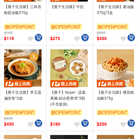
【冊子生活購】三杯杏
【冊子生活購】牛肚
【冊子生活購】素油飯
鮑菇油飯375g
375g*3盒
贈OPENPOINT
贈OPENPOINT
贈OPENPOINT
$165
$495
$
119
$
275
$
450
【冊子生活購】李玉霞
【冊子】Noyer · 諾葉
【冊子生活購】櫻花蝦
滷排骨*3袋
果藏-綜合堅果塔*3顆
油飯375g
(不含提袋)
贈OPENPOINT
贈OPENPOINT
贈OPENPOINT
$495
$
450
$
180
$
250