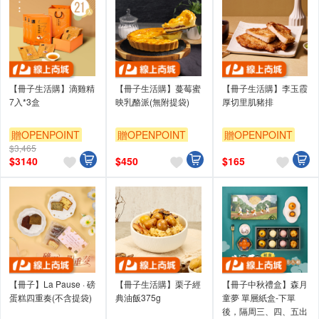
【冊子生活購】滴雞精
【冊子生活購】蔓莓蜜
【冊子生活購】李玉霞
7入*3盒
映乳酪派(無附提袋)
厚切里肌豬排
贈OPENPOINT
贈OPENPOINT
贈OPENPOINT
$3,465
$
3140
$
450
$
165
【冊子】La Pause · 磅
【冊子生活購】栗子經
【冊子中秋禮盒】森月
蛋糕四重奏(不含提袋)
典油飯375g
童夢 單層紙盒-下單
後，隔周三、四、五出