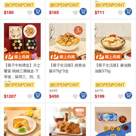
貨
贈OPENPOINT
贈OPENPOINT
贈OPENPOINT
$
180
$
165
$
711
【冊子中秋禮盒】月之
【冊子生活購】經典油
【冊子生活購】麻油雞
饗宴 精緻三層鐵盒-下
飯375g*3盒
油飯375g
單後，隔周三、四、五
出貨
贈OPENPOINT
贈OPENPOINT
贈OPENPOINT
$495
$275
$
1207
$
450
$
199