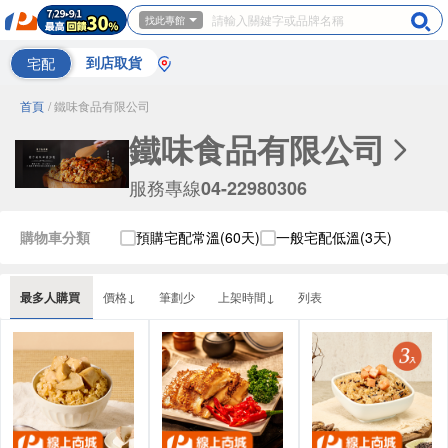
找此專館
宅配
到店取貨
首頁
/ 鐵味食品有限公司
鐵味食品有限公司
服務專線
04-22980306
購物車分類
預購宅配常溫(60天)
一般宅配低溫(3天)
最多人購買
價格↓
筆劃少
上架時間↓
列表