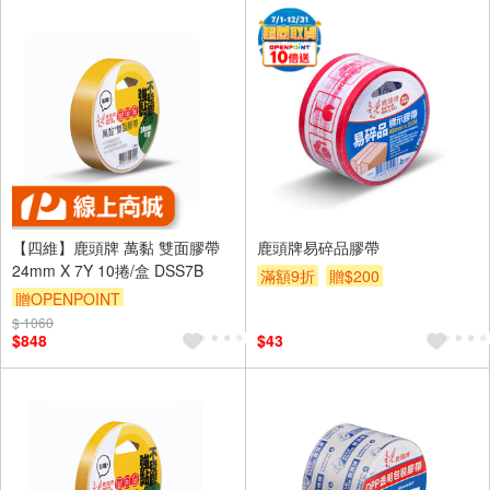
【四維】鹿頭牌 萬黏 雙面膠帶
鹿頭牌易碎品膠帶
24mm X 7Y 10捲/盒 DSS7B
滿額9折
贈$200
贈OPENPOINT
$ 1060
$848
$43