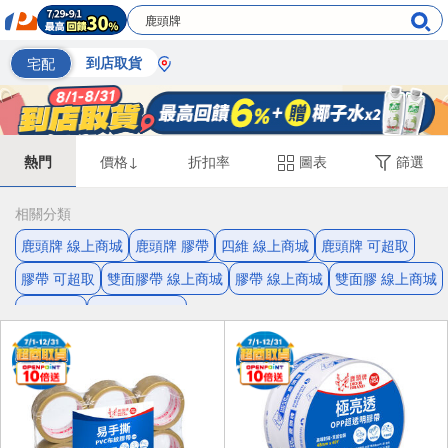
宅配
到店取貨
熱門
價格↓
折扣率
圖表
篩選
相關分類
鹿頭牌 線上商城
鹿頭牌 膠帶
四維 線上商城
鹿頭牌 可超取
膠帶 可超取
雙面膠帶 線上商城
膠帶 線上商城
雙面膠 線上商城
雙面 膠帶
鹿頭牌 雙面膠