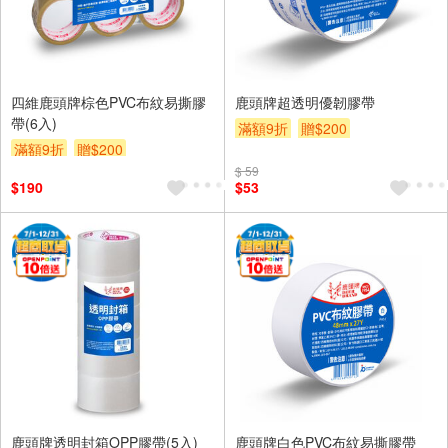
四維鹿頭牌棕色PVC布紋易撕膠
鹿頭牌超透明優韌膠帶
帶(6入)
滿額9折
贈$200
滿額9折
贈$200
$ 59
$190
$53
鹿頭牌透明封箱OPP膠帶(5入)
鹿頭牌白色PVC布紋易撕膠帶