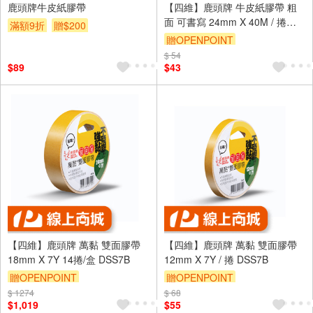
鹿頭牌牛皮紙膠帶
【四維】鹿頭牌 牛皮紙膠帶 粗
面 可書寫 24mm X 40M / 捲
滿額9折
贈$200
KT04
贈OPENPOINT
$ 54
$89
$43
【四維】鹿頭牌 萬黏 雙面膠帶
【四維】鹿頭牌 萬黏 雙面膠帶
18mm X 7Y 14捲/盒 DSS7B
12mm X 7Y / 捲 DSS7B
贈OPENPOINT
贈OPENPOINT
$ 1274
$ 68
$1,019
$55