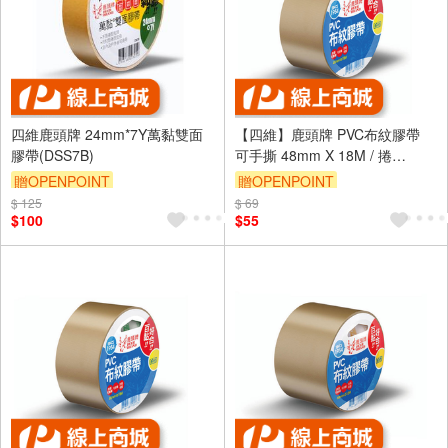
四維鹿頭牌 24mm*7Y萬黏雙面
【四維】鹿頭牌 PVC布紋膠帶
膠帶(DSS7B)
可手撕 48mm X 18M / 捲
PVS1N
贈OPENPOINT
贈OPENPOINT
$ 125
$ 69
$100
$55