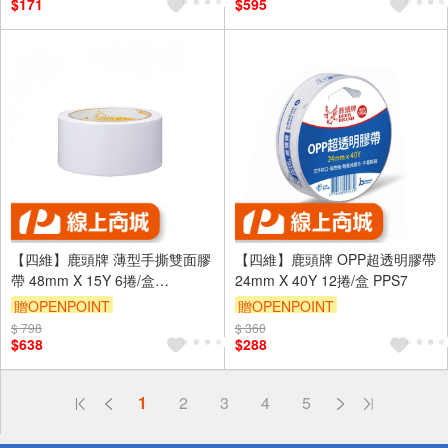
$171
$595
【四維】鹿頭牌 薄型手撕雙面膠
【四維】鹿頭牌 OPP超透明膠帶
帶 48mm X 15Y 6捲/盒
24mm X 40Y 12捲/盒 PPS7
DSSLM(原型號DFS3)
贈OPENPOINT
贈OPENPOINT
$ 798
$ 360
$638
$288
偏遠地區配送
1
2
3
4
5
詐騙網頁！請小心！
得獎公告