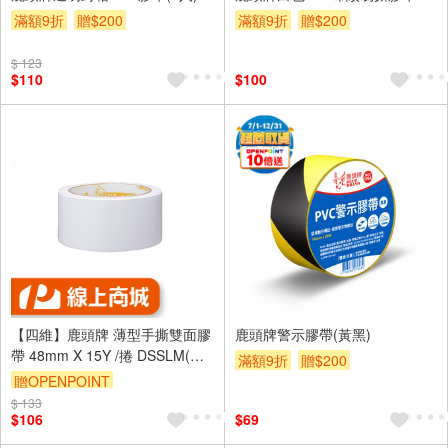
滿額9折
贈$200
滿額9折
贈$200
$ 123
$110
$100
【四維】鹿頭牌 薄型手撕雙面膠
鹿頭牌警示膠帶(黃黑)
帶 48mm X 15Y /捲 DSSLM(原
滿額9折
贈$200
型號DFS3)
贈OPENPOINT
$ 133
$106
$69