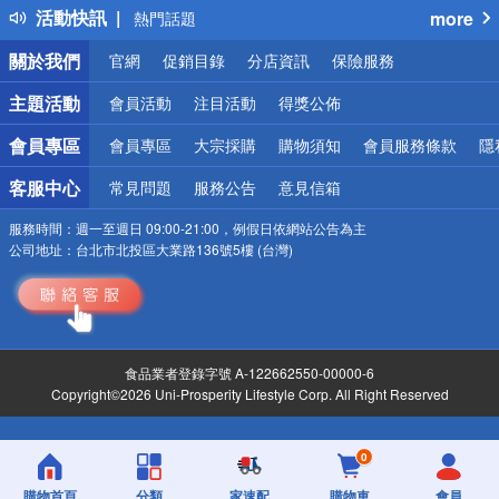
活動快訊
more
熱門話題
銀行優惠
關於我們
官網
促銷目錄
分店資訊
保險服務
偏遠地區配送
詐騙網頁！請小心！
主題活動
會員活動
注目活動
得獎公佈
會員專區
會員專區
大宗採購
購物須知
會員服務條款
隱
客服中心
常見問題
服務公告
意見信箱
服務時間：
週一至週日 09:00-21:00，例假日依網站公告為主
公司地址：
台北市北投區大業路136號5樓 (台灣)
食品業者登錄字號 A-122662550-00000-6
Copyright©2026 Uni-Prosperity Lifestyle Corp. All Right Reserved
0
購物首頁
分類
家速配
購物車
會員