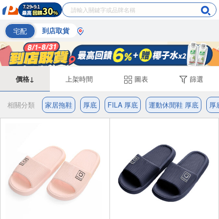
宅配
到店取貨
價格↓
上架時間
圖表
篩選
相關分類
家居拖鞋
厚底
FILA 厚底
運動休閒鞋 厚底
厚