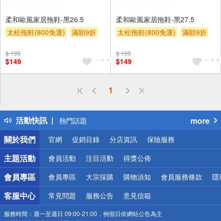
柔和歐風家居拖鞋-黑26.5
柔和歐風家居拖鞋-黑27.5
太松拖鞋(800免運)
滿額9折
太松拖鞋(800免運)
滿額9折
贈$200
贈$200
$ 195
$ 195
$149
$149
偏遠地區配送
1
詐騙網頁！請小心！
得獎公告
活動快訊
more
熱門話題
銀行優惠
關於我們
官網
促銷目錄
分店資訊
保險服務
偏遠地區配送
詐騙網頁！請小心！
主題活動
會員活動
注目活動
得獎公佈
會員專區
會員專區
大宗採購
購物須知
會員服務條款
隱
客服中心
常見問題
服務公告
意見信箱
服務時間：
週一至週日 09:00-21:00，例假日依網站公告為主