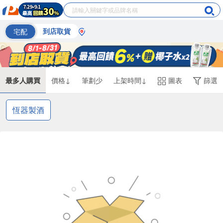
宅配
到店取貨
最多人購買
價格↓
筆劃少
上架時間↓
圖表
篩選
恆器製酒