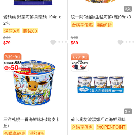
3入
愛麵族 野菜海鮮烏龍麵 194g x
統一阿Q桶麵生猛海鮮(碗)98gx3
2包
合購享優惠
滿額9折
滿額9折
贈$200
滿額贈券
贈$200
$ 85
$ 90
$79
$89
3入
三洋札幌一番海鮮味杯麵(皮卡
荷卡廚坊濃湯麵巧達海鮮風味
丘)
合購享優惠
贈OPENPOINT
合購享優惠
滿額9折
滿額贈
滿額9折
滿額贈券