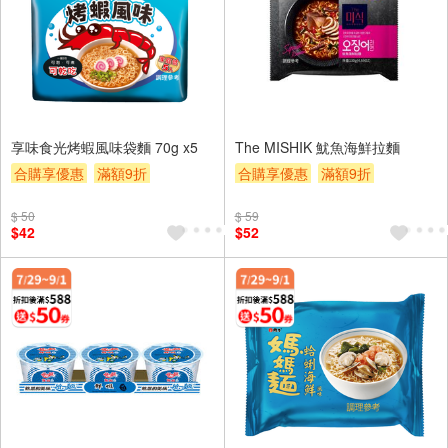
享味食光烤蝦風味袋麵 70g x5
The MISHIK 魷魚海鮮拉麵
合購享優惠
滿額9折
合購享優惠
滿額9折
滿額贈券
贈$200
滿額贈券
贈$200
$ 50
$ 59
$42
$52