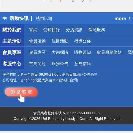
詐騙網頁！請小心！
得獎公告
活動快訊
more
熱門話題
銀行優惠
關於我們
官網
促銷目錄
分店資訊
保險服務
偏遠地區配送
詐騙網頁！請小心！
主題活動
會員活動
注目活動
得獎公佈
會員專區
會員專區
大宗採購
購物須知
會員服務條款
隱
客服中心
常見問題
服務公告
意見信箱
服務時間：
週一至週日 09:00-21:00，例假日依網站公告為主
公司地址：
台北市北投區大業路136號5樓 (台灣)
食品業者登錄字號 A-122662550-00000-6
Copyright©2026 Uni-Prosperity Lifestyle Corp. All Right Reserved