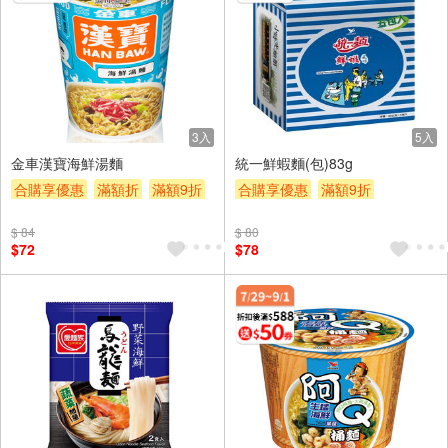
3入
5入
金車漢寶海鮮湯麵
統一鮮蝦麵(包)83g
合購享優惠
滿額折
滿額9折
合購享優惠
滿額9折
滿額贈券
贈$200
滿額贈券
贈$200
$ 84
$ 80
$72
$78