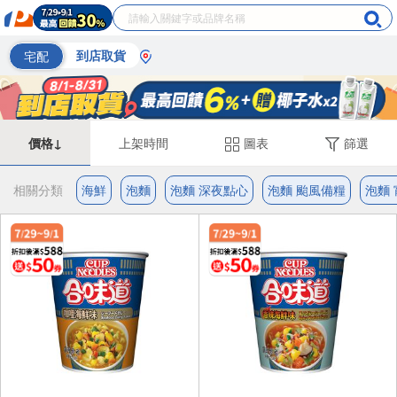
宅配
到店取貨
價格↓
上架時間
圖表
篩選
相關分類
海鮮
泡麵
泡麵 深夜點心
泡麵 颱風備糧
泡麵