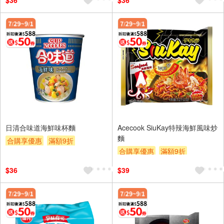
$36
$36
日清合味道海鮮味杯麵
Acecook SiuKay特辣海鮮風味炒
麵
合購享優惠
滿額9折
合購享優惠
滿額9折
滿額贈券
贈$200
滿額贈券
贈$200
$36
$39