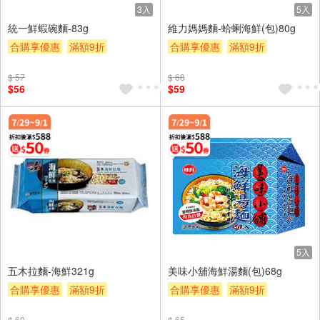
3入
5入
統一鮮蝦碗麵-83g
維力媽媽麵-蛤蜊海鮮(包)80g
合購享優惠
滿額9折
合購享優惠
滿額9折
滿額贈券
贈$200
滿額贈券
贈$200
$ 57
$ 68
$56
$59
5入
五木拉麵-海鮮321g
美味小舖海鮮湯麵(包)68g
合購享優惠
滿額9折
合購享優惠
滿額9折
滿額贈券
贈$200
滿額贈券
贈$200
$ 69
$ 65