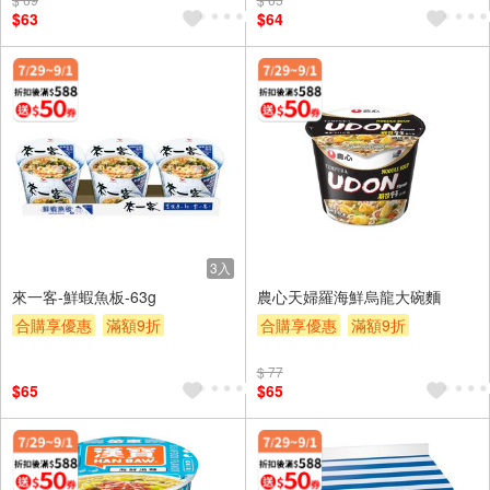
$63
$64
3入
來一客-鮮蝦魚板-63g
農心天婦羅海鮮烏龍大碗麵
合購享優惠
滿額9折
合購享優惠
滿額9折
滿額贈券
贈$200
滿額贈券
贈$200
$ 77
$65
$65