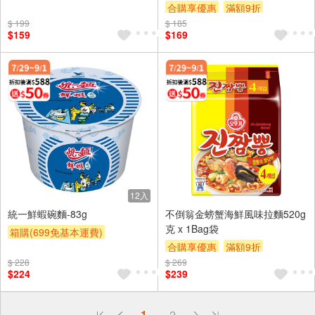
合購享優惠
滿額9折
滿額贈券
贈$200
$ 199
$ 185
滿額贈券
贈$200
$159
$169
12入
統一鮮蝦碗麵-83g
不倒翁金螃蟹海鮮風味拉麵520g
克 x 1Bag袋
箱購(699免基本運費)
合購享優惠
滿額9折
合購享優惠
滿額9折
$ 228
$ 269
滿額贈券
贈$200
滿額贈券
贈$200
$224
$239
偏遠地區配送
1
2