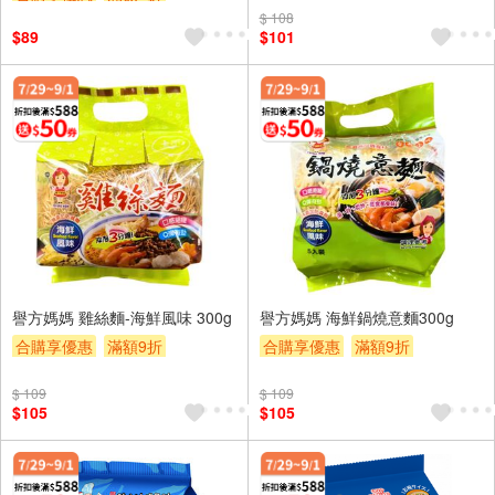
滿額贈券
贈$200
$ 108
贈$200
$89
$101
譽方媽媽 雞絲麵-海鮮風味 300g
譽方媽媽 海鮮鍋燒意麵300g
合購享優惠
滿額9折
合購享優惠
滿額9折
滿額贈券
贈$200
滿額贈券
贈$200
$ 109
$ 109
$105
$105