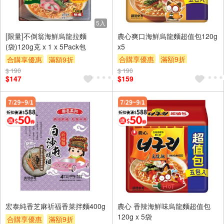
5入
[限量]不倒翁海鮮烏龍拉麵
農心爽口海鮮烏龍麵超值包120g
(袋)120g克 x 1 x 5Pack包
x5
合購享優惠
滿額9折
合購享優惠
滿額9折
滿額贈券
贈$200
$ 190
滿額贈券
贈$200
$ 190
$147
$159
宏泰純香芝麻祈福香菜拌麵400g
農心 香辣海鮮味烏龍麵超值包
120g x 5袋
合購享優惠
滿額9折