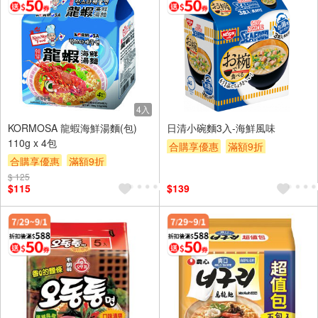
4入
KORMOSA 龍蝦海鮮湯麵(包)
日清小碗麵3入-海鮮風味
110g x 4包
合購享優惠
滿額9折
合購享優惠
滿額9折
滿額贈券
贈$200
$ 125
滿額贈券
贈$200
$115
$139