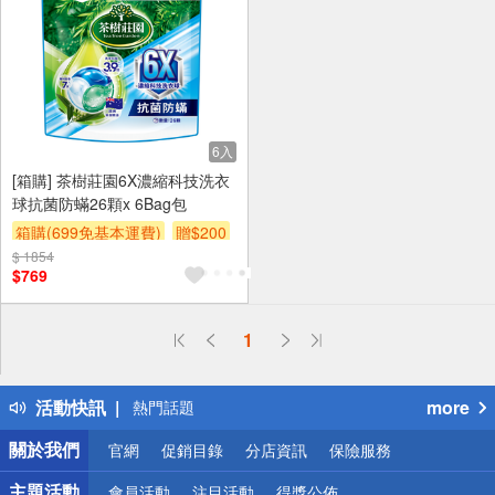
6入
[箱購] 茶樹莊園6X濃縮科技洗衣
球抗菌防蟎26顆x 6Bag包
箱購(699免基本運費)
贈$200
$ 1854
$769
偏遠地區配送
1
詐騙網頁！請小心！
得獎公告
活動快訊
more
熱門話題
銀行優惠
關於我們
官網
促銷目錄
分店資訊
保險服務
偏遠地區配送
詐騙網頁！請小心！
主題活動
會員活動
注目活動
得獎公佈