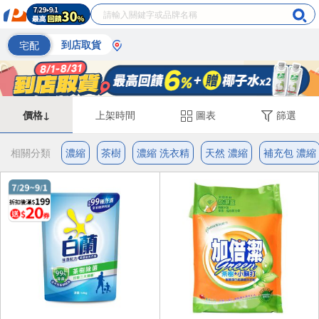
宅配
到店取貨
價格↓
上架時間
圖表
篩選
相關分類
濃縮
茶樹
濃縮 洗衣精
天然 濃縮
補充包 濃縮