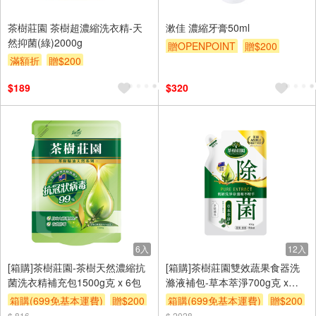
茶樹莊園 茶樹超濃縮洗衣精-天
漱佳 濃縮牙膏50ml
然抑菌(綠)2000g
贈OPENPOINT
贈$200
滿額折
贈$200
$189
$320
6入
12入
[箱購]茶樹莊園-茶樹天然濃縮抗
[箱購]茶樹莊園雙效蔬果食器洗
菌洗衣精補充包1500g克 x 6包
滌液補包-草本萃淨700g克 x
12PC包
箱購(699免基本運費)
贈$200
箱購(699免基本運費)
贈$200
$ 816
$ 2028