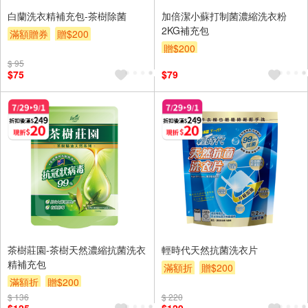
白蘭洗衣精補充包-茶樹除菌
加倍潔小蘇打制菌濃縮洗衣粉
2KG補充包
滿額贈券
贈$200
贈$200
$ 95
$75
$79
茶樹莊園-茶樹天然濃縮抗菌洗衣
輕時代天然抗菌洗衣片
精補充包
滿額折
贈$200
滿額折
贈$200
$ 136
$ 220