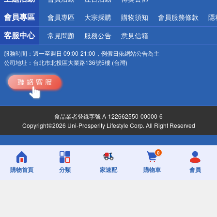
會員專區
會員專區
大宗採購
購物須知
會員服務條款
隱
客服中心
常見問題
服務公告
意見信箱
服務時間：
週一至週日 09:00-21:00，例假日依網站公告為主
公司地址：
台北市北投區大業路136號5樓 (台灣)
食品業者登錄字號 A-122662550-00000-6
Copyright©2026 Uni-Prosperity Lifestyle Corp. All Right Reserved
0
購物首頁
分類
家速配
購物車
會員