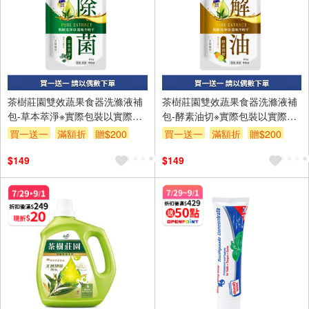
茶樹莊園雙效蔬果食器洗滌液補
茶樹莊園雙效蔬果食器洗滌液補
包-草本萃淨※實際包裝以實際收
包-酵素油切※實際包裝以實際收
貨為主
貨為主
買一送一
滿額折
贈$200
買一送一
滿額折
贈$200
$149
$149