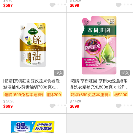
$597
$699
12入
12入
[箱購]茶樹莊園雙效蔬果食器洗
[箱購]茶樹莊園-茶樹天然濃縮消
滌液補包-酵素油切700g克x
臭洗衣精補充包800g克 x 12PC
12PC包
包
箱購(699免基本運費)
贈$200
箱購(699免基本運費)
贈$200
$ 2028
$ 1428
$699
$699