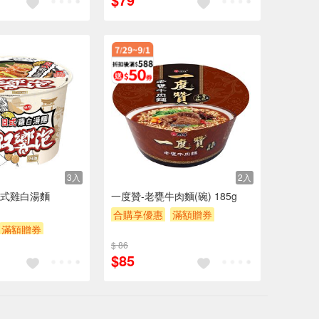
3入
2入
式雞白湯麵
一度贊-老甕牛肉麵(碗) 185g
合購享優惠
滿額贈券
滿額贈券
贈$200
$ 86
$85