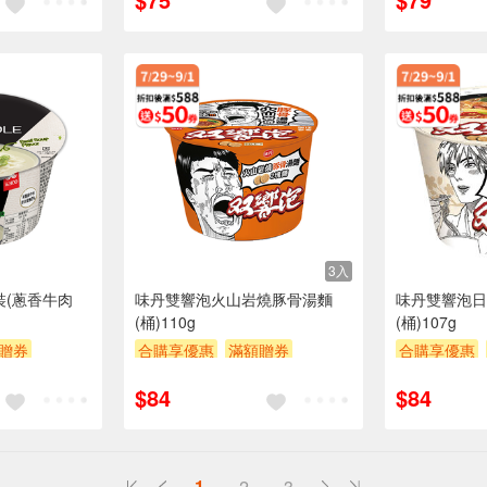
3入
裝(蔥香牛肉
味丹雙響泡火山岩燒豚骨湯麵
味丹雙響泡日
(桶)110g
(桶)107g
贈券
合購享優惠
滿額贈券
合購享優惠
贈$200
贈$200
$84
$84
1
2
3