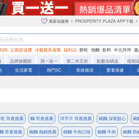
萬家福服務
PROSPERITY PLAZA APP下載
IGN
父親節送禮
冷氣最高省萬
福利品
餅乾
泡麵
飲料
中元拜拜
義
衛生紙
城
品牌旗艦館
買一送一
第二件五折
點數加碼送
檔期
泡
生活家電
熱門3C
美妝個清
嬰童保健
餅乾 宵夜推薦
麵 宵夜推薦
洋芋片 宵夜推薦
碗麵 深夜點心
碗
麵 宵夜推薦
碗麵 熱銷推薦
碗麵 牛肉口味
碗麵 牛肉
碗麵 防