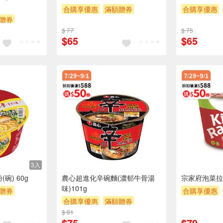
合購享優惠
滿額贈券
合購享優惠
贈券
贈$200
贈$200
$ 77
$ 75
$65
$65
3入
碗) 60g
農心超進化辛碗麵(濃郁牛骨湯
宗家府泡菜拉
味)101g
贈券
合購享優惠
合購享優惠
滿額贈券
贈$200
$ 81
贈$200
$75
$79