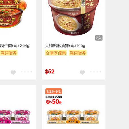
2入
牛肉(碗) 204g
大補帖麻油雞(碗)105g
滿額贈券
合購享優惠
滿額贈券
贈$200
$52