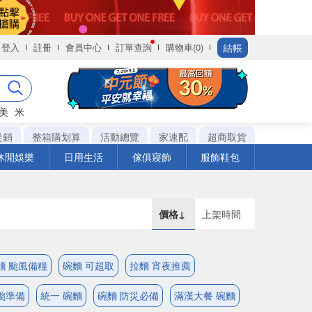
結帳
登入
註冊
會員中心
訂單查詢
購物車(0)
美
米
促銷
整箱購划算
活動總覽
家速配
超商取貨
休閒娛樂
日用生活
傢俱寢飾
服飾鞋包
價格↓
上架時間
麵 颱風備糧
碗麵 可超取
拉麵 宵夜推薦
颱準備
統一 碗麵
碗麵 防災必備
滿漢大餐 碗麵