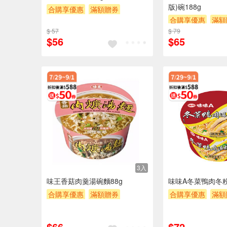
版)碗188g
合購享優惠
滿額贈券
合購享優惠
滿額
贈$200
$ 57
$ 79
贈$200
$56
$65
3入
味王香菇肉羹湯碗麵88g
味味A冬菜鴨肉冬粉(
合購享優惠
滿額贈券
合購享優惠
滿額
贈$200
贈$200
$66
$72