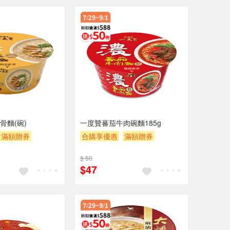
骨麵(碗)
一度贊蕃茄牛肉碗麵185g
滿額贈券
合購享優惠
滿額贈券
贈$200
$ 50
$47