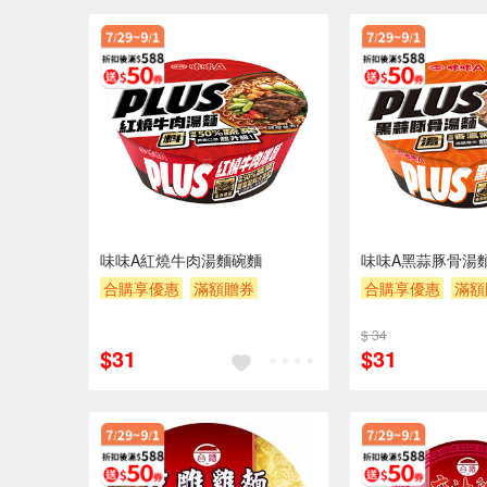
味味A紅燒牛肉湯麵碗麵
味味A黑蒜豚骨湯
合購享優惠
滿額贈券
合購享優惠
滿額
贈$200
贈$200
$ 34
$31
$31