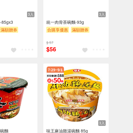
3入
3入
85gx3
統一肉骨茶碗麵-93g
滿額贈券
合購享優惠
滿額贈券
贈$200
$ 57
$56
3入
碗麵
味王麻油雞湯碗麵 85g