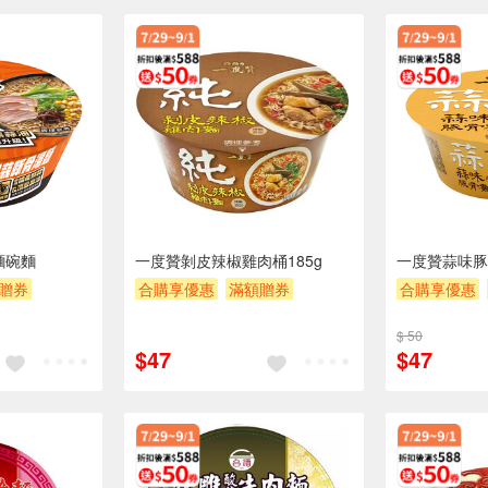
麵碗麵
一度贊剝皮辣椒雞肉桶185g
一度贊蒜味豚
贈券
合購享優惠
滿額贈券
合購享優惠
贈$200
贈$200
$ 50
$47
$47