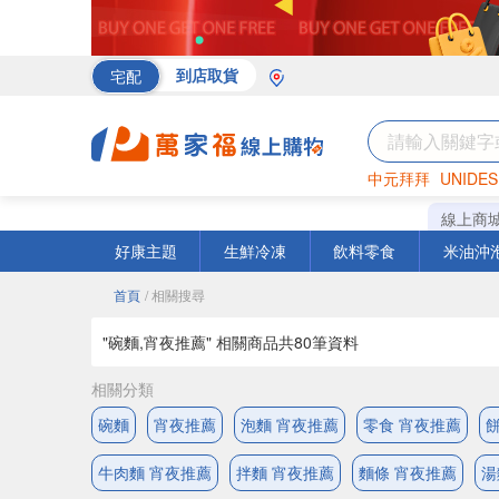
宅配
到店取貨
中元拜拜
UNIDES
海苔
巧克力
罐頭
線上商
好康主題
生鮮冷凍
飲料零食
米油沖
首頁
/ 相關搜尋
"碗麵,宵夜推薦" 相關商品共
80
筆資料
相關分類
碗麵
宵夜推薦
泡麵 宵夜推薦
零食 宵夜推薦
牛肉麵 宵夜推薦
拌麵 宵夜推薦
麵條 宵夜推薦
湯