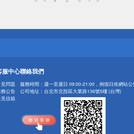
送
請小心！
送
客服中心
聯絡我們
請小心！
常見問題
服務時間：
週一至週日 09:00-21:00，例假日依網站
服務公告
公司地址：
台北市北投區大業路136號5樓 (台灣)
意見信箱