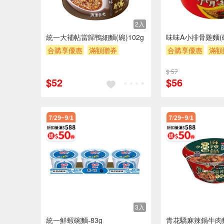
2入
統一大補帖當歸鴨細麵(碗)102g
味味A小排骨雞麵(碗
合購享優惠
滿額贈券
合購享優惠
滿額
贈$200
贈$200
$ 57
$52
$56
3入
統一鮮蝦碗麵-83g
青花驕麻辣鍋牛肉