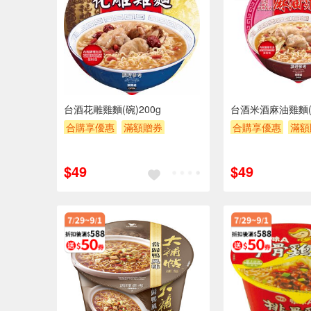
台酒花雕雞麵(碗)200g
台酒米酒麻油雞麵(碗
合購享優惠
滿額贈券
合購享優惠
滿額
贈$200
贈$200
$49
$49