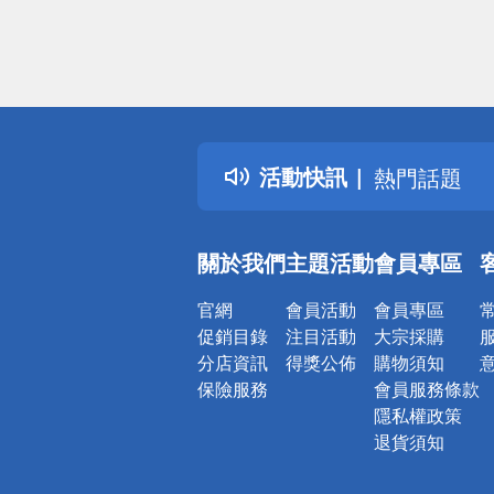
偏遠地區配
詐騙網頁！
得獎公告
活動快訊
熱門話題
銀行優惠
偏遠地區配
關於我們
主題活動
會員專區
詐騙網頁！
官網
會員活動
會員專區
促銷目錄
注目活動
大宗採購
分店資訊
得獎公佈
購物須知
保險服務
會員服務條款
隱私權政策
退貨須知