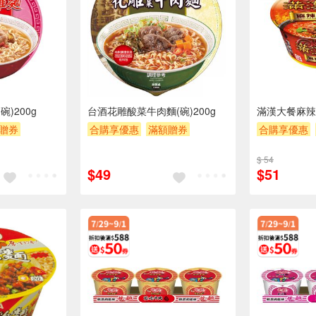
)200g
台酒花雕酸菜牛肉麵(碗)200g
滿漢大餐麻辣鍋
贈券
合購享優惠
滿額贈券
合購享優惠
贈$200
贈$200
$ 54
$49
$51