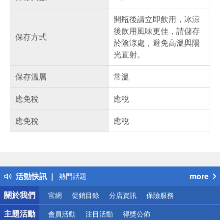
開瓶後請立即飲用，冰涼
後飲用風味更佳，請儲存
保存方式
於陰涼處，避免高溫與陽
光直射。
保存溫層
常溫
應免稅
應稅
應免稅
應稅
偏遠地區配送
詐騙網頁！請小心！
得獎公告
活動快訊
more
熱門話題
銀行優惠
關於我們
官網
促銷目錄
分店資訊
保險服務
偏遠地區配送
詐騙網頁！請小心！
主題活動
會員活動
注目活動
得獎公佈