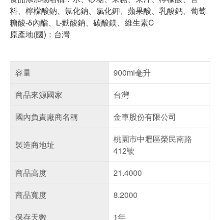
料、檸檬酸鈉、氯化鈉、氯化鉀、蘋果酸、乳酸鈣、葡萄
糖酸-δ內酯、L-麩酸鈉、碳酸鎂、維生素C
原產地(國)：台灣
容量
900ml毫升
商品來源國家
台灣
國內負責廠商名稱
金車股份有限公司
桃園市中壢區榮民南路
製造商地址
412號
商品高度
21.4000
商品寬度
8.2000
保存天數
1年