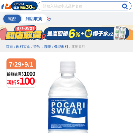
宅配
到店取貨
首頁
/ 飲料零食
/ 茶飲．咖啡
/ 機能飲料
/ 運動飲料