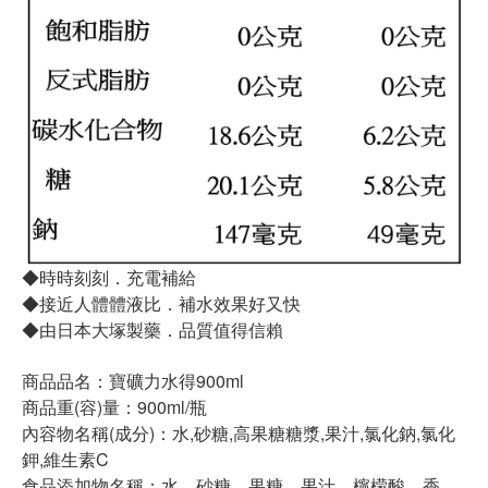
◆時時刻刻．充電補給
◆接近人體體液比．補水效果好又快
◆由日本大塚製藥．品質值得信賴
商品品名：寶礦力水得900ml
商品重(容)量：900ml/瓶
內容物名稱(成分)：水,砂糖,高果糖糖漿,果汁,氯化鈉,氯化
鉀,維生素C
食品添加物名稱：水、砂糖、果糖、果汁、檸檬酸、香