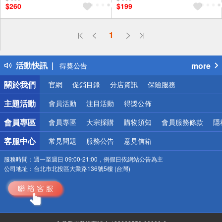
$260
$199
（運費不算在 2000 元的範圍
（運費不算在 2000 元的範圍
內）
內）
1
偏遠地區配送
詐騙網頁！請小心！
活動快訊
more
得獎公告
熱門話題
關於我們
官網
促銷目錄
分店資訊
保險服務
銀行優惠
偏遠地區配送
主題活動
會員活動
注目活動
得獎公佈
詐騙網頁！請小心！
會員專區
會員專區
大宗採購
購物須知
會員服務條款
隱
客服中心
常見問題
服務公告
意見信箱
服務時間：
週一至週日 09:00-21:00，例假日依網站公告為主
公司地址：
台北市北投區大業路136號5樓 (台灣)