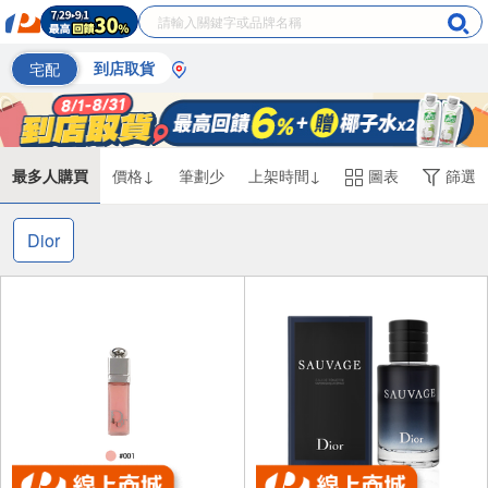
宅配
到店取貨
最多人購買
價格↓
筆劃少
上架時間↓
圖表
篩選
Dior