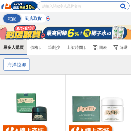
宅配
到店取貨
最多人購買
價格↓
筆劃少
上架時間↓
圖表
篩選
海洋拉娜