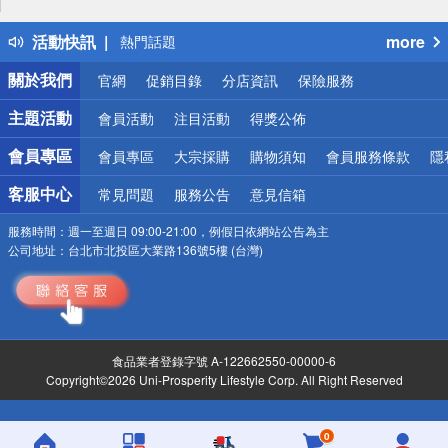
得獎公告
活動快訊
more
熱門話題
銀行優惠
關於我們
官網
促銷目錄
分店資訊
保險服務
偏遠地區配送
詐騙網頁！請小心！
主題活動
會員活動
注目活動
得獎公佈
會員專區
會員專區
大宗採購
購物須知
會員服務條款
隱
客服中心
常見問題
服務公告
意見信箱
服務時間：
週一至週日 09:00-21:00，例假日依網站公告為主
公司地址：
台北市北投區大業路136號5樓 (台灣)
食品業者登錄字號 A-122662550-00000-6
Copyright©2026 Uni-Prosperity Lifestyle Corp. All Right Reserved
0