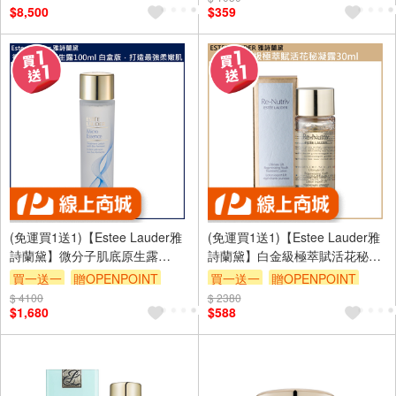
$8,500
$359
(免運買1送1)【Estee Lauder雅
(免運買1送1)【Estee Lauder雅
詩蘭黛】微分子肌底原生露
詩蘭黛】白金級極萃賦活花秘凝
100ml (白盒版) 台灣專櫃貨(下單
露30ml 公司貨(下單數量請下雙
買一送一
贈OPENPOINT
買一送一
贈OPENPOINT
數量請下雙數)
數)
$ 4100
$ 2380
$1,680
$588