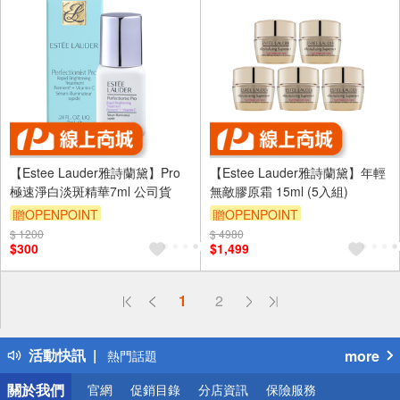
【Estee Lauder雅詩蘭黛】Pro
【Estee Lauder雅詩蘭黛】年輕
極速淨白淡斑精華7ml 公司貨
無敵膠原霜 15ml (5入組)
贈OPENPOINT
贈OPENPOINT
$ 1200
$ 4980
訂單滿 2000 元折抵 100元
$300
$1,499
（運費不算在 2000 元的範圍
內）
偏遠地區配送
1
2
詐騙網頁！請小心！
得獎公告
活動快訊
more
熱門話題
銀行優惠
關於我們
官網
促銷目錄
分店資訊
保險服務
偏遠地區配送