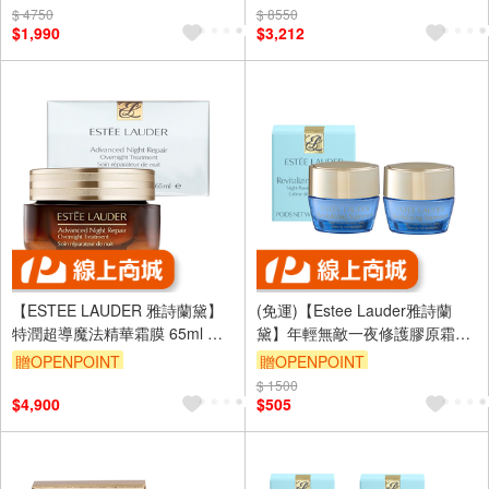
$ 4750
訂單滿 2000 元折抵 100元
$ 8550
$1,990
$3,212
（運費不算在 2000 元的範圍
內）
【ESTEE LAUDER 雅詩蘭黛】
(免運)【Estee Lauder雅詩蘭
特潤超導魔法精華霜膜 65ml 公
黛】年輕無敵一夜修護膠原霜
司貨
7ml 兩入組 公司貨
贈OPENPOINT
贈OPENPOINT
$ 1500
$4,900
$505