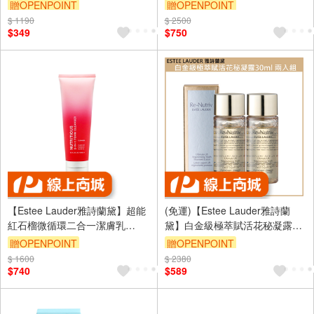
30ml 公司貨
5ml 公司貨
贈OPENPOINT
贈OPENPOINT
$ 1190
$ 2500
$349
$750
【Estee Lauder雅詩蘭黛】超能
(免運)【Estee Lauder雅詩蘭
紅石榴微循環二合一潔膚乳
黛】白金級極萃賦活花秘凝露
125ml
30ml 兩入組 公司貨
贈OPENPOINT
贈OPENPOINT
$ 1600
訂單滿 2000 元折抵 100元
$ 2380
$740
$589
（運費不算在 2000 元的範圍
內）