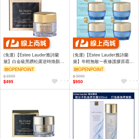
(免運)【Estee Lauder雅詩蘭
(免運)【Estee Lauder雅詩蘭
黛】白金級黑鑽松露逆時煥顏霜
黛】年輕無敵一夜修護膠原霜
7ml 公司貨
7ml 四入組 公司貨
贈OPENPOINT
贈OPENPOINT
$ 2200
$ 3000
$495
$950