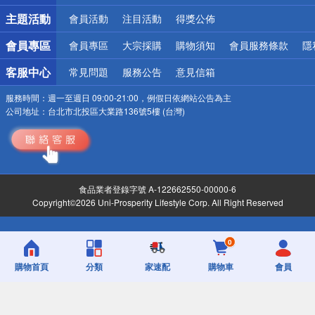
詐騙網頁！請小心！
主題活動
會員活動
注目活動
得獎公佈
會員專區
會員專區
大宗採購
購物須知
會員服務條款
隱
客服中心
常見問題
服務公告
意見信箱
服務時間：
週一至週日 09:00-21:00，例假日依網站公告為主
公司地址：
台北市北投區大業路136號5樓 (台灣)
食品業者登錄字號 A-122662550-00000-6
Copyright©2026 Uni-Prosperity Lifestyle Corp. All Right Reserved
0
購物首頁
分類
家速配
購物車
會員