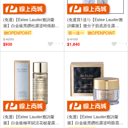
(免運)【Estee Lauder雅詩蘭
(免運買1送1)【Estee Lauder雅
黛】白金級黑鑽松露逆時煥顏霜
詩蘭黛】微分子肌底原生露
15ml 公司貨
100ml 台灣專櫃貨(下單數量請下
贈OPENPOINT
買一送一
贈OPENPOINT
雙數)
$ 4200
$ 4100
$930
$1,840
(免運)【Estee Lauder雅詩蘭
(免運)【Estee Lauder雅詩蘭
黛】白金級極萃賦活花秘凝露
黛】白金級黑鑽松露逆時眼霜