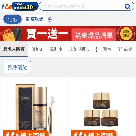
宅配
到店取貨
最多人購買
價格↓
筆劃少
上架時間↓
圖表
篩選
雅詩蘭黛