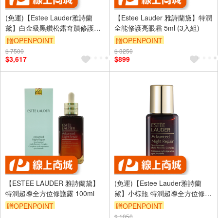
(免運)【Estee Lauder雅詩蘭
【Estee Lauder 雅詩蘭黛】特潤
黛】白金級黑鑽松露奇蹟修護亮
全能修護亮眼霜 5ml (3入組)
眼精萃 15ml 公司貨
贈OPENPOINT
贈OPENPOINT
$ 7500
$ 3250
訂單滿 2000 元折抵 100元
$3,617
$899
（運費不算在 2000 元的範圍
內）
【ESTEE LAUDER 雅詩蘭黛】
(免運)【Estee Lauder雅詩蘭
特潤超導全方位修護露 100ml
黛】小棕瓶 特潤超導全方位修護
露15ml 公司貨
贈OPENPOINT
贈OPENPOINT
$ 1050