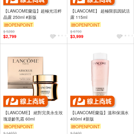
【LANCOME蘭蔻】超極光活粹
【LANCOME】 超極限肌因賦活
晶露 250ml #新版
露 115ml
贈OPENPOINT
贈OPENPOINT
$ 5280
訂單滿 2000 元折抵 100元
$ 6700
$2,799
$3,999
（運費不算在 2000 元的範圍
內）
【LANCOME】 絕對完美永生玫
【LANCOME蘭蔻】溫和保濕水
瑰逆齡乳霜 60ml
400ml #新版
贈OPENPOINT
贈OPENPOINT
$ 14650
$ 2400
訂單滿 2000 元折抵 100元