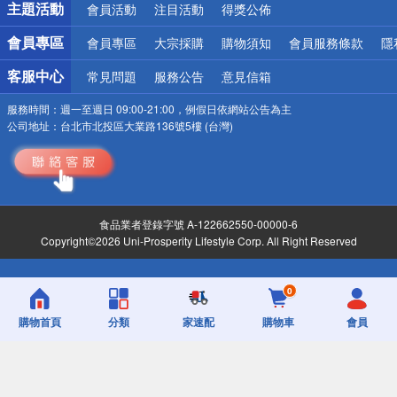
主題活動
會員活動
注目活動
得獎公佈
會員專區
會員專區
大宗採購
購物須知
會員服務條款
隱
客服中心
常見問題
服務公告
意見信箱
服務時間：
週一至週日 09:00-21:00，例假日依網站公告為主
公司地址：
台北市北投區大業路136號5樓 (台灣)
食品業者登錄字號 A-122662550-00000-6
Copyright©2026 Uni-Prosperity Lifestyle Corp. All Right Reserved
0
購物首頁
分類
家速配
購物車
會員