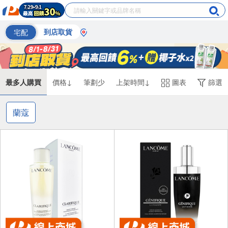
宅配
到店取貨
最多人購買
價格↓
筆劃少
上架時間↓
圖表
篩選
蘭蔻