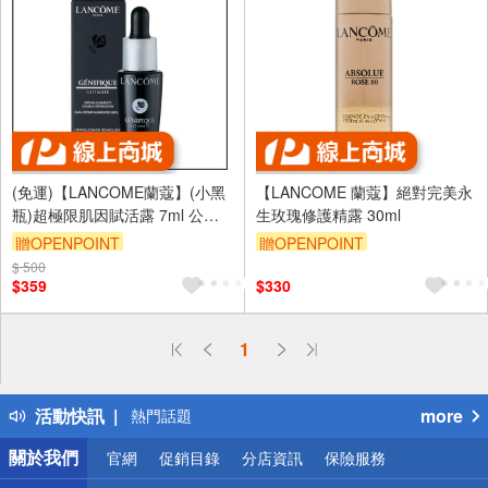
(免運)【LANCOME蘭蔻】(小黑
【LANCOME 蘭蔻】絕對完美永
瓶)超極限肌因賦活露 7ml 公司
生玫瑰修護精露 30ml
貨
贈OPENPOINT
贈OPENPOINT
$ 500
訂單滿 2000 元折抵 100元
$359
$330
（運費不算在 2000 元的範圍
內）
偏遠地區配送
1
詐騙網頁！請小心！
得獎公告
活動快訊
more
熱門話題
銀行優惠
關於我們
官網
促銷目錄
分店資訊
保險服務
偏遠地區配送
詐騙網頁！請小心！