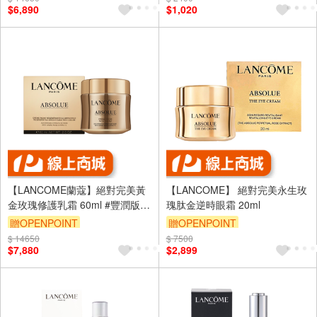
$6,890
$1,020
（運費不算在 2000 元的範圍
內）
【LANCOME蘭蔻】絕對完美黃
【LANCOME】 絕對完美永生玫
金玫瑰修護乳霜 60ml #豐潤版
瑰肽金逆時眼霜 20ml
Rich Cream
贈OPENPOINT
贈OPENPOINT
$ 14650
訂單滿 2000 元折抵 100元
$ 7500
$7,880
$2,899
（運費不算在 2000 元的範圍
內）