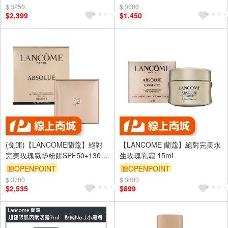
$ 3250
訂單滿 2000 元折抵 100元
$ 3000
$2,399
$1,450
（運費不算在 2000 元的範圍
內）
(免運)【LANCOME蘭蔻】絕對
【LANCOME 蘭蔻】絕對完美永
完美玫瑰氣墊粉餅SPF50+130-
生玫瑰乳霜 15ml
O 13g 公司貨(效期2026/11)
贈OPENPOINT
贈OPENPOINT
$ 3700
$ 3800
訂單滿 2000 元折抵 100元
$2,535
$899
（運費不算在 2000 元的範圍
內）