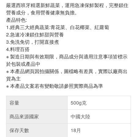
嚴選西班牙精選新鮮蔬菜，運用急凍保鮮製程，完整鎖住
營養成分，食用營養健康無負擔。
產品特色:
1.經典三大經典蔬菜:青花菜、白花椰菜、紅蘿蔔
2.急速冷凍鎖住鮮甜與營養
3.免洗免切，打開直接煮
4.料理百搭
※ 製造日期與有效期限，商品成分與適用注意事項皆標示
於包裝或產品中
※ 本產品網頁因拍攝關係，圖檔略有差異，實際以廠商出
貨為主
※ 本產品文案若有變動敬請參照實際商品為準
容量
500g克
商品來源國家
中國大陸
保存天數
18月