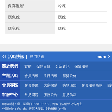
保存溫層
冷凍
應免稅
應稅
應免稅
應稅
偏遠地區配送
詐騙網頁！請小心！
得獎公告
活動快訊
more
熱門話題
銀行優惠
關於我們
官網
促銷目錄
分店資訊
保險服務
偏遠地區配送
詐騙網頁！請小心！
主題活動
會員活動
注目活動
得獎公佈
會員專區
會員專區
大宗採購
購物須知
會員服務條款
隱
客服中心
常見問題
服務公告
意見信箱
服務時間：
週一至週日 09:00-21:00，例假日依網站公告為主
公司地址：
台北市北投區大業路136號5樓 (台灣)