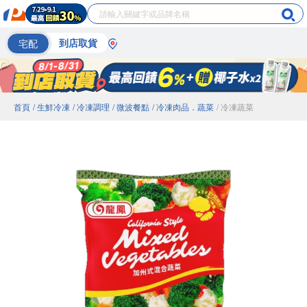
宅配
到店取貨
首頁
/ 生鮮冷凍
/ 冷凍調理
/ 微波餐點
/ 冷凍肉品．蔬菜
/ 冷凍蔬菜