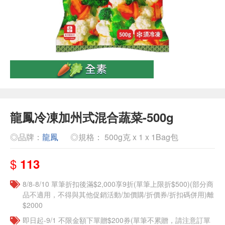
龍鳳冷凍加州式混合蔬菜-500g
◎品牌：
龍鳳
◎規格： 500g克 x 1 x 1Bag包
$
113
8/8-8/10 單筆折扣後滿$2,000享9折(單筆上限折$500)(部分商
品不適用，不得與其他促銷活動/加價購/折價券/折扣碼併用)離
$2000
即日起-9/1 不限金額下單贈$200券(單筆不累贈，請注意訂單