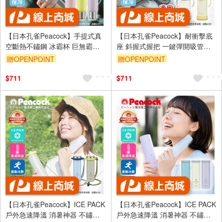
【日本孔雀Peacock】手提式真
【日本孔雀Peacock】耐衝擊底
空斷熱不鏽鋼 冰霸杯 巨無霸鋼
座 斜握式握把 一鍵彈開吸管杯
杯 保冰保溫 隨行杯 800ML(上蓋
兒童不鏽鋼保溫杯水壺350ML-任
贈OPENPOINT
贈OPENPOINT
可拆洗)-任選
選
$711
$711
【日本孔雀Peacock】ICE PACK
【日本孔雀Peacock】ICE PACK
戶外急速降溫 消暑神器 不鏽鋼
戶外急速降溫 消暑神器 不鏽鋼