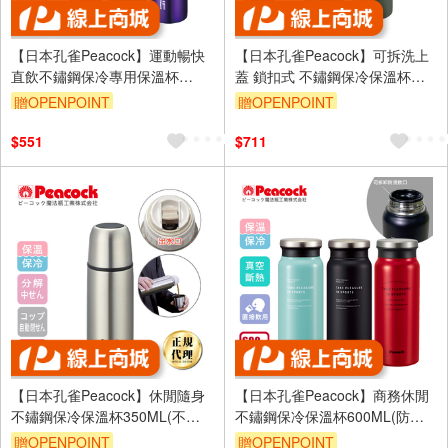
【日本孔雀Peacock】運動暢快
【日本孔雀Peacock】可拆洗上
直飲不鏽鋼保冷專用保溫杯
蓋 鎖扣式 不鏽鋼保冷保溫杯
550ML(直飲口設計)-任選色
600ML-任選色
贈OPENPOINT
贈OPENPOINT
$551
$711
【日本孔雀Peacock】休閒隨身
【日本孔雀Peacock】商務休閒
不鏽鋼保冷保溫杯350ML(不沾
不鏽鋼保冷保溫杯600ML(防燙
黏設計)-原鋼色
杯口設計)-任選色
贈OPENPOINT
贈OPENPOINT