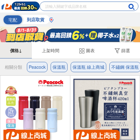
宅配
到店取貨
價格↓
上架時間
圖表
篩選
相關分類
Peacock
保溫瓶
保溫瓶 線上商城
不鏽鋼 保溫瓶