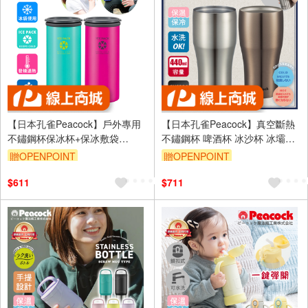
【日本孔雀Peacock】戶外專用
【日本孔雀Peacock】真空斷熱
不鏽鋼杯保冰杯+保冰敷袋
不鏽鋼杯 啤酒杯 冰沙杯 冰壩杯
500ml鋼杯-任選色
保冷保溫杯 440ML-任選色
贈OPENPOINT
贈OPENPOINT
$611
$711