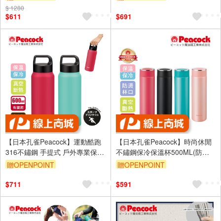
$ 1280
$611
$691
【日本孔雀Peacock】運動酷跑
【日本孔雀Peacock】時尚休閒
316不鏽鋼 手提式 戶外專業保冷
不鏽鋼保冷保溫杯500ML(防燙
保溫杯600ml-任選色
杯口設計)-任選色
贈OPENPOINT
贈OPENPOINT
$711
$591