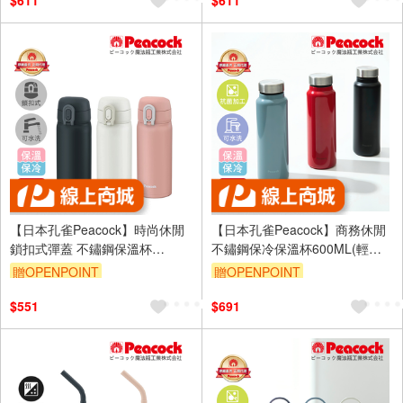
$611
$611
【日本孔雀Peacock】時尚休閒
【日本孔雀Peacock】商務休閒
鎖扣式彈蓋 不鏽鋼保溫杯
不鏽鋼保冷保溫杯600ML(輕量
350ML(直飲口設計)-任選色
化設計)-任選色
贈OPENPOINT
贈OPENPOINT
$551
$691