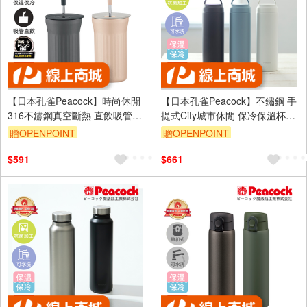
【日本孔雀Peacock】時尚休閒
【日本孔雀Peacock】不鏽鋼 手
316不鏽鋼真空斷熱 直飲吸管保
提式City城市休閒 保冷保溫杯
溫杯450ML-任選色
480ML(提把設計)-任選色
贈OPENPOINT
贈OPENPOINT
$591
$661