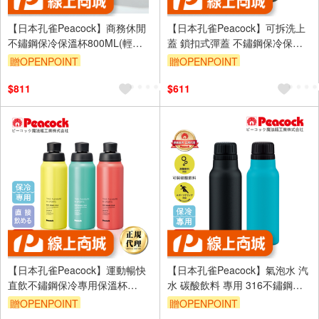
【日本孔雀Peacock】商務休閒
【日本孔雀Peacock】可拆洗上
不鏽鋼保冷保溫杯800ML(輕量
蓋 鎖扣式彈蓋 不鏽鋼保冷保溫
化設計)-任選色
杯 500ML(直飲口設計)
贈OPENPOINT
贈OPENPOINT
$811
$611
【日本孔雀Peacock】運動暢快
【日本孔雀Peacock】氣泡水 汽
直飲不鏽鋼保冷專用保溫杯
水 碳酸飲料 專用 316不鏽鋼保
600ML(直飲口設計)-任選色
溫杯600ML-任選色(抗菌加工)
贈OPENPOINT
贈OPENPOINT