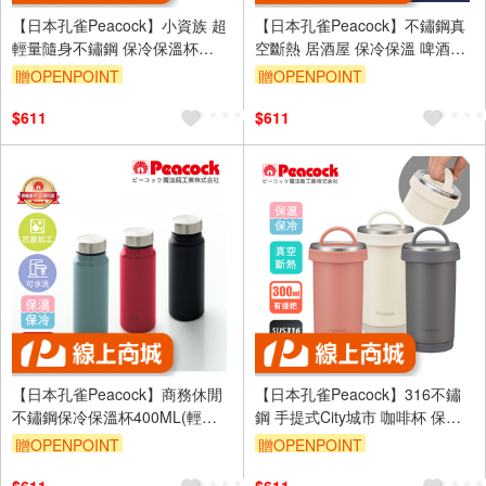
【日本孔雀Peacock】小資族 超
【日本孔雀Peacock】不鏽鋼真
輕量隨身不鏽鋼 保冷保溫杯
空斷熱 居酒屋 保冷保溫 啤酒杯
200ML(迷你杯)-任選色
鋼杯420ML-任選色
贈OPENPOINT
贈OPENPOINT
$611
$611
【日本孔雀Peacock】商務休閒
【日本孔雀Peacock】316不鏽
不鏽鋼保冷保溫杯400ML(輕量
鋼 手提式City城市 咖啡杯 保冷
化設計)-任選色
保溫杯300ML(耐衝擊底座)-任選
贈OPENPOINT
贈OPENPOINT
色