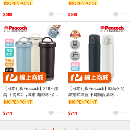
杯+涼感冰柱 150ml鋼杯(附背帶)
杯+涼感冰柱 150ml鋼杯
贈OPENPOINT
贈OPENPOINT
$599
$549
【日本孔雀Peacock】316不鏽
【日本孔雀Peacock】時尚休閒
鋼 手提式City城市 咖啡杯 保冷
鎖扣式彈蓋 不鏽鋼保溫杯
保溫杯400ML(耐衝擊底座)-任選
600ML(直飲口設計)-任選色
贈OPENPOINT
贈OPENPOINT
色
$711
$711
偏遠地區配送
1
2
3