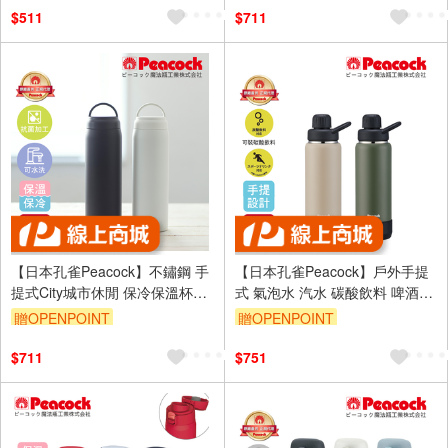
$511
$711
【日本孔雀Peacock】不鏽鋼 手
【日本孔雀Peacock】戶外手提
提式City城市休閒 保冷保溫杯
式 氣泡水 汽水 碳酸飲料 啤酒杯
600ML(提把設計)-任選色
316不鏽鋼保溫杯700ML(防撞底
贈OPENPOINT
贈OPENPOINT
座)-任選色
$711
$751