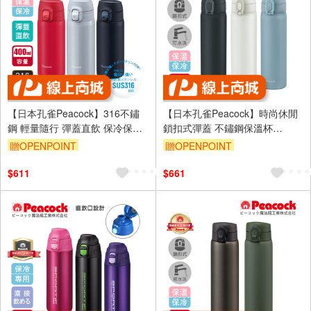
【日本孔雀Peacock】316不鏽
【日本孔雀Peacock】時尚休閒
鋼 輕量隨行 彈蓋直飲 保冷保溫
鎖扣式彈蓋 不鏽鋼保溫杯
杯400ML-任選色
500ML(直飲口設計)-任選色
贈OPENPOINT
贈OPENPOINT
$611
$661