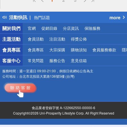
詐騙網頁！請小心！
得獎公告
活動快訊
more
熱門話題
銀行優惠
關於我們
官網
促銷目錄
分店資訊
保險服務
偏遠地區配送
詐騙網頁！請小心！
主題活動
會員活動
注目活動
得獎公佈
會員專區
會員專區
大宗採購
購物須知
會員服務條款
隱
客服中心
常見問題
服務公告
意見信箱
服務時間：
週一至週日 09:00-21:00，例假日依網站公告為主
公司地址：
台北市北投區大業路136號5樓 (台灣)
食品業者登錄字號 A-122662550-00000-6
Copyright©2026 Uni-Prosperity Lifestyle Corp. All Right Reserved