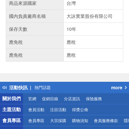
商品來源國家
台灣
國內負責廠商名稱
大詠實業股份有限公司
保存天數
10年
應免稅
應稅
應免稅
應稅
偏遠地區配送
詐騙網頁！請小心！
得獎公告
活動快訊
more
熱門話題
銀行優惠
關於我們
官網
促銷目錄
分店資訊
保險服務
偏遠地區配送
詐騙網頁！請小心！
主題活動
會員活動
注目活動
得獎公佈
會員專區
會員專區
大宗採購
購物須知
會員服務條款
隱