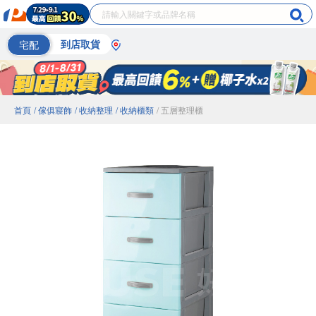
宅配
到店取貨
首頁
/ 傢俱寢飾
/ 收納整理
/ 收納櫃類
/ 五層整理櫃