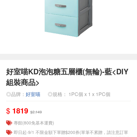
好室喵KD泡泡糖五層櫃(無輪)-藍<DIY
組裝商品>
◎品牌：
好室喵
◎規格： 1PC個 x 1 x 1PC個
$
1819
$2,149
專館(800免基本運費)
即日起-9/1 不限金額下單贈$200券(單筆不累贈，請注意訂單