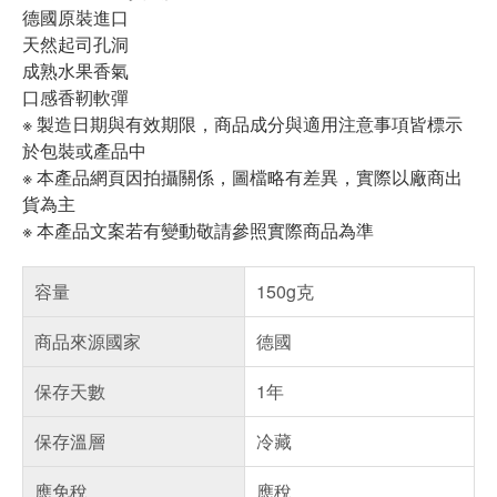
德國原裝進口
天然起司孔洞
成熟水果香氣
口感香靭軟彈
※ 製造日期與有效期限，商品成分與適用注意事項皆標示
於包裝或產品中
※ 本產品網頁因拍攝關係，圖檔略有差異，實際以廠商出
貨為主
※ 本產品文案若有變動敬請參照實際商品為準
容量
150g克
商品來源國家
德國
保存天數
1年
保存溫層
冷藏
應免稅
應稅