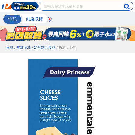
宅配
到店取貨
首頁
/ 生鮮冷凍
/ 奶蛋點心食品
/ 奶油．起司