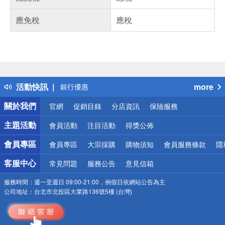
應免稅
應稅
偏遠地區配送
詐騙網頁！請小心！
得獎公告
熱門話題
活動快訊
more
銀行優惠
偏遠地區配送
關於我們
官網
促銷目錄
分店資訊
保險服務
詐騙網頁！請小心！
主題活動
會員活動
注目活動
得獎公佈
會員專區
會員專區
大宗採購
購物須知
會員服務條款
隱
客服中心
常見問題
服務公告
意見信箱
服務時間：
週一至週日 09:00-21:00，例假日依網站公告為主
公司地址：
台北市北投區大業路136號5樓 (台灣)