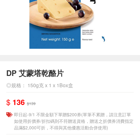
DP 艾蒙塔乾酪片
◎規格： 150g克 x 1 x 1Box盒
$
136
$139
即日起-9/1 不限金額下單贈$200券(單筆不累贈，請注意訂單
如使用折價券/折扣碼則不符贈送資格，贈送之折價券消費指定
品滿$2,000可折，不得與其他優惠活動合併使用)