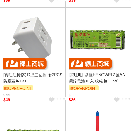
$39
$39
[寶旺旺]明家 D型三面插 附2PCS
[寶旺旺] 鼎極HENGWEI 3號AA
防塵蓋A-131
碳鋅電池10入 收縮包(1.5V)
贈OPENPOINT
贈OPENPOINT
$ 99
$ 99
$49
$36