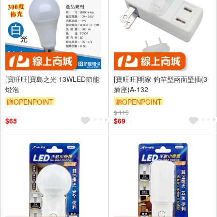
[寶旺旺]寶島之光 13WLED節能
[寶旺旺]明家 釣竿型兩面壁插(3
燈泡
插座)A-132
贈OPENPOINT
贈OPENPOINT
$ 119
$65
$69