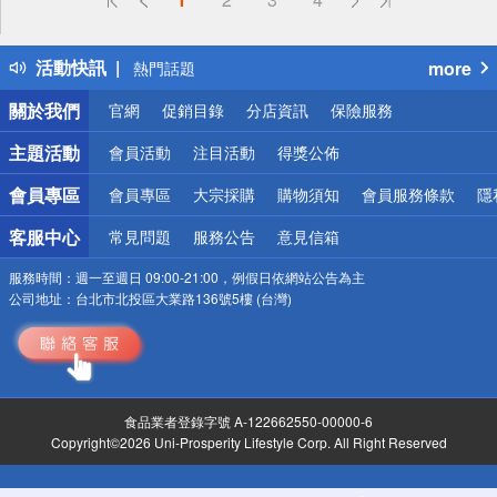
詐騙網頁！請小心！
得獎公告
活動快訊
more
熱門話題
銀行優惠
關於我們
官網
促銷目錄
分店資訊
保險服務
偏遠地區配送
詐騙網頁！請小心！
主題活動
會員活動
注目活動
得獎公佈
會員專區
會員專區
大宗採購
購物須知
會員服務條款
隱
客服中心
常見問題
服務公告
意見信箱
服務時間：
週一至週日 09:00-21:00，例假日依網站公告為主
公司地址：
台北市北投區大業路136號5樓 (台灣)
食品業者登錄字號 A-122662550-00000-6
Copyright©2026 Uni-Prosperity Lifestyle Corp. All Right Reserved