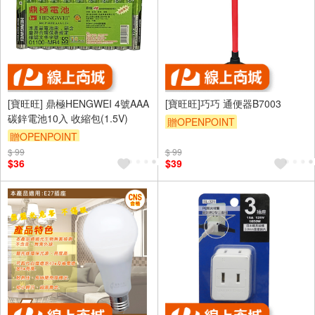
[寶旺旺] 鼎極HENGWEI 4號AAA
[寶旺旺]巧巧 通便器B7003
碳鋅電池10入 收縮包(1.5V)
贈OPENPOINT
贈OPENPOINT
$ 99
$ 99
$36
$39