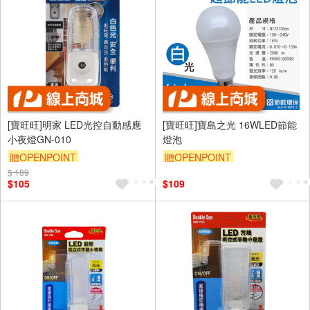
[寶旺旺]明家 LED光控自動感應
[寶旺旺]寶島之光 16WLED節能
小夜燈GN-010
燈泡
贈OPENPOINT
贈OPENPOINT
$ 189
$105
$109