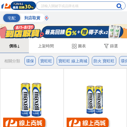
宅配
到店取貨
價格↓
上架時間
圖表
篩選
相關分類
環保
寶旺旺
寶旺旺 線上商城
防火 寶旺旺
環