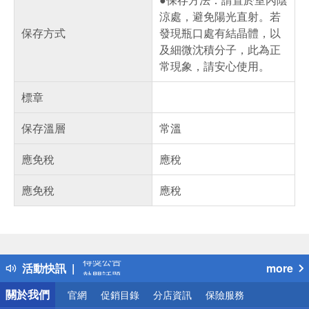
涼處，避免陽光直射。若
保存方式
發現瓶口處有結晶體，以
及細微沈積分子，此為正
常現象，請安心使用。
標章
保存溫層
常溫
應免稅
應稅
應免稅
應稅
偏遠地區配送
詐騙網頁！請小心！
得獎公告
活動快訊
more
熱門話題
銀行優惠
關於我們
官網
促銷目錄
分店資訊
保險服務
偏遠地區配送