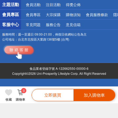
詐騙網頁！請小心！
主題活動
會員活動
注目活動
得獎公佈
會員專區
會員專區
大宗採購
購物須知
會員服務條款
隱
客服中心
常見問題
服務公告
意見信箱
服務時間：
週一至週日 09:00-21:00，例假日依網站公告為主
公司地址：
台北市北投區大業路136號5樓 (台灣)
食品業者登錄字號 A-122662550-00000-6
Copyright©2026 Uni-Prosperity Lifestyle Corp. All Right Reserved
0
立即購買
加入購物車
收藏
購物車