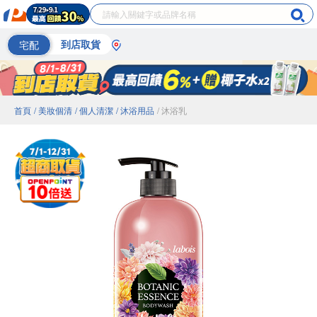
宅配
到店取貨
首頁
/ 美妝個清
/ 個人清潔
/ 沐浴用品
/ 沐浴乳