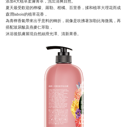
添加4大植草柔膚菁萃，洗出清爽自然。
夏天最受歡迎的檸檬、羅勒、柑橘、百里香，揉和植萃大理花而成
森潤labois的植草花香，
為青檸香氣帶來出乎意料的轉折，就像是吹拂著加勒比海微風，再
搭配玻尿酸及燕麥仁萃取，
沐浴後肌膚展現自然絲滑光澤、清新果香。